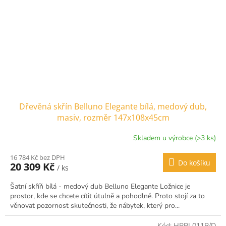
Dřevěná skřín Belluno Elegante bílá, medový dub,
masiv, rozměr 147x108x45cm
Skladem u výrobce (>3 ks)
16 784 Kč bez DPH
Do košíku
20 309 Kč
/ ks
Šatní skříň bílá - medový dub Belluno Elegante Ložnice je
prostor, kde se chcete cítit útulně a pohodlně. Proto stojí za to
věnovat pozornost skutečnosti, že nábytek, který pro...
Kód:
HPPL011B/D