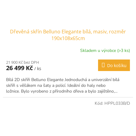
Dřevěná skřín Belluno Elegante bílá, masiv, rozměr
190x108x65cm
Skladem u výrobce (>3 ks)
21 900 Kč bez DPH
Do košíku
26 499 Kč
/ ks
Bílá 2D skříň Belluno Elegante Jednoduchá a univerzální bílá
skříň s věšákem na šaty a policí. Ideální do haly nebo
ložnice. Bylo vyrobeno z přírodního dřeva a bylo zajištěno,...
Kód:
HPPL033B/D