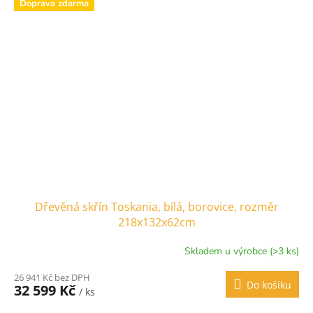
Doprava zdarma
Dřevěná skřín Toskania, bílá, borovice, rozměr
218x132x62cm
Skladem u výrobce (>3 ks)
26 941 Kč bez DPH
Do košíku
32 599 Kč
/ ks