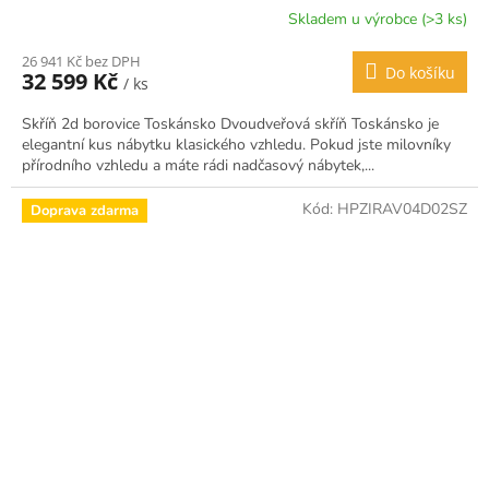
Skladem u výrobce (>3 ks)
26 941 Kč bez DPH
Do košíku
32 599 Kč
/ ks
Skříň 2d borovice Toskánsko Dvoudveřová skříň Toskánsko je
elegantní kus nábytku klasického vzhledu. Pokud jste milovníky
přírodního vzhledu a máte rádi nadčasový nábytek,...
Kód:
HPZIRAV04D02SZ
Doprava zdarma