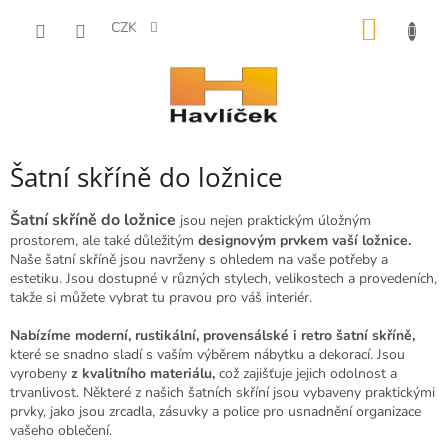
Přejít
NÁKUP
na
CZK
obsah
KOŠÍK
Šatní skříně do ložnice
Šatní skříně do ložnice
jsou nejen praktickým úložným
prostorem, ale také důležitým
designovým prvkem vaší ložnice.
Naše šatní skříně jsou navrženy s ohledem na vaše potřeby a
estetiku. Jsou dostupné v různých stylech, velikostech a provedeních,
takže si můžete vybrat tu pravou pro váš interiér.
Nabízíme moderní, rustikální, provensálské i retro šatní skříně,
které se snadno sladí s vaším výběrem nábytku a dekorací. Jsou
vyrobeny
z kvalitního materiálu,
což zajišťuje jejich odolnost a
trvanlivost. Některé z našich šatních skříní jsou vybaveny praktickými
prvky, jako jsou zrcadla, zásuvky a police pro usnadnění organizace
vašeho oblečení.