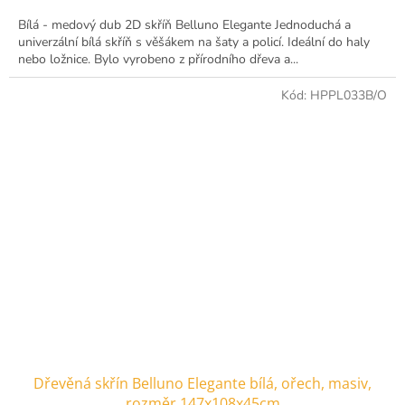
Bílá - medový dub 2D skříň Belluno Elegante Jednoduchá a
univerzální bílá skříň s věšákem na šaty a policí. Ideální do haly
nebo ložnice. Bylo vyrobeno z přírodního dřeva a...
Kód:
HPPL033B/O
Dřevěná skřín Belluno Elegante bílá, ořech, masiv,
rozměr 147x108x45cm