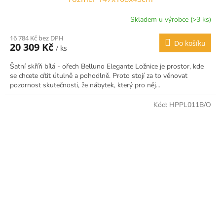
Skladem u výrobce (>3 ks)
16 784 Kč bez DPH
Do košíku
20 309 Kč
/ ks
Šatní skříň bílá - ořech Belluno Elegante Ložnice je prostor, kde
se chcete cítit útulně a pohodlně. Proto stojí za to věnovat
pozornost skutečnosti, že nábytek, který pro něj...
Kód:
HPPL011B/O