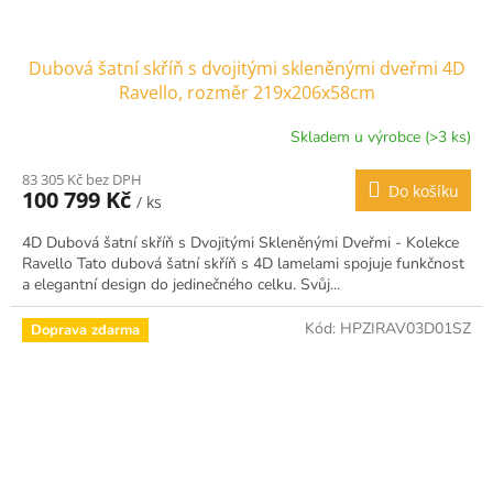
Dubová šatní skříň s dvojitými skleněnými dveřmi 4D
Ravello, rozměr 219x206x58cm
Skladem u výrobce (>3 ks)
83 305 Kč bez DPH
Do košíku
100 799 Kč
/ ks
4D Dubová šatní skříň s Dvojitými Skleněnými Dveřmi - Kolekce
Ravello Tato dubová šatní skříň s 4D lamelami spojuje funkčnost
a elegantní design do jedinečného celku. Svůj...
Kód:
HPZIRAV03D01SZ
Doprava zdarma