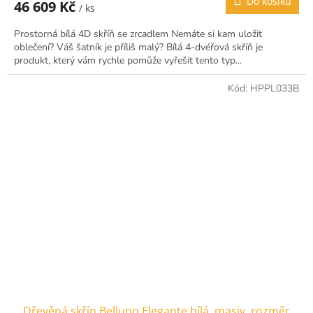
Do košíku
46 609 Kč
/ ks
Prostorná bílá 4D skříň se zrcadlem Nemáte si kam uložit
oblečení? Váš šatník je příliš malý? Bílá 4-dvéřová skříň je
produkt, který vám rychle pomůže vyřešit tento typ...
Kód:
HPPL033B
Dřevěná skřín Belluno Elegante bílá, masiv, rozměr