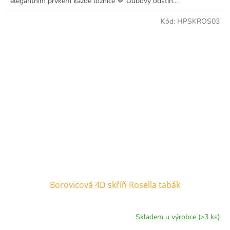
elegantním prvkem každé ložnice 🤎 Dubový odstín...
Kód:
HPSKROS03
Borovicová 4D skříň Rosella tabák
Skladem u výrobce (>3 ks)