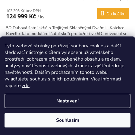
103 305 Kč bez DPH
Do košíku
124 999 Kč
/ ks
5D Dubová šatní skříň s Trojitými Skleněnými Dveřmi - Kolekce
Ravello Tato modulární šatní skříň pro ložnici ve 5D provedení se
vyznačuje nejen svou estetikou a elegantním...
Tyto webové stránky používají soubory cookies a další
Kód:
HPMSLA03
Doprava zdarma
sledovací nástroje s cílem vylepšení uživatelského
prostředí, zobrazení přizpůsobeného obsahu a reklam,
analýzy návštěvnosti webových stránek a zjištění zdroje
návštěvnosti. Dalším procházením tohoto webu
vyjadřujete souhlas s jejich používáním. Více informací
najdete
zde
.
Nastavení
Souhlasím