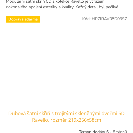
Modulární šatní skříň 5D z kolekce Ravello je výrazem
dokonalého spojení estetiky a kvality. Každý detail byl pečlivě...
Kód:
HPZIRAV05D03SZ
Doprava zdarma
Dubová šatní skříň s trojitými skleněnými dveřmi 5D
Ravello, rozměr 219x256x58cm
Termín dodání 6 - 8 týdnů