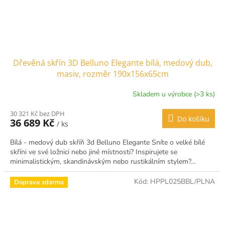
Dřevěná skřín 3D Belluno Elegante bílá, medový dub,
masiv, rozměr 190x156x65cm
Skladem u výrobce (>3 ks)
30 321 Kč bez DPH
Do košíku
36 689 Kč
/ ks
Bílá - medový dub skříň 3d Belluno Elegante Sníte o velké bílé
skříni ve své ložnici nebo jiné místnosti? Inspirujete se
minimalistickým, skandinávským nebo rustikálním stylem?...
Kód:
HPPL025BBL/PLNA
Doprava zdarma