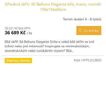
Dřevěná skřín 3D Belluno Elegante bílá, masiv, rozměr
190x156x65cm
Termín dodání 4 - 6 týdnů
30 321 Kč bez DPH
Do košíku
36 689 Kč
/ ks
Bílá skříň 3d Belluno Elegante Sníte o velké bílé skříni ve své
ložnici nebo jiné místnosti? Inspirujete se minimalistickým,
skandinávským nebo rustikálním stylem? Bílá...
Kód:
HPPL012B/D
Doprava zdarma