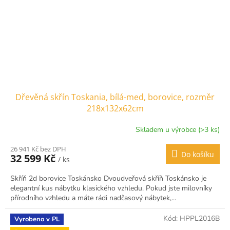
Dřevěná skřín Toskania, bílá-med, borovice, rozměr
218x132x62cm
Skladem u výrobce (>3 ks)
26 941 Kč bez DPH
Do košíku
32 599 Kč
/ ks
Skříň 2d borovice Toskánsko Dvoudveřová skříň Toskánsko je
elegantní kus nábytku klasického vzhledu. Pokud jste milovníky
přírodního vzhledu a máte rádi nadčasový nábytek,...
Kód:
HPPL2016B
Vyrobeno v PL