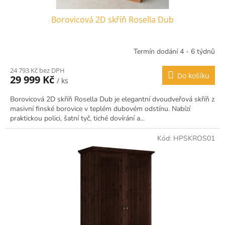
Borovicová 2D skříň Rosella Dub
Termín dodání 4 - 6 týdnů
24 793 Kč bez DPH
Do košíku
29 999 Kč
/ ks
Borovicová 2D skříň Rosella Dub je elegantní dvoudveřová skříň z
masivní finské borovice v teplém dubovém odstínu. Nabízí
praktickou polici, šatní tyč, tiché dovírání a...
Kód:
HPSKROS01