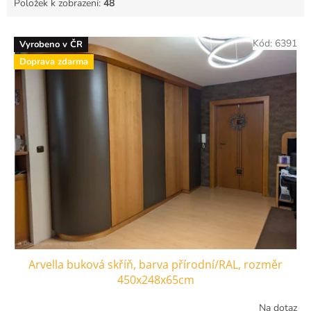
Položek k zobrazení:
48
V
Kód:
6391
Vyrobeno v ČR
ý
Doprava zdarma
p
i
s
p
r
o
d
u
k
t
ů
Arvella buková skříň, barva přírodní/RAL, rozměr
450x248x65cm
Na dotaz