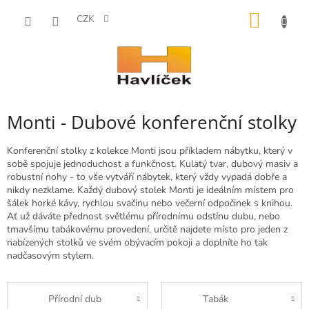
Přejít
NÁKUP
na
CZK
obsah
KOŠÍK
Monti - Dubové konferenční stolky
Konferenční stolky z kolekce Monti jsou příkladem nábytku, který v
sobě spojuje jednoduchost a funkčnost. Kulatý tvar, dubový masiv a
robustní nohy - to vše vytváří nábytek, který vždy vypadá dobře a
nikdy nezklame. Každý dubový stolek Monti je ideálním místem pro
šálek horké kávy, rychlou svačinu nebo večerní odpočinek s knihou.
Ať už dáváte přednost světlému přírodnímu odstínu dubu, nebo
tmavšímu tabákovému provedení, určitě najdete místo pro jeden z
nabízených stolků ve svém obývacím pokoji a doplníte ho tak
nadčasovým stylem.
Přírodní dub
Tabák