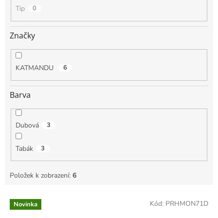
Tip
0
Značky
KATMANDU
6
Barva
Dubová
3
Tabák
3
Položek k zobrazení:
6
V
Kód:
PRHMON71D
Novinka
ý