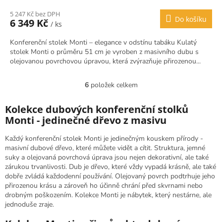
5 247 Kč bez DPH
Do košíku
6 349 Kč
/ ks
Konferenční stolek Monti – elegance v odstínu tabáku Kulatý
stolek Monti o průměru 51 cm je vyroben z masivního dubu s
olejovanou povrchovou úpravou, která zvýrazňuje přirozenou...
6
položek celkem
O
v
l
Kolekce dubových konferenční stolků
á
Monti - jedinečné dřevo z masivu
d
a
Každý konferenční stolek Monti je jedinečným kouskem přírody -
c
masivní dubové dřevo, které můžete vidět a cítit. Struktura, jemné
í
suky a olejovaná povrchová úprava jsou nejen dekorativní, ale také
p
zárukou trvanlivosti. Dub je dřevo, které vždy vypadá krásně, ale také
r
dobře zvládá každodenní používání. Olejovaný povrch podtrhuje jeho
v
přirozenou krásu a zároveň ho účinně chrání před skvrnami nebo
k
drobným poškozením. Kolekce Monti je nábytek, který nestárne, ale
y
jednoduše zraje.
v
ý