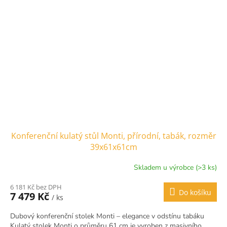
Konferenční kulatý stůl Monti, přírodní, tabák, rozměr
39x61x61cm
Skladem u výrobce (>3 ks)
6 181 Kč bez DPH
Do košíku
7 479 Kč
/ ks
Dubový konferenční stolek Monti – elegance v odstínu tabáku
Kulatý stolek Monti o průměru 61 cm je vyroben z masivního