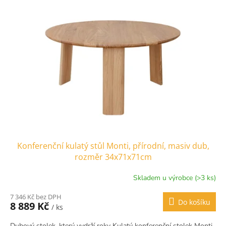
p
i
s
p
r
o
d
u
k
t
ů
Konferenční kulatý stůl Monti, přírodní, masiv dub,
rozměr 34x71x71cm
Skladem u výrobce (>3 ks)
7 346 Kč bez DPH
Do košíku
8 889 Kč
/ ks
Dubový stolek, který vydrží roky Kulatý konferenční stolek Monti