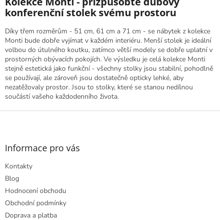
Kolekce Monti - přizpůsobte dubový
p
konferenční stolek svému prostoru
i
s
Díky třem rozměrům - 51 cm, 61 cm a 71 cm - se nábytek z kolekce
u
Monti bude dobře vyjímat v každém interiéru. Menší stolek je ideální
volbou do útulného koutku, zatímco větší modely se dobře uplatní v
prostorných obývacích pokojích. Ve výsledku je celá kolekce Monti
stejně estetická jako funkční - všechny stolky jsou stabilní, pohodlně
se používají, ale zároveň jsou dostatečně opticky lehké, aby
nezatěžovaly prostor. Jsou to stolky, které se stanou nedílnou
součástí vašeho každodenního života.
Z
á
p
a
Informace pro vás
t
Kontakty
í
Blog
Hodnocení obchodu
Obchodní podmínky
Doprava a platba