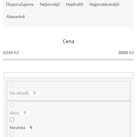
a
Doporučujeme
Nejlevnější
Nejdražší
Nejprodávanější
z
e
Abecedně
n
í
p
Cena
r
o
6349
Kč
8889
Kč
d
u
k
t
ů
Na skladě
0
Akce
0
Novinka
6