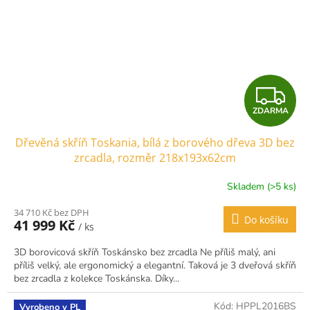
Z
ZDARMA
D
Dřevěná skříň Toskania, bílá z borového dřeva 3D bez
A
zrcadla, rozměr 218x193x62cm
R
Skladem (>5 ks)
M
34 710 Kč bez DPH
Do košíku
41 999 Kč
/ ks
A
3D borovicová skříň Toskánsko bez zrcadla Ne příliš malý, ani
příliš velký, ale ergonomický a elegantní. Taková je 3 dveřová skříň
bez zrcadla z kolekce Toskánska. Díky...
Kód:
HPPL2016BS
Vyrobeno v PL