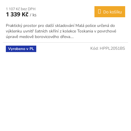
1 107 Kč bez DPH
Do košíku
1 339 Kč
/ ks
Praktický prostor pro další skladování Malá police určená do
výklenku uvnitř šatních skříní z kolekce Toskania v povrchové
úpravě medově borovicového dřeva....
Kód:
HPPL2051BS
Vyrobeno v PL