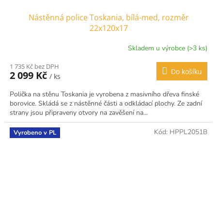
Nástěnná police Toskania, bílá-med, rozměr
22x120x17
Skladem u výrobce (>3 ks)
1 735 Kč bez DPH
Do košíku
2 099 Kč
/ ks
Polička na stěnu Toskania je vyrobena z masivního dřeva finské
borovice. Skládá se z nástěnné části a odkládací plochy. Ze zadní
strany jsou připraveny otvory na zavěšení na...
Kód:
HPPL2051B
Vyrobeno v PL