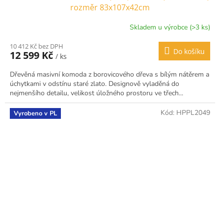
rozměr 83x107x42cm
Skladem u výrobce (>3 ks)
10 412 Kč bez DPH
Do košíku
12 599 Kč
/ ks
Dřevěná masivní komoda z borovicového dřeva s bílým nátěrem a
úchytkami v odstínu staré zlato. Designově vyladěná do
nejmenšího detailu, velikost úložného prostoru ve třech...
Kód:
HPPL2049
Vyrobeno v PL