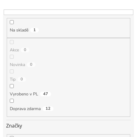
u
k
t
ů
Na skladě
1
Akce
0
Novinka
0
Tip
0
Vyrobeno v PL
47
Doprava zdarma
12
Značky