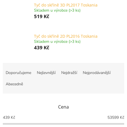
Tyč do skříně 3D PL2017 Toskania
Skladem u výrobce (>3 ks)
519 Kč
Tyč do skříně 2D PL2016 Toskania
Skladem u výrobce (>3 ks)
439 Kč
Ř
a
Doporučujeme
Nejlevnější
Nejdražší
Nejprodávanější
z
e
Abecedně
n
í
p
Cena
r
o
439
Kč
53599
Kč
d