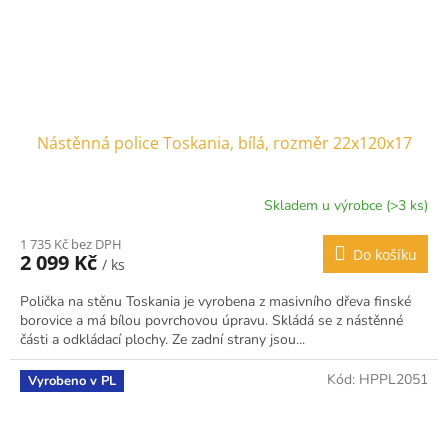
Nástěnná police Toskania, bílá, rozměr 22x120x17
Skladem u výrobce (>3 ks)
1 735 Kč bez DPH
Do košíku
2 099 Kč
/ ks
Polička na stěnu Toskania je vyrobena z masivního dřeva finské
borovice a má bílou povrchovou úpravu. Skládá se z nástěnné
části a odkládací plochy. Ze zadní strany jsou...
Kód:
HPPL2051
Vyrobeno v PL