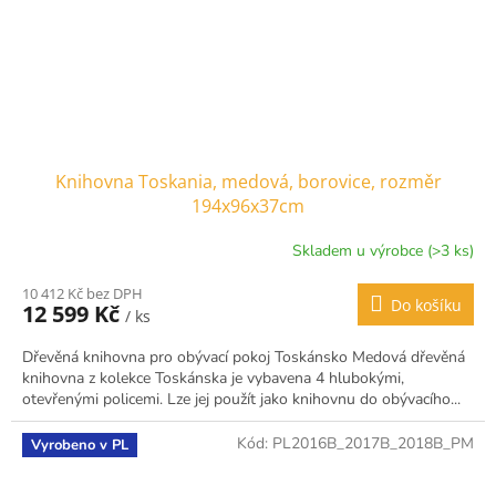
Knihovna Toskania, medová, borovice, rozměr
194x96x37cm
Skladem u výrobce (>3 ks)
10 412 Kč bez DPH
Do košíku
12 599 Kč
/ ks
Dřevěná knihovna pro obývací pokoj Toskánsko Medová dřevěná
knihovna z kolekce Toskánska je vybavena 4 hlubokými,
otevřenými policemi. Lze jej použít jako knihovnu do obývacího...
Kód:
PL2016B_2017B_2018B_PM
Vyrobeno v PL