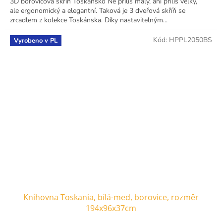
3D borovicová skříň Toskánsko Ne příliš malý, ani příliš velký,
ale ergonomický a elegantní. Taková je 3 dveřová skříň se
zrcadlem z kolekce Toskánska. Díky nastavitelným...
Kód:
HPPL2050BS
Vyrobeno v PL
Knihovna Toskania, bílá-med, borovice, rozměr
194x96x37cm