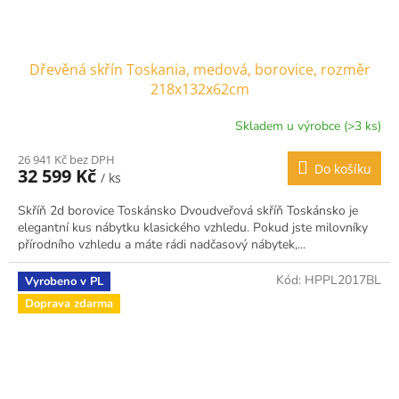
Dřevěná skřín Toskania, medová, borovice, rozměr
218x132x62cm
Skladem u výrobce (>3 ks)
26 941 Kč bez DPH
Do košíku
32 599 Kč
/ ks
Skříň 2d borovice Toskánsko Dvoudveřová skříň Toskánsko je
elegantní kus nábytku klasického vzhledu. Pokud jste milovníky
přírodního vzhledu a máte rádi nadčasový nábytek,...
Kód:
HPPL2017BL
Vyrobeno v PL
Doprava zdarma