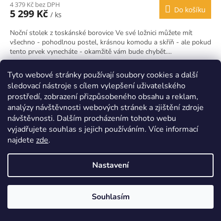
4 379 Kč bez DPH
Do košíku
5 299 Kč
/ ks
Noční stolek z toskánské borovice Ve své ložnici můžete mít
všechno - pohodlnou postel, krásnou komodu a skříň - ale pokud
tento prvek vynecháte - okamžitě vám bude chybět....
Kód:
HPPL2039B
Vyrobeno v PL
Tyto webové stránky používají soubory cookies a další
sledovací nástroje s cílem vylepšení uživatelského
prostředí, zobrazení přizpůsobeného obsahu a reklam,
analýzy návštěvnosti webových stránek a zjištění zdroje
návštěvnosti. Dalším procházením tohoto webu
vyjadřujete souhlas s jejich používáním. Více informací
najdete
zde
.
Nastavení
Souhlasím