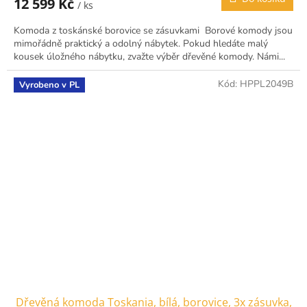
12 599 Kč
/ ks
Komoda z toskánské borovice se zásuvkami Borové komody jsou
mimořádně praktický a odolný nábytek. Pokud hledáte malý
kousek úložného nábytku, zvažte výběr dřevěné komody. Námi...
Kód:
HPPL2049B
Vyrobeno v PL
Dřevěná komoda Toskania, bílá, borovice, 3x zásuvka,