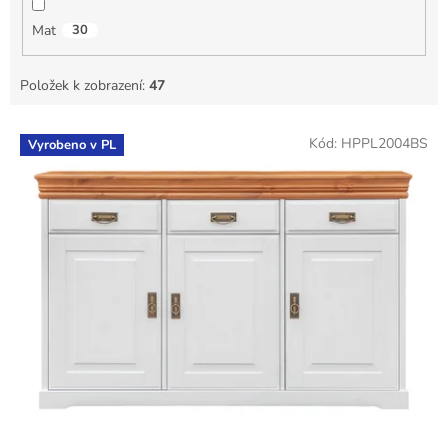
Mat
30
Položek k zobrazení:
47
V
Kód:
HPPL2004BS
Vyrobeno v PL
ý
p
i
s
p
r
o
d
u
k
t
ů