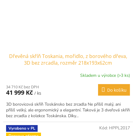
Dřevěná skříň Toskania, mořidlo, z borového dřeva,
3D bez zrcadla, rozměr 218x193x62cm
Skladem u výrobce (>3 ks)
34 710 Kč bez DPH
Do košíku
41 999 Kč
/ ks
3D borovicová skříň Toskánsko bez zrcadla Ne příliš malý, ani
příliš velký, ale ergonomický a elegantní. Taková je 3 dveřová skříň
bez zrcadla z kolekce Toskánska. Díky...
Kód:
HPPL2017
Vyrobeno v PL