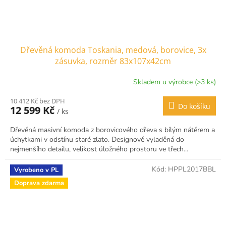
Dřevěná komoda Toskania, medová, borovice, 3x
zásuvka, rozměr 83x107x42cm
Skladem u výrobce (>3 ks)
10 412 Kč bez DPH
Do košíku
12 599 Kč
/ ks
Dřevěná masivní komoda z borovicového dřeva s bílým nátěrem a
úchytkami v odstínu staré zlato. Designově vyladěná do
nejmenšího detailu, velikost úložného prostoru ve třech...
Kód:
HPPL2017BBL
Vyrobeno v PL
Doprava zdarma