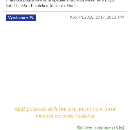
Praktická police navržená speciálně pro užší výklenek v bílých
šatních skříních kolekce Toskania. Hodí...
Kód:
PL2016_2017_2018_PM
Vyrobeno v PL
Malá police do skříní PL2016, PL2017 a PL2018
medová borovice Toskania
Skladem u výrobce (>3 ks)