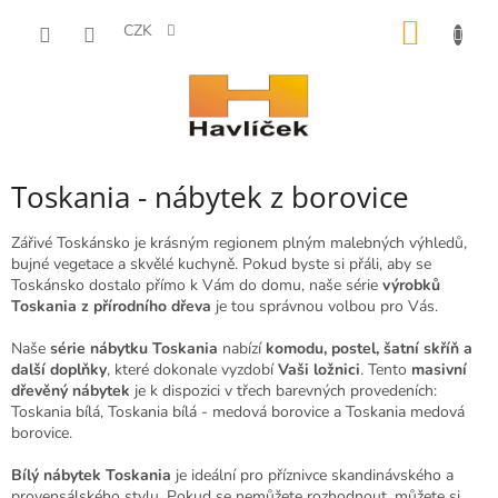
Přejít
NÁKUP
na
CZK
obsah
KOŠÍK
Toskania - nábytek z borovice
Zářivé Toskánsko je krásným regionem plným malebných výhledů,
bujné vegetace a skvělé kuchyně. Pokud byste si přáli, aby se
Toskánsko dostalo přímo k Vám do domu, naše série
výrobků
Toskania
z přírodního dřeva
je tou správnou volbou pro Vás.
Naše
série nábytku Toskania
nabízí
komodu, postel, šatní skříň a
další doplňky
, které dokonale vyzdobí
Vaši ložnici
. Tento
masivní
dřevěný nábytek
je k dispozici v třech barevných provedeních:
Toskania bílá, Toskania bílá - medová borovice a Toskania medová
borovice.
Bílý nábytek Toskania
je ideální pro příznivce skandinávského a
provensálského stylu. Pokud se nemůžete rozhodnout, můžete si