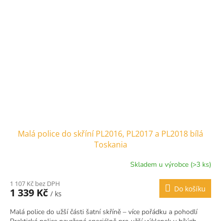
Malá police do skříní PL2016, PL2017 a PL2018 bílá
Toskania
Skladem u výrobce (>3 ks)
1 107 Kč bez DPH
Do košíku
1 339 Kč
/ ks
Malá police do užší části šatní skříně – více pořádku a pohodlí