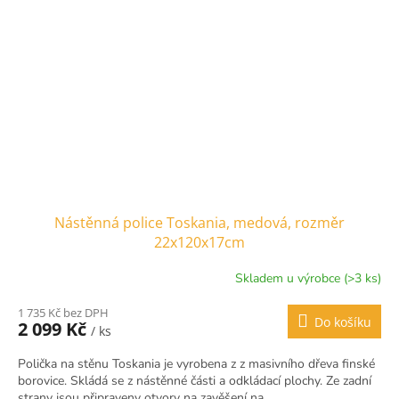
Nástěnná police Toskania, medová, rozměr
22x120x17cm
Skladem u výrobce (>3 ks)
1 735 Kč bez DPH
Do košíku
2 099 Kč
/ ks
Polička na stěnu Toskania je vyrobena z z masivního dřeva finské
borovice. Skládá se z nástěnné části a odkládací plochy. Ze zadní
strany jsou připraveny otvory na zavěšení na...