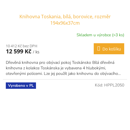
Knihovna Toskania, bílá, borovice, rozměr
194x96x37cm
Skladem u výrobce (>3 ks)
10 412 Kč bez DPH
Do košíku
12 599 Kč
/ ks
Dřevěná knihovna pro obývací pokoj Toskánsko Bílá dřevěná
knihovna z kolekce Toskánska je vybavena 4 hlubokými,
otevřenými policemi. Lze jej použít jako knihovnu do obývacího...
Kód:
HPPL2050
Vyrobeno v PL