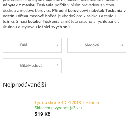
nábytek z masivu Toskania
pořídit v bílém provedení s vrchní
deskou z medové borovice.
Přírodní borovicový nábytek Toskania v
odstínu dřeva medově hnědé
je vhodný pro klasickou a teplou
ložnici. S naší
kolekcí Toskania
si můžete snadno a rychle zařídit
útulnou a stylovou
ložnici svých snů
.
Bílá
Medová
Bílá/Medová
Nejprodávanější
Tyč do skříně 4D PL2018 Toskania
Skladem u výrobce (>3 ks)
519 Kč