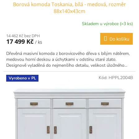
Borová komoda Toskania, bílá - medová, rozměr
88x140x43cm
Skladem u výrobce (>3 ks)
14 462 Kč bez DPH
Do košíku
17 499 Kč
/ ks
Dřevěná masivní komoda z borovicového dřeva s bílým nátěrem,
medovou horní deskou a úchytkami v odstínu staré zlato.
Designově vyladěná do nejmenšího detailu, velikost úložného...
Kód:
HPPL2004B
Vyrobeno v PL