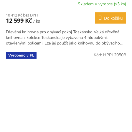
Skladem u výrobce (>3 ks)
10 412 Kč bez DPH
Do košíku
12 599 Kč
/ ks
Dřevěná knihovna pro obývací pokoj Toskánsko Velká dřevěná
knihovna z kolekce Toskánska je vybavena 4 hlubokými,
otevřenými policemi. Lze jej použít jako knihovnu do obývacího...
Kód:
HPPL2050B
Vyrobeno v PL