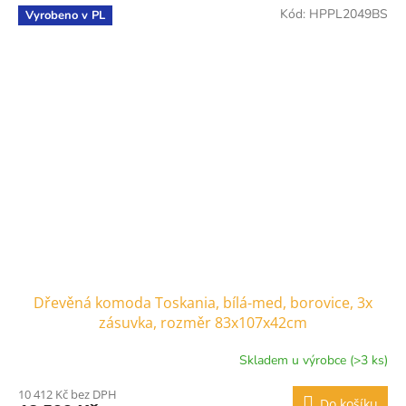
Kód:
HPPL2049BS
Vyrobeno v PL
Dřevěná komoda Toskania, bílá-med, borovice, 3x
zásuvka, rozměr 83x107x42cm
Skladem u výrobce (>3 ks)
10 412 Kč bez DPH
Do košíku