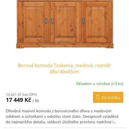
Borová komoda Toskania, medová, rozměr
88x140x43cm
Skladem u výrobce (>3 ks)
14 421 Kč bez DPH
Do košíku
17 449 Kč
/ ks
Dřevěná masivní komoda z borovicového dřeva s medovým
nátěrem a úchytkami v odstínu staré zlato. Designově vyladěná
do nejmenšího detailu, velikost úložného prostoru nadchne i...