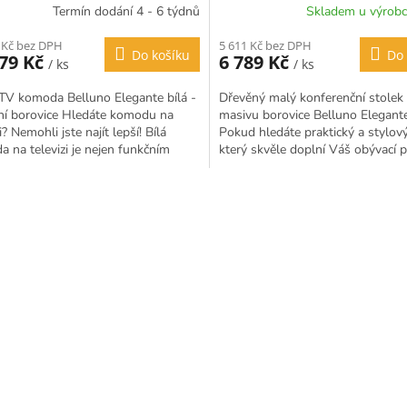
Termín dodání 4 - 6 týdnů
Skladem u výrobc
 Kč bez DPH
5 611 Kč bez DPH
Do košíku
Do 
479 Kč
6 789 Kč
/ ks
/ ks
TV komoda Belluno Elegante bílá -
Dřevěný malý konferenční stolek 
ní borovice Hledáte komodu na
masivu borovice Belluno Elegan
i? Nemohli jste najít lepší! Bílá
Pokud hledáte praktický a stylový
 na televizi je nejen funkčním
který skvěle doplní Váš obývací po
em, na který...