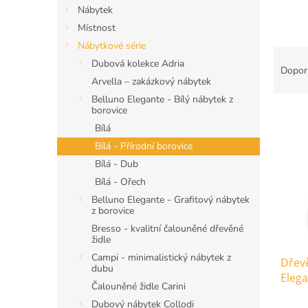
n
Nábytek
e
Místnost
l
Nábytkové série
Ř
Dubová kolekce Adria
a
Dopor
z
Arvella – zakázkový nábytek
e
Belluno Elegante - Bílý nábytek z
borovice
V
n
ý
í
Bílá
p
p
Bílá - Přírodní borovice
i
r
Bílá - Dub
s
o
Bílá - Ořech
p
d
Belluno Elegante - Grafitový nábytek
r
u
z borovice
o
k
Bresso - kvalitní čalouněné dřevěné
d
t
židle
u
ů
Campi - minimalistický nábytek z
Dřev
k
dubu
Elega
t
Čalouněné židle Carini
5x z
ů
Dubový nábytek Collodi