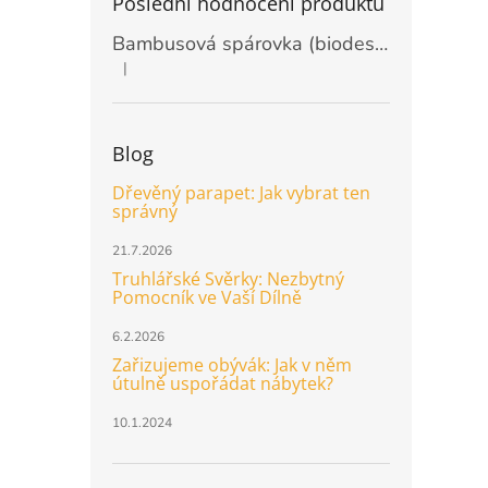
Poslední hodnocení produktů
Bambusová spárovka (biodeska) 20mm, rozměr 2440 x 1220mm
|
Hodnocení produktu je 5 z 5 hvězdiček.
Blog
Dřevěný parapet: Jak vybrat ten
správný
21.7.2026
Truhlářské Svěrky: Nezbytný
Pomocník ve Vaší Dílně
6.2.2026
Zařizujeme obývák: Jak v něm
útulně uspořádat nábytek?
10.1.2024