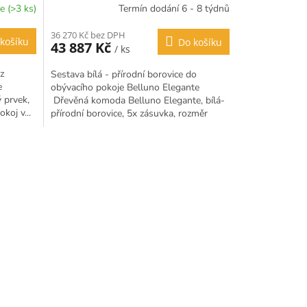
e (>3 ks)
Termín dodání 6 - 8 týdnů
36 270 Kč bez DPH
košíku
Do košíku
43 887 Kč
/ ks
z
Sestava bílá - přírodní borovice do
te
obývacího pokoje Belluno Elegante
 prvek,
Dřevěná komoda Belluno Elegante, bílá-
koj v...
přírodní borovice, 5x zásuvka, rozměr
88x112x45cm Dřevěná TV...