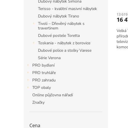
Dubový nábytek Simona
Terisso - kvalitní masivní nábytek
13 619
Dubový nábytek Tirano
16 
Tivoli – Dřevěný nábytek s
travertinem
Velká 
Dubové postele Toretta
přírod
televiz
Toskania - nábytek z borovice
komoda
Dubové police a stolky Varese
nábytk
Série Verona
PRO bydlení
PRO truhláře
PRO zahradu
TOP obaly
Online půjčovna nářadí
Značky
Cena