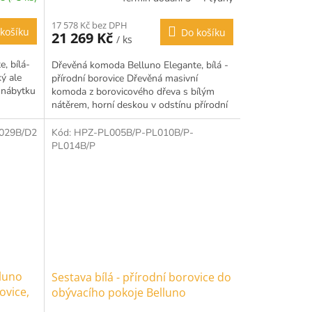
85x167x45cm
17 578 Kč bez DPH
košíku
Do košíku
21 269 Kč
/ ks
, bílá-
Dřevěná komoda Belluno Elegante, bílá -
ký ale
přírodní borovice Dřevěná masivní
 nábytku
komoda z borovicového dřeva s bílým
nátěrem, horní deskou v odstínu přírodní
borovice a kovovými...
029B/D2
Kód:
HPZ-PL005B/P-PL010B/P-
Doprava zdarma
PL014B/P
lluno
Sestava bílá - přírodní borovice do
ovice,
obývacího pokoje Belluno
Elegante