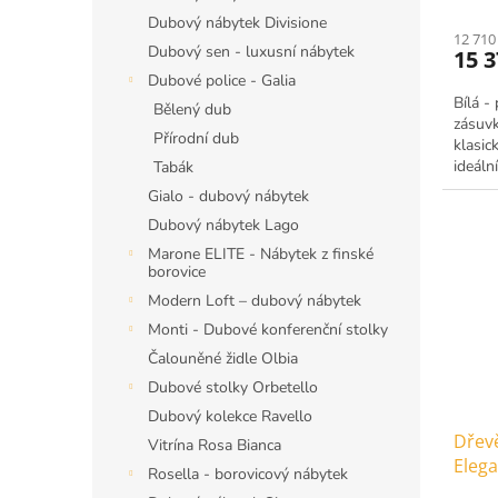
Dubový nábytek Divisione
12 710
Dubový sen - luxusní nábytek
15 
Dubové police - Galia
Bílá -
Bělený dub
zásuvk
Přírodní dub
klasic
ideáln
Tabák
halu. 
Gialo - dubový nábytek
Dubový nábytek Lago
Marone ELITE - Nábytek z finské
borovice
Modern Loft – dubový nábytek
Monti - Dubové konferenční stolky
Čalouněné židle Olbia
Dubové stolky Orbetello
Dubový kolekce Ravello
Dřev
Vitrína Rosa Bianca
Elega
Rosella - borovicový nábytek
masi