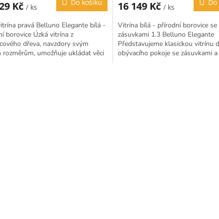
Do košíku
Do 
229 Kč
16 149 Kč
/ ks
/ ks
itrína pravá Belluno Elegante bílá -
Vitrína bílá - přírodní borovice se
ní borovice Úzká vitrína z
zásuvkami 1.3 Belluno Elegante
icového dřeva, navzdory svým
Představujeme klasickou vitrínu 
 rozměrům, umožňuje ukládat věci
obývacího pokoje se zásuvkami a
i...
částečné prosklení. Je mimořádně
prostorný...
O
v
l
á
d
a
c
í
p
r
v
k
y
v
ý
p