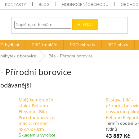
KONTAKTY
BLOG
HODNOCENÍ OBCHODU
OBCHODN
HLEDAT
O bydlení
PRO truhláře
PRO zahradu
TOP obaly
 nábytek z borovice
Bílá - Přírodní borovice
 - Přírodní borovice
odávanější
Malý konferenční
Sestava bílá -
stolek Belluno
přírodní borovi
Elegante, Bílá -
obývacího poko
Přírodní borovice,
Belluno Elegant
masiv, rozměr
Termín dodání 6 
48x70x70cm
týdnů
Skladem u výrobce
43 887 Kč