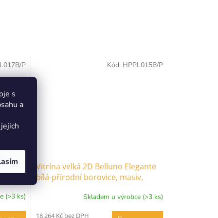
L017B/P
Kód:
HPPL015B/P
oje s
bsahu a
jejich
lasím
no
Vitrína velká 2D Belluno Elegante
vice,
bílá-přírodní borovice, masiv,
m
rozměr 190x90x45cm
e (>3 ks)
Skladem u výrobce (>3 ks)
18 264 Kč bez DPH