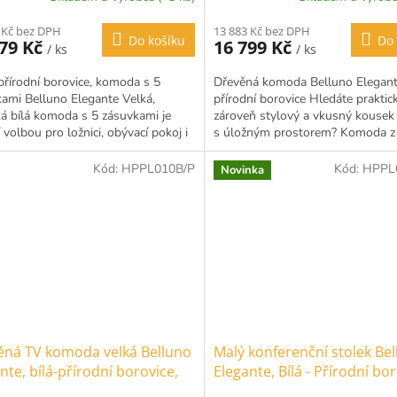
 Kč bez DPH
13 883 Kč bez DPH
Do košíku
Do 
379 Kč
16 799 Kč
/ ks
/ ks
 přírodní borovice, komoda s 5
Dřevěná komoda Belluno Elegante
ami Belluno Elegante Velká,
přírodní borovice Hledáte praktic
ká bílá komoda s 5 zásuvkami je
zároveň stylový a vkusný kousek
í volbou pro ložnici, obývací pokoj i
s úložným prostorem? Komoda z
Nábytek je...
vznešené kolekce Belluno...
Kód:
HPPL010B/P
Kód:
HPPL
Novinka
ěná TV komoda velká Belluno
Malý konferenční stolek Be
nte, bílá-přírodní borovice,
Elegante, Bílá - Přírodní bor
v, rozměr 53x167x53cm
masiv, rozměr 48x70x70cm