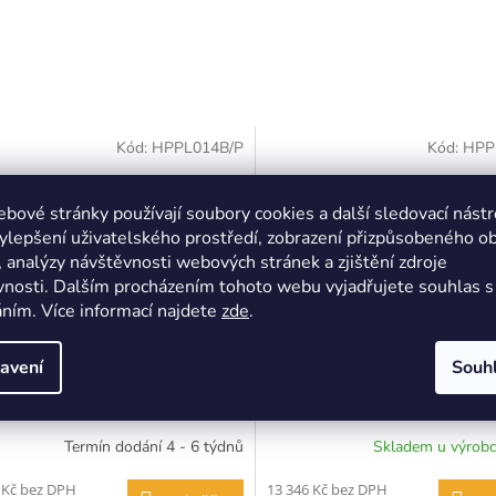
Kód:
HPPL014B/P
Kód:
HPP
bové stránky používají soubory cookies a další sledovací nástr
ylepšení uživatelského prostředí, zobrazení přizpůsobeného o
 analýzy návštěvnosti webových stránek a zjištění zdroje
nosti. Dalším procházením tohoto webu vyjadřujete souhlas s 
ním. Více informací najdete
zde
.
avení
Souh
na pravá Belluno Elegante
Vitrína se zásuvkami Bellu
přírodní borovice, masiv,
Elegante bílá-přírodní boro
ěr 190x60x45cm
masiv, rozměr 130x90x45c
Termín dodání 4 - 6 týdnů
Skladem u výrobc
 Kč bez DPH
13 346 Kč bez DPH