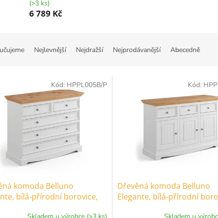
(>3 ks)
6 789 Kč
učujeme
Nejlevnější
Nejdražší
Nejprodávanější
Abecedně
Kód:
HPPL005B/P
Kód:
HPP
ěná komoda Belluno
Dřevěná komoda Belluno
nte, bílá-přírodní borovice,
Elegante, bílá-přírodní boro
ásuvka, rozměr 88x112x45cm
masiv, borovice rozměr
Skladem u výrobce (>3 ks)
Skladem u výrobc
85x130x45cm