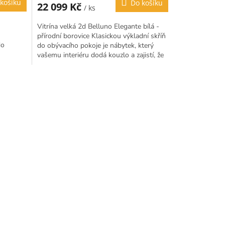
košíku
Do košíku
22 099 Kč
/ ks
Vitrína velká 2d Belluno Elegante bílá -
přírodní borovice Klasickou výkladní skříň
do
do obývacího pokoje je nábytek, který
vašemu interiéru dodá kouzlo a zajistí, že
budete mít...