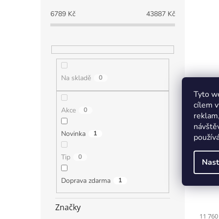
6789
Kč
43887
Kč
Na skladě
0
Tyto we
cílem v
Akce
0
reklam,
návštěv
Novinka
1
používá
Tip
0
Nast
Vitrí
bílá-
Doprava zdarma
1
rozm
Značky
11 760