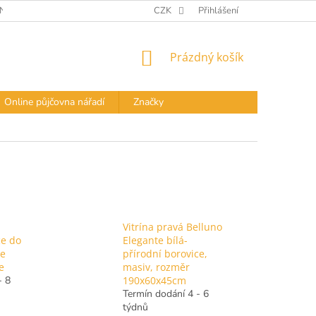
Í PODMÍNKY
DOPRAVA A PLATBA
CZK
Přihlášení
PODMÍNKY OCHRANY OS
NÁKUPNÍ
Prázdný košík
KOŠÍK
Online půjčovna nářadí
Značky
Vitrína pravá Belluno
ce do
Elegante bílá-
je
přírodní borovice,
e
masiv, rozměr
- 8
190x60x45cm
Termín dodání 4 - 6
týdnů