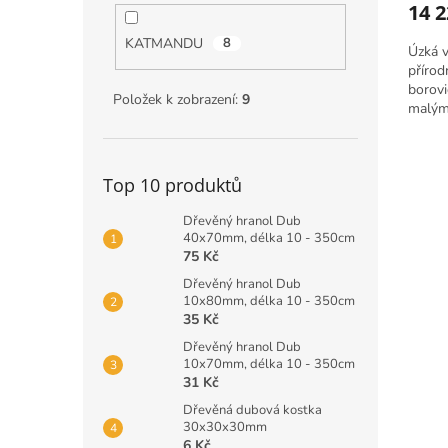
14 
KATMANDU
8
Úzká v
přírod
borov
Položek k zobrazení:
9
malým
různým
Top 10 produktů
Dřevěný hranol Dub
40x70mm, délka 10 - 350cm
75 Kč
Dřevěný hranol Dub
10x80mm, délka 10 - 350cm
35 Kč
Dřevěný hranol Dub
10x70mm, délka 10 - 350cm
31 Kč
Dřevěná dubová kostka
30x30x30mm
6 Kč