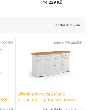
14 229 Kč
9
položek celkem
L002B/P
Kód:
HPPL004B/P
Dřevěná komoda Belluno
vice,
Elegante, bílá-přírodní borovice,
masiv, borovice, rozměr
e (>3 ks)
Termín dodání 3 - 4 týdny