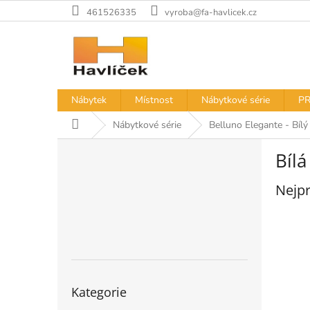
Přejít
461526335
vyroba@fa-havlicek.cz
na
obsah
Nábytek
Místnost
Nábytkové série
PR
Domů
Nábytkové série
Belluno Elegante - Bílý
P
Bílá
o
s
Nejpr
t
r
a
n
n
í
Přeskočit
p
Kategorie
kategorie
a