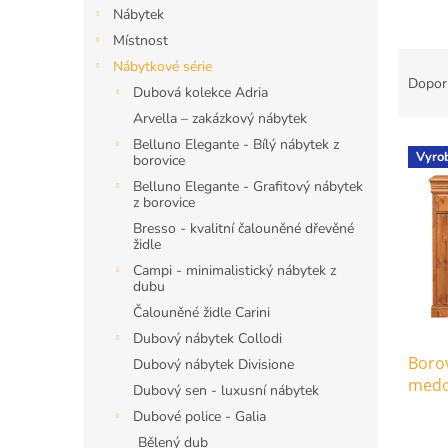
n
Nábytek
e
Místnost
l
Ř
Nábytkové série
a
Dopor
Dubová kolekce Adria
z
Arvella – zakázkový nábytek
e
V
n
Belluno Elegante - Bílý nábytek z
Vyro
borovice
ý
í
p
Belluno Elegante - Grafitový nábytek
p
z borovice
i
r
Bresso - kvalitní čalouněné dřevěné
s
o
židle
p
d
Campi - minimalistický nábytek z
r
u
dubu
o
k
Čalouněné židle Carini
d
t
Dubový nábytek Collodi
u
ů
Boro
k
Dubový nábytek Divisione
medo
t
Dubový sen - luxusní nábytek
ů
Dubové police - Galia
Bělený dub