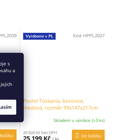
PPL2039
Kód:
HPPL2027
Vyrobeno v PL
oje s
bsahu a
jejich
ová,
Postel Toskania, borovice,
lasím
medová, rozměr 99x147x217cm
(140x200cm)
e (>3 ks)
Skladem u výrobce (>3 ks)
20 826 Kč bez DPH
košíku
Do košíku
25 199 Kč
/ ks