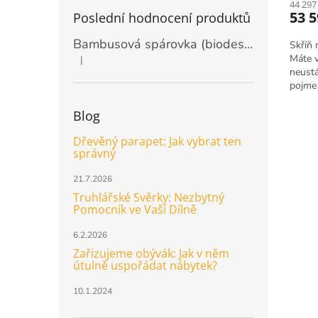
44 297
53 
Poslední hodnocení produktů
Bambusová spárovka (biodeska) 20mm, rozměr 2440 x 1220mm
Skříň 
Máte v
|
Hodnocení produktu je 5 z 5 hvězdiček.
neustá
pojme 
dosud 
Blog
Dřevěný parapet: Jak vybrat ten
správný
21.7.2026
Truhlářské Svěrky: Nezbytný
Pomocník ve Vaší Dílně
6.2.2026
Zařizujeme obývák: Jak v něm
útulně uspořádat nábytek?
10.1.2024