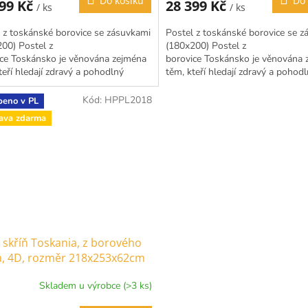
Do košíku
Do 
299 Kč
28 399 Kč
/ ks
/ ks
je
4,7
 z toskánské borovice se zásuvkami
Postel z toskánské borovice se 
z
00) Postel z
(180x200) Postel z
5
ce Toskánsko je věnována zejména
borovice Toskánsko je věnována 
hvězdiček.
teří hledají zdravý a pohodlný
těm, kteří hledají zdravý a pohod
. Protože trávíme hodně času v...
spánek. Protože trávíme hodně čas
Kód:
HPPL2018
beno v PL
ava zdarma
 skříň Toskania, z borového
a, 4D, rozměr 218x253x62cm
Skladem u výrobce (>3 ks)