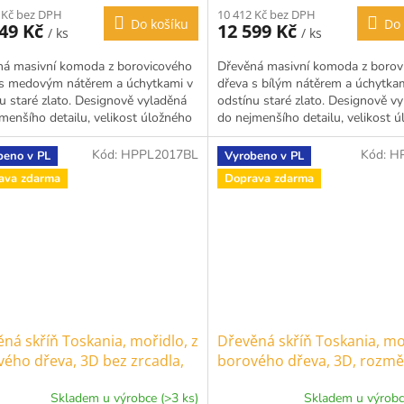
 Kč bez DPH
10 412 Kč bez DPH
Do košíku
Do 
449 Kč
12 599 Kč
/ ks
/ ks
ná masivní komoda z borovicového
Dřevěná masivní komoda z borov
 s medovým nátěrem a úchytkami v
dřeva s bílým nátěrem a úchytka
u staré zlato. Designově vyladěná
odstínu staré zlato. Designově v
menšího detailu, velikost úložného
do nejmenšího detailu, velikost 
ru nadchne i...
prostoru ve třech...
Kód:
HPPL2017BL
Kód:
H
beno v PL
Vyrobeno v PL
ava zdarma
Doprava zdarma
ná skříň Toskania, mořidlo, z
Dřevěná skříň Toskania, moř
ého dřeva, 3D bez zrcadla,
borového dřeva, 3D, rozmě
ěr 218x193x62cm
218x193x62cm
Skladem u výrobce (>3 ks)
Skladem u výrobc