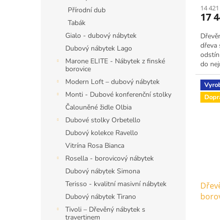
14 421
Přírodní dub
17 
Tabák
Gialo - dubový nábytek
Dřevě
dřeva
Dubový nábytek Lago
odstín
Marone ELITE - Nábytek z finské
do nej
borovice
prosto
Modern Loft – dubový nábytek
Vyro
Monti - Dubové konferenční stolky
Dopr
Čalouněné židle Olbia
Dubové stolky Orbetello
Dubový kolekce Ravello
Vitrína Rosa Bianca
Rosella - borovicový nábytek
Dubový nábytek Simona
Terisso - kvalitní masivní nábytek
Dřevě
borov
Dubový nábytek Tirano
rozm
Tivoli – Dřevěný nábytek s
travertinem