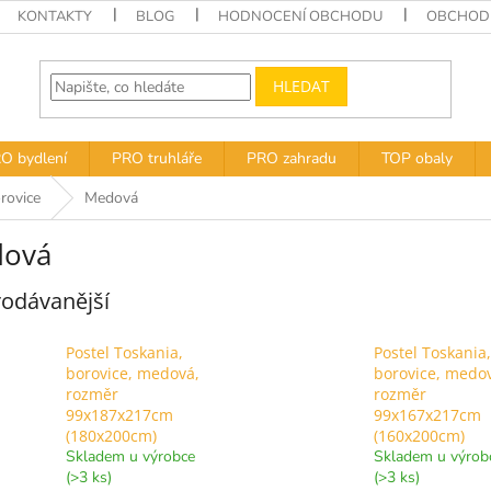
KONTAKTY
BLOG
HODNOCENÍ OBCHODU
OBCHODN
HLEDAT
O bydlení
PRO truhláře
PRO zahradu
TOP obaly
rovice
Medová
ová
odávanější
Postel Toskania,
Postel Toskania,
borovice, medová,
borovice, medo
rozměr
rozměr
99x187x217cm
99x167x217cm
(180x200cm)
(160x200cm)
Skladem u výrobce
Skladem u výrob
(>3 ks)
(>3 ks)