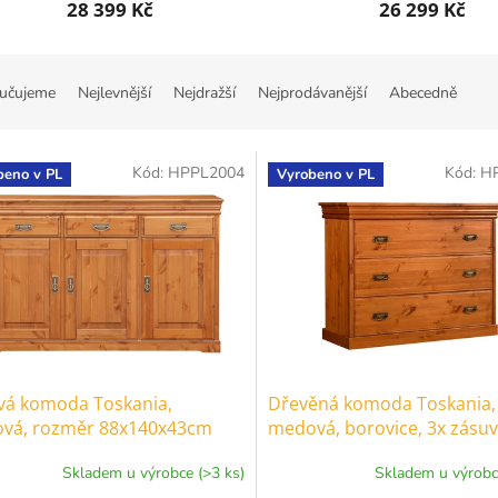
28 399 Kč
26 299 Kč
učujeme
Nejlevnější
Nejdražší
Nejprodávanější
Abecedně
Kód:
HPPL2004
Kód:
H
beno v PL
Vyrobeno v PL
vá komoda Toskania,
Dřevěná komoda Toskania,
vá, rozměr 88x140x43cm
medová, borovice, 3x zásuv
rozměr 83x107x42cm
Skladem u výrobce (>3 ks)
Skladem u výrobc