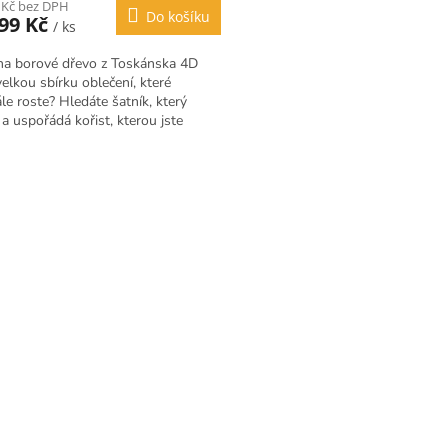
 Kč bez DPH
Do košíku
599 Kč
/ ks
na borové dřevo z Toskánska 4D
elkou sbírku oblečení, které
le roste? Hledáte šatník, který
a uspořádá kořist, kterou jste
lovili? Zároveň se...
O
v
l
á
d
a
c
í
p
r
v
k
y
v
ý