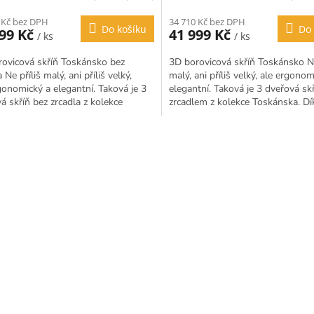
 Kč bez DPH
34 710 Kč bez DPH
Do košíku
Do 
999 Kč
41 999 Kč
/ ks
/ ks
ovicová skříň Toskánsko bez
3D borovicová skříň Toskánsko Ne
 Ne příliš malý, ani příliš velký,
malý, ani příliš velký, ale ergonom
gonomický a elegantní. Taková je 3
elegantní. Taková je 3 dveřová sk
á skříň bez zrcadla z kolekce
zrcadlem z kolekce Toskánska. Dí
ska. Díky...
nastavitelným...