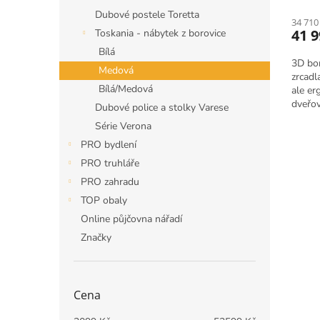
Dubové postele Toretta
34 710
41 
Toskania - nábytek z borovice
Bílá
3D bor
Medová
zrcadla
Bílá/Medová
ale er
dveřov
Dubové police a stolky Varese
Toskán
Série Verona
PRO bydlení
PRO truhláře
PRO zahradu
TOP obaly
Online půjčovna nářadí
Značky
Cena