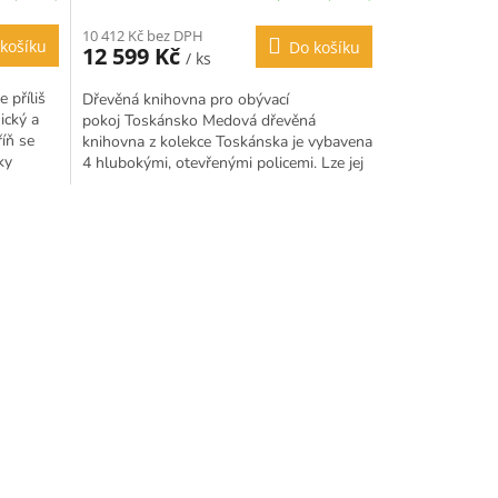
10 412 Kč bez DPH
košíku
Do košíku
12 599 Kč
/ ks
 příliš
Dřevěná knihovna pro obývací
ický a
pokoj Toskánsko Medová dřevěná
říň se
knihovna z kolekce Toskánska je vybavena
ky
4 hlubokými, otevřenými policemi. Lze jej
použít jako knihovnu do obývacího...