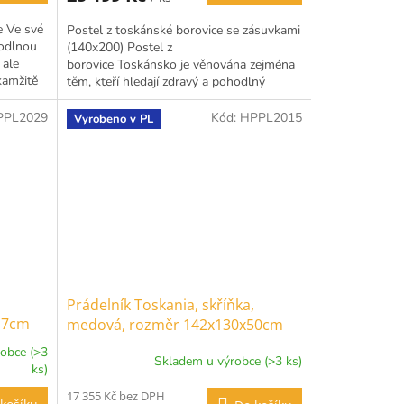
e Ve své
Postel z toskánské borovice se zásuvkami
hodlnou
(140x200) Postel z
 ale
borovice Toskánsko je věnována zejména
kamžitě
těm, kteří hledají zdravý a pohodlný
spánek. Protože trávíme hodně času v...
PPL2029
Kód:
HPPL2015
Vyrobeno v PL
Prádelník Toskania, skříňka,
17cm
medová, rozměr 142x130x50cm
obce (>3
Skladem u výrobce (>3 ks)
ks)
17 355 Kč bez DPH