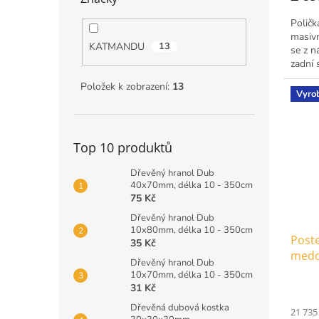
Poličk
masivn
KATMANDU
13
se z n
zadní 
zavěšen
Položek k zobrazení:
13
Vyro
Top 10 produktů
Dřevěný hranol Dub
40x70mm, délka 10 - 350cm
75 Kč
Dřevěný hranol Dub
10x80mm, délka 10 - 350cm
Poste
35 Kč
medo
Dřevěný hranol Dub
(160
10x70mm, délka 10 - 350cm
31 Kč
Dřevěná dubová kostka
21 735