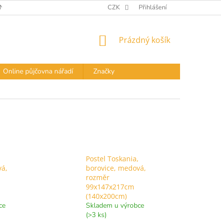
Í PODMÍNKY
DOPRAVA A PLATBA
CZK
Přihlášení
PODMÍNKY OCHRANY OS
NÁKUPNÍ
Prázdný košík
KOŠÍK
Online půjčovna nářadí
Značky
Postel Toskania,
vá,
borovice, medová,
rozměr
99x147x217cm
(140x200cm)
ce
Skladem u výrobce
(>3 ks)