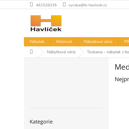
Přejít
461526335
vyroba@fa-havlicek.cz
na
obsah
Nábytek
Místnost
Nábytkové série
PR
Domů
Nábytkové série
Toskania - nábytek z bo
P
Med
o
s
Nejpr
t
r
a
n
n
í
Přeskočit
p
Kategorie
kategorie
a