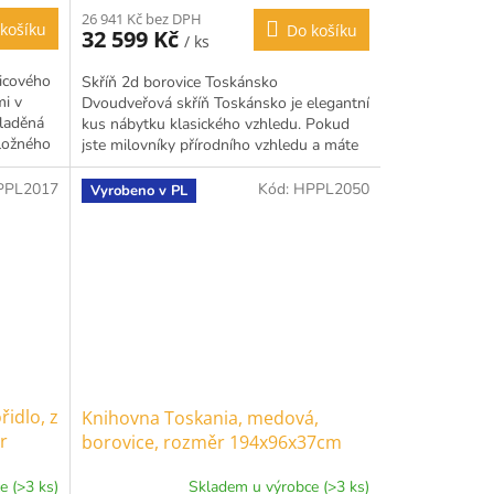
26 941 Kč bez DPH
košíku
Do košíku
32 599 Kč
/ ks
icového
Skříň 2d borovice Toskánsko
mi v
Dvoudveřová skříň Toskánsko je elegantní
yladěná
kus nábytku klasického vzhledu. Pokud
úložného
jste milovníky přírodního vzhledu a máte
rádi nadčasový nábytek,...
PPL2017
Kód:
HPPL2050
Vyrobeno v PL
idlo, z
Knihovna Toskania, medová,
r
borovice, rozměr 194x96x37cm
e (>3 ks)
Skladem u výrobce (>3 ks)