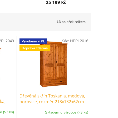
25 199 Kč
13
položek celkem
PPL2049
Kód:
HPPL2016
Vyrobeno v PL
Doprava zdarma
Dřevěná skřín Toskania, medová,
ka,
borovice, rozměr 218x132x62cm
e (>3 ks)
Skladem u výrobce (>3 ks)