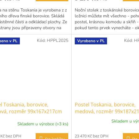
a na stěnu Toskania je vyrobena z z
Noční stolek z toskánské borovic
ího dřeva finské borovice. Skládá
ložnici můžete mít všechno - po
ástěnné části a odkládací plochy. Ze
postel, krásnou komodu a skříň -
strany jsou připraveny otvory na
pokud tento prvek vynecháte - o
í na...
vám bude chybět....
Kód:
HPPL2025
Kód:
H
beno v PL
Vyrobeno v PL
l Toskania, borovice,
Postel Toskania, borovice,
vá, rozměr 99x167x217cm
medová, rozměr 99x187x2
x200cm)
(180x200cm)
Skladem u výr
Skladem u výrobce (>3 ks)
Průměrné
hodnocení
 Kč bez DPH
23 470 Kč bez DPH
produktu