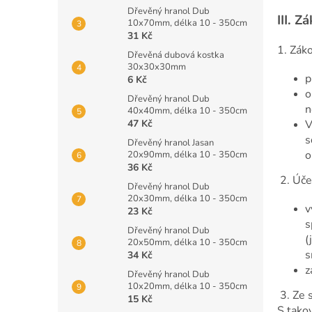
Dřevěný hranol Dub
III.
Zá
10x70mm, délka 10 - 350cm
31 Kč
1. Zák
Dřevěná dubová kostka
30x30x30mm
p
6 Kč
o
Dřevěný hranol Dub
n
40x40mm, délka 10 - 350cm
V
47 Kč
s
Dřevěný hranol Jasan
o
20x90mm, délka 10 - 350cm
36 Kč
2. Úče
Dřevěný hranol Dub
20x30mm, délka 10 - 350cm
v
23 Kč
s
Dřevěný hranol Dub
(
20x50mm, délka 10 - 350cm
s
34 Kč
z
Dřevěný hranol Dub
10x20mm, délka 10 - 350cm
3. Ze 
15 Kč
S tako