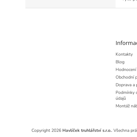
Z
á
p
a
t
Informa
í
Kontakty
Blog
Hodnocení
Obchodní 
Doprava a 
Podmínky o
údajů
Montáž ná
Copyright 2026
Havlíček truhlářství s.r.o.
. Všechna prá