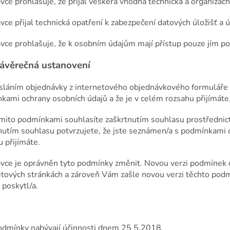
vce prohlašuje, že přijal veškerá vhodná technická a organizač
vce přijal technická opatření k zabezpečení datových úložišť a 
ávce prohlašuje, že k osobním údajům mají přístup pouze jím p
ávěrečná ustanovení
sláním objednávky z internetového objednávkového formuláře p
kami ochrany osobních údajů a že je v celém rozsahu přijímáte
ěmito podmínkami souhlasíte zaškrtnutím souhlasu prostřednic
nutím souhlasu potvrzujete, že jste seznámen/a s podmínkami o
 přijímáte.
ávce je oprávněn tyto podmínky změnit. Novou verzi podmínek o
etových stránkách a zároveň Vám zašle novou verzi těchto podm
 poskytl/a.
odmínky nabývají účinnosti dnem 25.5.2018.