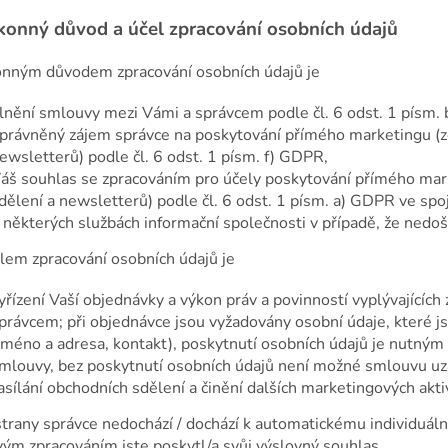
konný důvod a účel zpracování osobních údajů
onným důvodem zpracování osobních údajů je
lnění smlouvy mezi Vámi a správcem podle čl. 6 odst. 1 písm.
právněný zájem správce na poskytování přímého marketingu (ze
ewsletterů) podle čl. 6 odst. 1 písm. f) GDPR,
áš souhlas se zpracováním pro účely poskytování přímého mark
dělení a newsletterů) podle čl. 6 odst. 1 písm. a) GDPR ve spo
 některých službách informační společnosti v případě, že nedoš
lem zpracování osobních údajů je
yřízení Vaší objednávky a výkon práv a povinností vyplývajícíc
právcem; při objednávce jsou vyžadovány osobní údaje, které j
jméno a adresa, kontakt), poskytnutí osobních údajů je nutným
mlouvy, bez poskytnutí osobních údajů není možné smlouvu uzavří
asílání obchodních sdělení a činění dalších marketingových aktiv
strany správce nedochází / dochází k automatickému individuá
vým zpracováním jste poskytl/a svůj výslovný souhlas.