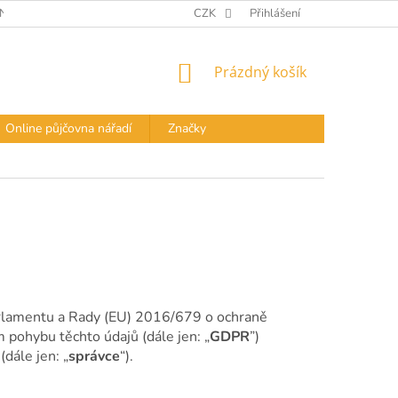
Í PODMÍNKY
DOPRAVA A PLATBA
CZK
Přihlášení
PODMÍNKY OCHRANY OS
NÁKUPNÍ
Prázdný košík
KOŠÍK
Online půjčovna nářadí
Značky
arlamentu a Rady (EU) 2016/679 o ochraně
 pohybu těchto údajů (dále jen: „
GDPR
”)
dále jen: „
správce
“).