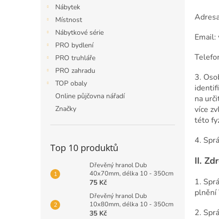
n
Nábytek
e
Adresa
Místnost
l
Nábytkové série
Email:
PRO bydlení
Telefo
PRO truhláře
PRO zahradu
3. Oso
TOP obaly
identi
Online půjčovna nářadí
na urči
více zv
Značky
této fy
4. Spr
Top 10 produktů
II.
Zdr
Dřevěný hranol Dub
40x70mm, délka 10 - 350cm
1. Spr
75 Kč
plnění
Dřevěný hranol Dub
10x80mm, délka 10 - 350cm
2. Spr
35 Kč