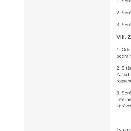
1. Sprá
2. Sprá
3. Spr
VIII.
Z
1. Ode
podmín
2. S t
Zaškrt
rozsahu
3. Spr
intern
správci
Tyto p