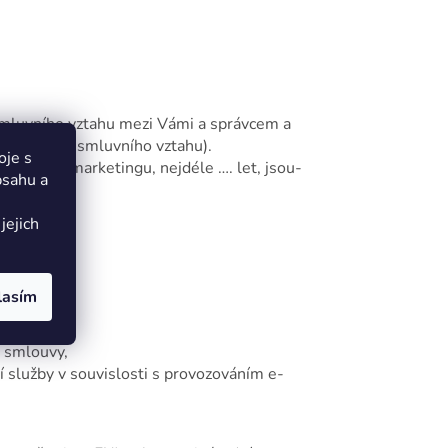
 smluvního vztahu mezi Vámi a správcem a
d ukončení smluvního vztahu).
oje s
ro účely marketingu, nejdéle …. let, jsou-
bsahu a
jejich
 vymaže.
lasím
ě smlouvy,
í služby v souvislosti s provozováním e-