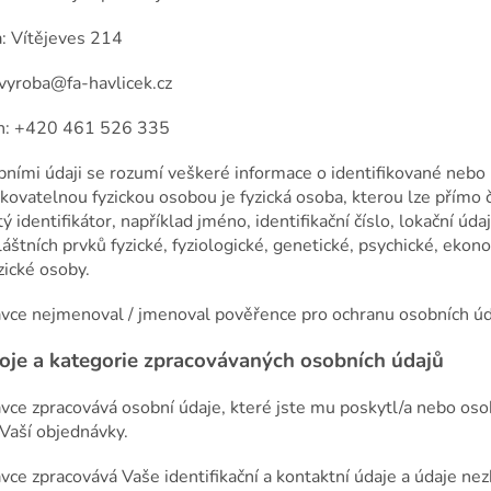
: Vítějeves 214
 vyroba@fa-havlicek.cz
n: +420 461 526 335
bními údaji se rozumí veškeré informace o identifikované nebo 
fikovatelnou fyzickou osobou je fyzická osoba, kterou lze přímo
tý identifikátor, například jméno, identifikační číslo, lokační úda
láštních prvků fyzické, fyziologické, genetické, psychické, eko
zické osoby.
ávce nejmenoval / jmenoval pověřence pro ochranu osobních úd
oje a kategorie zpracovávaných osobních údajů
ávce zpracovává osobní údaje, které jste mu poskytl/a nebo osob
 Vaší objednávky.
ávce zpracovává Vaše identifikační a kontaktní údaje a údaje ne