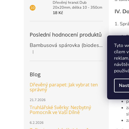
Dřevěný hranol Dub
20x20mm, délka 10 - 350cm
IV.
Do
18 Kč
1. Spr
Poslední hodnocení produktů
p
u
Bambusová spárovka (biodeska) 20mm, rozměr 2440 x 1220mm
Tyto we
p
cílem v
|
Hodnocení produktu je 5 z 5 hvězdiček.
l
reklam,
návštěv
2. Po 
používá
Blog
V.
Pří
Dřevěný parapet: Jak vybrat ten
Nast
1. Pří
správný
21.7.2026
p
Truhlářské Svěrky: Nezbytný
z
Pomocník ve Vaší Dílně
s
z
6.2.2026