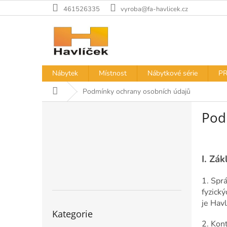
Přejít
461526335
vyroba@fa-havlicek.cz
na
obsah
Nábytek
Místnost
Nábytkové série
PR
Domů
Podmínky ochrany osobních údajů
P
Pod
o
s
t
r
I.
Zák
a
n
1. Spr
n
fyzick
í
je Havl
Přeskočit
p
Kategorie
kategorie
a
2. Kon