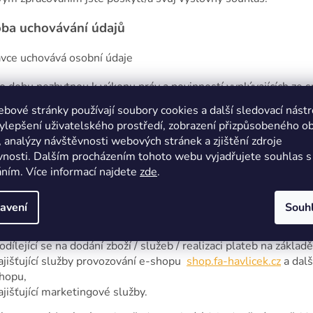
ba uchovávání údajů
ávce uchovává osobní údaje
o dobu nezbytnou k výkonu práv a povinností vyplývajících ze
platňování nároků z těchto smluvních vztahů (po dobu 15 let o
bové stránky používají soubory cookies a další sledovací nástr
o dobu, než je odvolán souhlas se zpracováním osobních údajů p
ylepšení uživatelského prostředí, zobrazení přizpůsobeného o
i osobní údaje zpracovávány na základě souhlasu.
 analýzy návštěvnosti webových stránek a zjištění zdroje
nosti. Dalším procházením tohoto webu vyjadřujete souhlas s 
uplynutí doby uchovávání osobních údajů správce osobní údaje
ním. Více informací najdete
zde
.
jemci osobních údajů (subdodavatelé správce)
avení
Souh
jemci osobních údajů jsou osoby
odílející se na dodání zboží / služeb / realizaci plateb na základ
ajišťující služby provozování e-shopu
shop.fa-havlicek.cz
a dalš
hopu,
ajišťující marketingové služby.