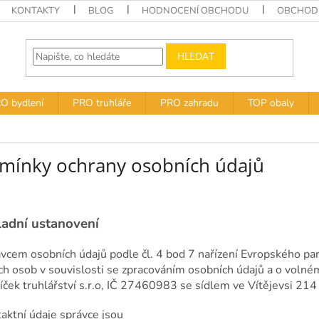
KONTAKTY
BLOG
HODNOCENÍ OBCHODU
OBCHODN
HLEDAT
O bydlení
PRO truhláře
PRO zahradu
TOP obaly
mínky ochrany osobních údajů
ladní ustanovení
ávcem osobních údajů podle čl. 4 bod 7 nařízení Evropského p
ých osob v souvislosti se zpracováním osobních údajů a o volném
íček truhlářství s.r.o, IČ 27460983 se sídlem ve Vítějevsi 214 (
taktní údaje správce jsou