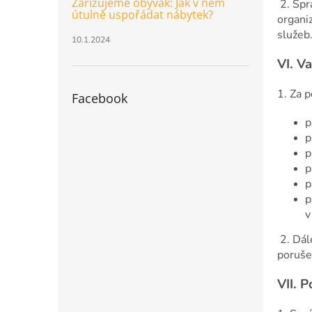
Zařizujeme obývák: Jak v něm
2. Spr
útulně uspořádat nábytek?
organi
služeb
10.1.2024
VI.
Va
1. Za 
Facebook
p
p
p
p
p
p
v
2. Dál
poruše
VII.
P