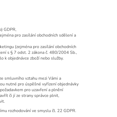
 b) GDPR,
jména pro zasílání obchodních sdělení a
etingu (zejména pro zasílání obchodních
jení s § 7 odst. 2 zákona č. 480/2004 Sb.,
lo k objednávce zboží nebo služby.
h ze smluvního vztahu mezi Vámi a
sou nutné pro úspěšné vyřízení objednávky
 požadavkem pro uzavření a plnění
t či jí ze strany správce plnit,
it.
lnímu rozhodování ve smyslu čl. 22 GDPR.