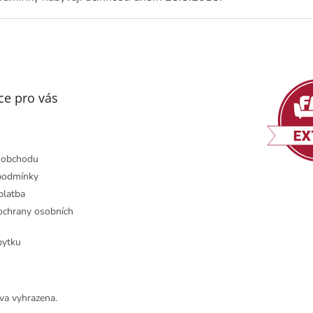
ce pro vás
 obchodu
podmínky
platba
chrany osobních
bytku
va vyhrazena.