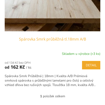
d
u
k
t
ů
Spárovka Smrk průběžná tl.18mm A/B
Skladem u výrobce (>3 ks)
od 134 Kč bez DPH
DETAIL
162 Kč
od
/ ks
Spárovka Smrk Průběžná | 18mm | Kvalita A/B Prémiová
smrková spárovka s průběžnými lamelami pro čistý a celistvý
vzhled dřeva bez rušivých spojů. Tloušťka 18 mm, kvalita A/B...
1
položek celkem
O
v