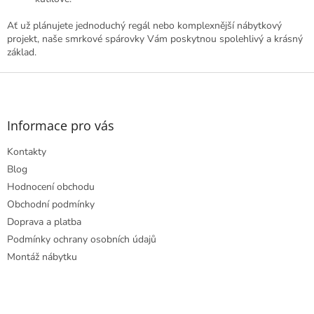
Ať už plánujete jednoduchý regál nebo komplexnější nábytkový
projekt, naše smrkové spárovky Vám poskytnou spolehlivý a krásný
základ.
Z
á
p
a
Informace pro vás
t
Kontakty
í
Blog
Hodnocení obchodu
Obchodní podmínky
Doprava a platba
Podmínky ochrany osobních údajů
Montáž nábytku