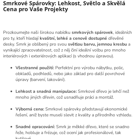
l
Smrkové Spárovky: Lehkost, Světlo a Skvělá
á
Cena pro Vaše Projekty
d
a
c
í
Prozkoumejte naši širokou nabídku
smrkových spárovek
, ideálních
p
pro ty, kteří hledají
kvalitní, lehké a cenově dostupné
dřevěné
r
desky. Smrk je oblíbený pro svou
světlou barvu, jemnou kresbu
a
v
vynikající zpracovatelnost, což z něj činí ideální volbu pro mnoho
k
interiérových i exteriérových aplikací (s vhodnou úpravou).
y
v
Všestranné použití:
Perfektní pro výrobu nábytku, polic,
ý
obkladů, podhledů, nebo jako základ pro další povrchové
p
úpravy (barvení, lakování).
i
s
Lehkost a snadná manipulace:
Smrkové dřevo je lehčí než
u
mnoho jiných dřevin, což usnadňuje práci a montáž.
Výborná cena:
Smrkové spárovky představují ekonomické
řešení, aniž byste museli slevit z kvality a přírodního vzhledu.
Snadné opracování:
Smrk je měkké dřevo, které se snadno
řeže, hobluje a frézuje, což ocení jak profesionálové, tak
kutilové.