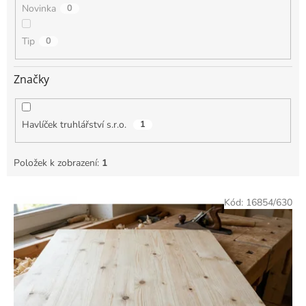
Novinka
0
Tip
0
Značky
Havlíček truhlářství s.r.o.
1
Položek k zobrazení:
1
V
Kód:
16854/630
ý
p
i
s
p
r
o