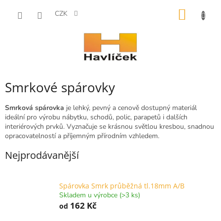
Přejít
NÁKUP
na
CZK
obsah
KOŠÍK
Smrkové spárovky
Smrková spárovka
je lehký, pevný a cenově dostupný materiál
ideální pro výrobu nábytku, schodů, polic, parapetů i dalších
interiérových prvků. Vyznačuje se krásnou světlou kresbou, snadnou
opracovatelností a příjemným přírodním vzhledem.
Nejprodávanější
Spárovka Smrk průběžná tl.18mm A/B
Skladem u výrobce (>3 ks)
162 Kč
od