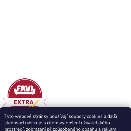
Tyto webové stránky používají soubory cookies a další
sledovací nástroje s cílem vylepšení uživatelského
prostředí, zobrazení přizpůsobeného obsahu a reklam,