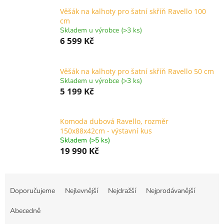
Věšák na kalhoty pro šatní skříň Ravello 100
cm
Skladem u výrobce (>3 ks)
6 599 Kč
Věšák na kalhoty pro šatní skříň Ravello 50 cm
Skladem u výrobce (>3 ks)
5 199 Kč
Komoda dubová Ravello, rozměr
150x88x42cm - výstavní kus
Skladem (>5 ks)
19 990 Kč
Ř
a
Doporučujeme
Nejlevnější
Nejdražší
Nejprodávanější
z
e
Abecedně
n