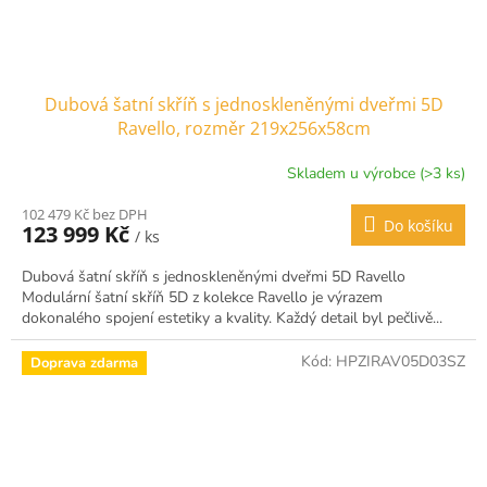
Dubová šatní skříň s jednoskleněnými dveřmi 5D
Ravello, rozměr 219x256x58cm
Skladem u výrobce (>3 ks)
102 479 Kč bez DPH
Do košíku
123 999 Kč
/ ks
Dubová šatní skříň s jednoskleněnými dveřmi 5D Ravello
Modulární šatní skříň 5D z kolekce Ravello je výrazem
dokonalého spojení estetiky a kvality. Každý detail byl pečlivě...
Kód:
HPZIRAV05D03SZ
Doprava zdarma