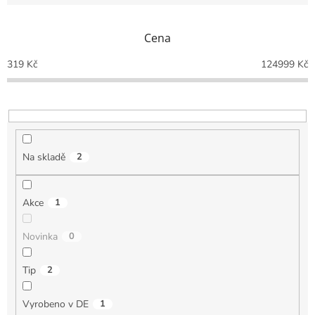
í
p
Cena
r
o
319
Kč
124999
Kč
d
u
k
t
ů
Na skladě
2
Akce
1
Novinka
0
Tip
2
Vyrobeno v DE
1