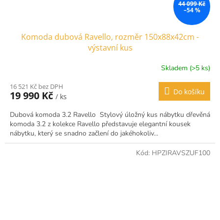
44 099 Kč
–54 %
Komoda dubová Ravello, rozměr 150x88x42cm -
výstavní kus
Skladem (>5 ks)
16 521 Kč bez DPH
Do košíku
19 990 Kč
/ ks
Dubová komoda 3.2 Ravello Stylový úložný kus nábytku dřevěná
komoda 3.2 z kolekce Ravello představuje elegantní kousek
nábytku, který se snadno začlení do jakéhokoliv...
Kód:
HPZIRAVSZUF100