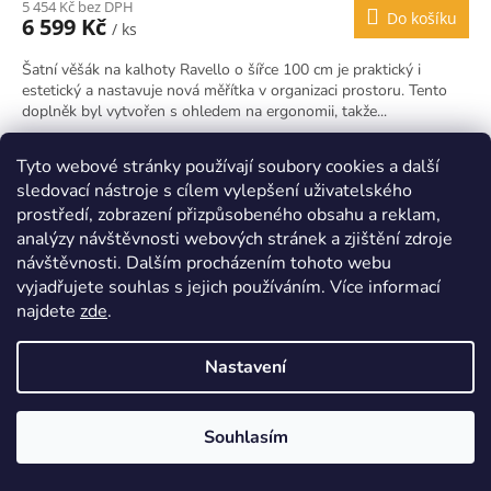
5 454 Kč bez DPH
Do košíku
6 599 Kč
/ ks
Šatní věšák na kalhoty Ravello o šířce 100 cm je praktický i
estetický a nastavuje nová měřítka v organizaci prostoru. Tento
doplněk byl vytvořen s ohledem na ergonomii, takže...
Kód:
ZIRAVW50
Tyto webové stránky používají soubory cookies a další
sledovací nástroje s cílem vylepšení uživatelského
prostředí, zobrazení přizpůsobeného obsahu a reklam,
analýzy návštěvnosti webových stránek a zjištění zdroje
návštěvnosti. Dalším procházením tohoto webu
vyjadřujete souhlas s jejich používáním. Více informací
najdete
zde
.
Nastavení
Souhlasím