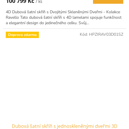
100 799 Kč
/ ks
4D Dubová šatní skříň s Dvojitými Skleněnými Dveřmi - Kolekce
Ravello Tato dubová šatní skříň s 4D lamelami spojuje funkčnost
a elegantní design do jedinečného celku. Svůj...
Kód:
HPZIRAV03D01SZ
Doprava zdarma
Dubová šatní skříň s jednoskleněnými dveřmi 3D