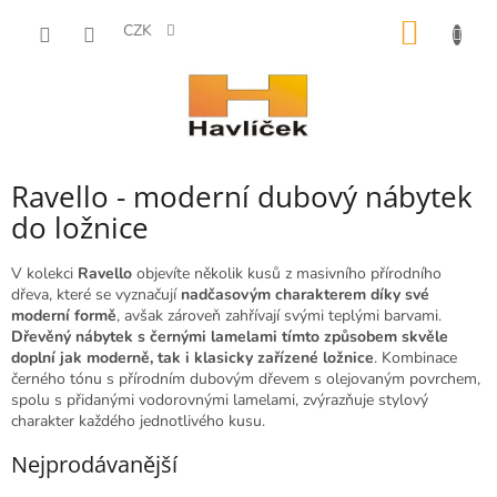
Přejít
NÁKUP
na
CZK
obsah
KOŠÍK
Ravello - moderní dubový nábytek
do ložnice
V kolekci
Ravello
objevíte několik kusů z masivního přírodního
dřeva, které se vyznačují
nadčasovým charakterem díky své
moderní formě
, avšak zároveň zahřívají svými teplými barvami.
Dřevěný nábytek s černými lamelami tímto způsobem skvěle
doplní jak moderně, tak i klasicky zařízené ložnice
. Kombinace
černého tónu s přírodním dubovým dřevem s olejovaným povrchem,
spolu s přidanými vodorovnými lamelami, zvýrazňuje stylový
charakter každého jednotlivého kusu.
Nejprodávanější