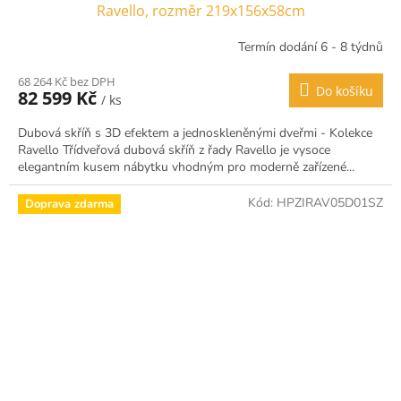
Ravello, rozměr 219x156x58cm
Termín dodání 6 - 8 týdnů
68 264 Kč bez DPH
Do košíku
82 599 Kč
/ ks
Dubová skříň s 3D efektem a jednoskleněnými dveřmi - Kolekce
Ravello Třídveřová dubová skříň z řady Ravello je vysoce
elegantním kusem nábytku vhodným pro moderně zařízené...
Kód:
HPZIRAV05D01SZ
Doprava zdarma