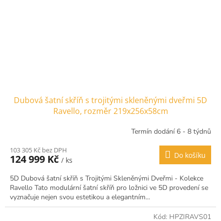
Dubová šatní skříň s trojitými skleněnými dveřmi 5D
Ravello, rozměr 219x256x58cm
Termín dodání 6 - 8 týdnů
103 305 Kč bez DPH
Do košíku
124 999 Kč
/ ks
5D Dubová šatní skříň s Trojitými Skleněnými Dveřmi - Kolekce
Ravello Tato modulární šatní skříň pro ložnici ve 5D provedení se
vyznačuje nejen svou estetikou a elegantním...
Kód:
HPZIRAVS01