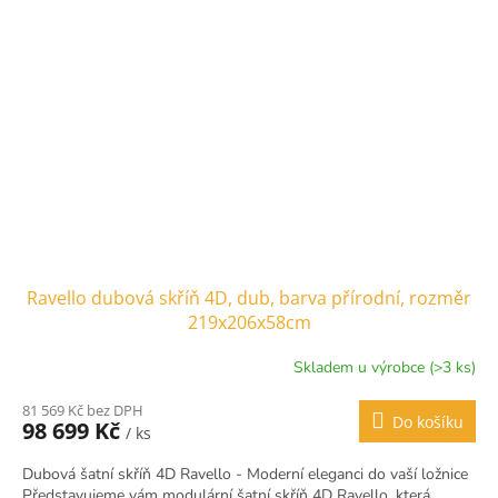
Ravello dubová skříň 4D, dub, barva přírodní, rozměr
219x206x58cm
Skladem u výrobce (>3 ks)
81 569 Kč bez DPH
Do košíku
98 699 Kč
/ ks
Dubová šatní skříň 4D Ravello - Moderní eleganci do vaší ložnice
Představujeme vám modulární šatní skříň 4D Ravello, která