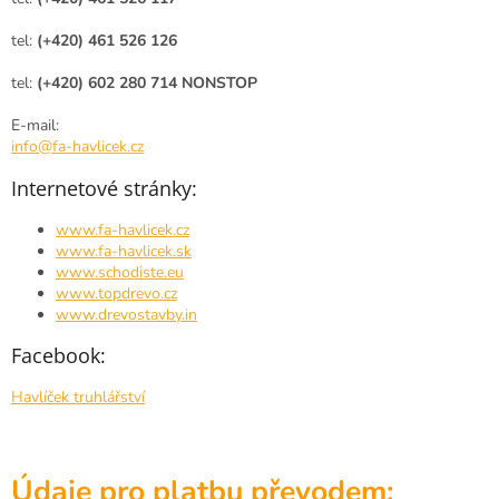
tel:
(+420) 461 526 126
tel:
(+420) 602 280 714
NONSTOP
E-mail:
info@fa-havlicek.cz
Internetové stránky:
www.fa-havlicek.cz
www.fa-havlicek.sk
www.schodiste.eu
www.topdrevo.cz
www.drevostavby.in
Facebook:
Havlíček truhlářství
Údaje pro platbu převodem: