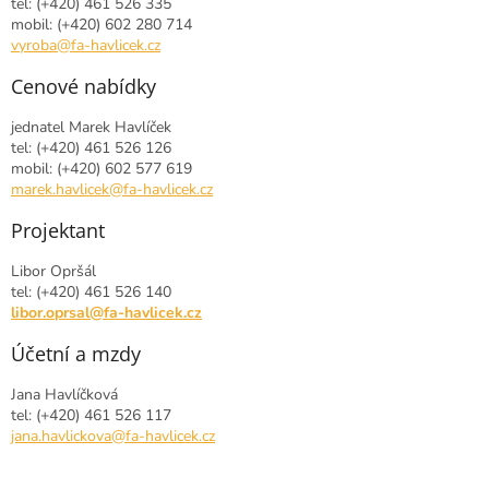
tel: (+420) 461 526 335
mobil: (+420) 602 280 714
vyroba@fa-havlicek.cz
Cenové nabídky
jednatel Marek Havlíček
tel: (+420) 461 526 126
mobil: (+420) 602 577 619
marek.havlicek@fa-havlicek.cz
Projektant
Libor Opršál
tel: (+420) 461 526 140
libor.oprsal@fa-havlicek.cz
Účetní a mzdy
Jana Havlíčková
tel: (+420) 461 526 117
jana.havlickova@fa-havlicek.cz