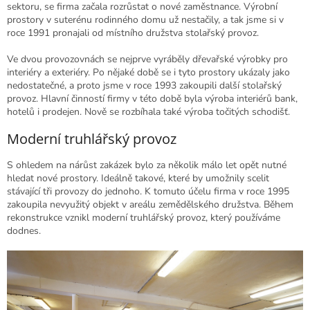
sektoru, se firma začala rozrůstat o nové zaměstnance. Výrobní
prostory v suterénu rodinného domu už nestačily, a tak jsme si v
roce 1991 pronajali od místního družstva stolařský provoz.
Ve dvou provozovnách se nejprve vyráběly dřevařské výrobky pro
interiéry a exteriéry. Po nějaké době se i tyto prostory ukázaly jako
nedostatečné, a proto jsme v roce 1993 zakoupili další stolařský
provoz. Hlavní činností firmy v této době byla výroba interiérů bank,
hotelů i prodejen. Nově se rozbíhala také výroba točitých schodišť.
Moderní truhlářský provoz
S ohledem na nárůst zakázek bylo za několik málo let opět nutné
hledat nové prostory. Ideálně takové, které by umožnily scelit
stávající tři provozy do jednoho. K tomuto účelu firma v roce 1995
zakoupila nevyužitý objekt v areálu zemědělského družstva. Během
rekonstrukce vznikl moderní truhlářský provoz, který používáme
dodnes.