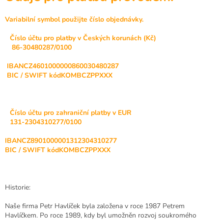
Variabilní symbol použijte číslo objednávky.
Číslo účtu pro platby v Českých korunách (Kč)
86-30480287/0100
IBAN
CZ4601000000860030480287
BIC / SWIFT kód
KOMBCZPPXXX
Číslo účtu pro zahraniční platby v EUR
131-2304310277/0100
IBAN
CZ8901000001312304310277
BIC / SWIFT kód
KOMBCZPPXXX
Historie:
Naše firma Petr Havlíček byla založena v roce 1987 Petrem
Havlíčkem. Po roce 1989, kdy byl umožněn rozvoj soukromého