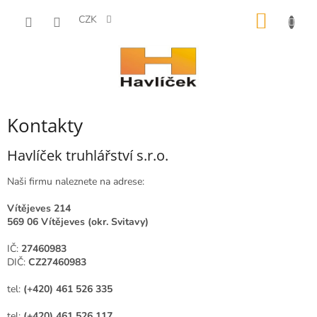
Přejít
NÁKUP
na
CZK
obsah
KOŠÍK
Kontakty
Havlíček truhlářství s.r.o.
Naši firmu naleznete na adrese:
Vítějeves 214
569 06 Vítějeves (okr. Svitavy)
IČ:
27460983
DIČ:
CZ27460983
tel:
(+420) 461 526 335
tel:
(+420) 461 526 117