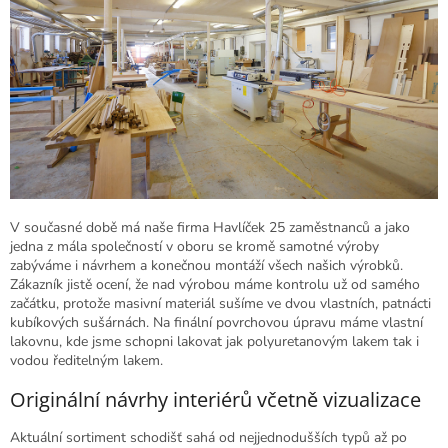
V současné době má naše firma Havlíček 25 zaměstnanců a jako
jedna z mála společností v oboru se kromě samotné výroby
zabýváme i návrhem a konečnou montáží všech našich výrobků.
Zákazník jistě ocení, že nad výrobou máme kontrolu už od samého
začátku, protože masivní materiál sušíme ve dvou vlastních, patnácti
kubíkových sušárnách. Na finální povrchovou úpravu máme vlastní
lakovnu, kde jsme schopni lakovat jak polyuretanovým lakem tak i
vodou ředitelným lakem.
Originální návrhy interiérů včetně vizualizace
Aktuální sortiment schodišť sahá od nejjednodušších typů až po