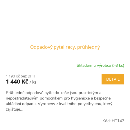
Odpadový pytel recy. průhledný
Skladem u výrobce (>3 ks)
1 190 Kč bez DPH
DETAIL
1 440 Kč
/ ks
Průhledné odpadové pytle do koše jsou praktickým a
nepostradatelným pomocníkem pro hygienické a bezpečné
ukládání odpadu. Vyrobeny z kvalitního polyethylenu, který
zajišťuje...
Kód:
HT147