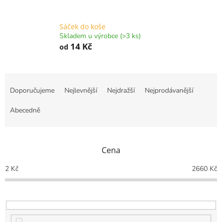
Sáček do koše
Skladem u výrobce (>3 ks)
14 Kč
od
Ř
a
Doporučujeme
Nejlevnější
Nejdražší
Nejprodávanější
z
e
Abecedně
n
í
p
Cena
r
o
2
Kč
2660
Kč
d
u
k
t
ů