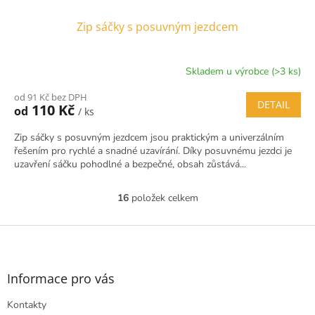
Zip sáčky s posuvným jezdcem
Skladem u výrobce (>3 ks)
od 91 Kč bez DPH
DETAIL
110 Kč
od
/ ks
Zip sáčky s posuvným jezdcem jsou praktickým a univerzálním
řešením pro rychlé a snadné uzavírání. Díky posuvnému jezdci je
uzavření sáčku pohodlné a bezpečné, obsah zůstává...
16
položek celkem
O
v
l
Z
á
á
d
p
a
a
Informace pro vás
c
t
í
Kontakty
í
p