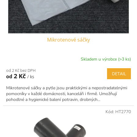
u
k
t
ů
Mikrotenové sáčky
Skladem u výrobce (>3 ks)
od 2 Kč bez DPH
DETAIL
2 Kč
od
/ ks
Mikrotenové sáčky a pytle jsou praktickými a nepostradatelnými
pomocníky v každé domácnosti, kanceláři i firmě. Umožňují
pohodlné a hygienické balení potravin, drobných...
Kód:
HT2770