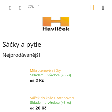
Přejít
NÁKUP
na
CZK
obsah
KOŠÍK
Sáčky a pytle
Nejprodávanější
Mikrotenové sáčky
Skladem u výrobce (>3 ks)
2 Kč
od
Sáček do koše uzatahovací
Skladem u výrobce (>3 ks)
20 Kč
od