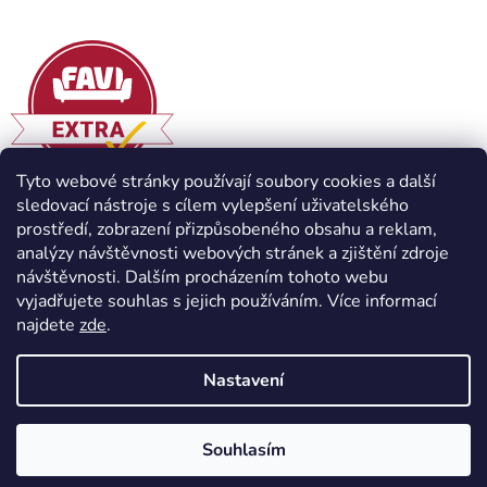
Tyto webové stránky používají soubory cookies a další
sledovací nástroje s cílem vylepšení uživatelského
prostředí, zobrazení přizpůsobeného obsahu a reklam,
analýzy návštěvnosti webových stránek a zjištění zdroje
návštěvnosti. Dalším procházením tohoto webu
vyjadřujete souhlas s jejich používáním. Více informací
najdete
zde
.
Vytvořil Shoptet
Nastavení
Copyright 2026
Havlíček truhlářství s.r.o.
. Všechna práva
Souhlasím
vyhrazena.