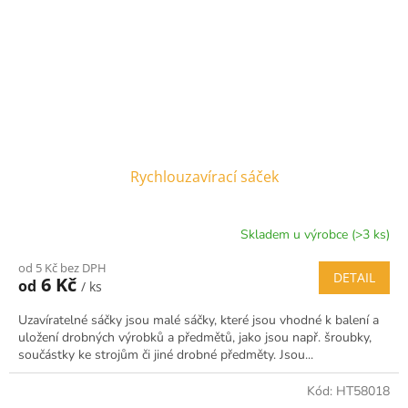
Rychlouzavírací sáček
Skladem u výrobce (>3 ks)
od 5 Kč bez DPH
DETAIL
6 Kč
od
/ ks
Uzavíratelné sáčky jsou malé sáčky, které jsou vhodné k balení a
uložení drobných výrobků a předmětů, jako jsou např. šroubky,
součástky ke strojům či jiné drobné předměty. Jsou...
Kód:
HT58018