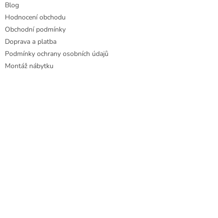
r
Blog
v
Hodnocení obchodu
k
Obchodní podmínky
y
Doprava a platba
v
ý
Podmínky ochrany osobních údajů
p
Montáž nábytku
i
s
u