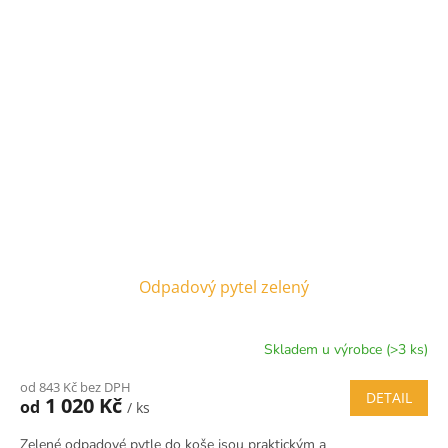
Odpadový pytel zelený
Skladem u výrobce (>3 ks)
od 843 Kč bez DPH
DETAIL
1 020 Kč
od
/ ks
Zelené odpadové pytle do koše jsou praktickým a