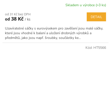
Skladem u výrobce (>3 ks)
od 31 Kč bez DPH
DETAIL
38 Kč
od
/ ks
Uzavíratelné sáčky s eurovýsekem pro zavěšení jsou malé sáčky,
které jsou vhodné k balení a uložení drobných výrobků a
předmětů, jako jsou např. šroubky, součástky ke...
Kód:
HT5566