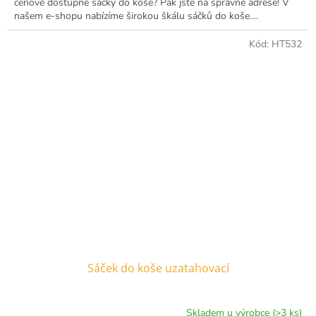
cenově dostupné sáčky do koše? Pak jste na správné adrese! V
našem e-shopu nabízíme širokou škálu sáčků do koše....
Kód:
HT532
Sáček do koše uzatahovací
Skladem u výrobce (>3 ks)