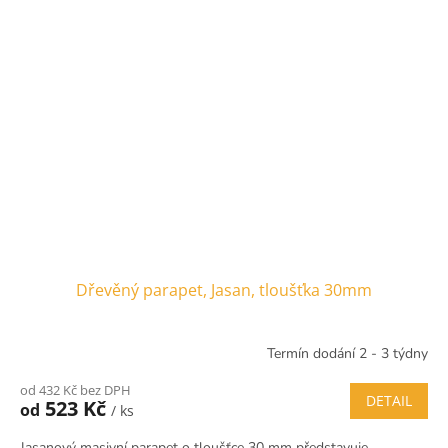
Dřevěný parapet, Jasan, tloušťka 30mm
Termín dodání 2 - 3 týdny
od 432 Kč bez DPH
DETAIL
523 Kč
od
/ ks
Jasanový masivní parapet o tloušťce 30 mm představuje