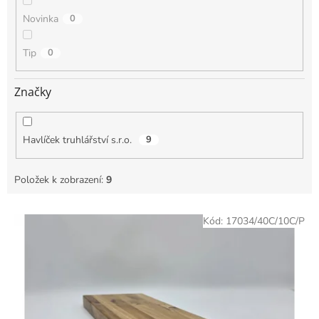
Novinka
0
Tip
0
Značky
Havlíček truhlářství s.r.o.
9
Položek k zobrazení:
9
V
Kód:
17034/40C/10C/P
ý
p
i
s
p
r