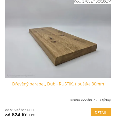
Kód:
17053/40C/10C/P
Dřevěný parapet, Dub - RUSTIK, tloušťka 30mm
Termín dodání 2 - 3 týdny
od 516 Kč bez DPH
DETAIL
624 Kč
od
/ ks