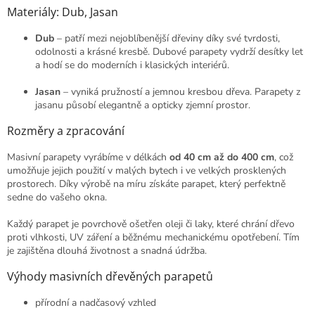
v
Materiály: Dub, Jasan
k
y
Dub
– patří mezi nejoblíbenější dřeviny díky své tvrdosti,
v
odolnosti a krásné kresbě. Dubové parapety vydrží desítky let
ý
a hodí se do moderních i klasických interiérů.
p
i
Jasan
– vyniká pružností a jemnou kresbou dřeva. Parapety z
s
jasanu působí elegantně a opticky zjemní prostor.
u
Rozměry a zpracování
Masivní parapety vyrábíme v délkách
od 40 cm až do 400 cm
, což
umožňuje jejich použití v malých bytech i ve velkých prosklených
prostorech. Díky výrobě na míru získáte parapet, který perfektně
sedne do vašeho okna.
Každý parapet je povrchově ošetřen oleji či laky, které chrání dřevo
proti vlhkosti, UV záření a běžnému mechanickému opotřebení. Tím
je zajištěna dlouhá životnost a snadná údržba.
Výhody masivních dřevěných parapetů
přírodní a nadčasový vzhled