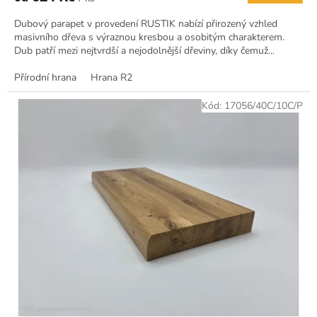
Dubový parapet v provedení RUSTIK nabízí přirozený vzhled
masivního dřeva s výraznou kresbou a osobitým charakterem.
Dub patří mezi nejtvrdší a nejodolnější dřeviny, díky čemuž...
Přírodní hrana
Hrana R2
Kód:
17056/40C/10C/P