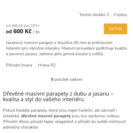
Termín dodání 2 - 3 týdny
od 496 Kč bez DPH
DETAIL
600 Kč
od
/ ks
Jasanový masivní parapet o tloušťce 40 mm je prémiovým
řešením pro náročné interiéry. Masivní provedení podtrhuje kvalitu
a pevnost jasanu, zatímco jeho jemná kresba a světlý...
Přírodní hrana
Hrana R2
9
položek celkem
O
v
l
Dřevěné masivní parapety z dubu a jasanu –
á
kvalita a styl do vašeho interiéru
d
a
Pokud hledáte parapety, které jsou nejen funkční, ale zároveň i
c
estetické,
dřevěné masivní parapety
jsou tou správnou volbou.
í
Přírodní dřevo působí teple, elegantně a přináší do každé místnosti
p
jedinečný charakter.
r