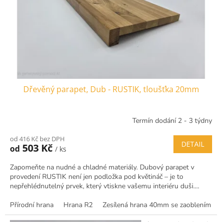
o
d
u
k
t
ů
Dřevěný parapet, Dub - RUSTIK, tloušťka 20mm
Termín dodání 2 - 3 týdny
od 416 Kč bez DPH
DETAIL
503 Kč
od
/ ks
Zapomeňte na nudné a chladné materiály. Dubový parapet v
provedení RUSTIK není jen podložka pod květináč – je to
nepřehlédnutelný prvek, který vtiskne vašemu interiéru duši....
Přírodní hrana
Hrana R2
Zesílená hrana 40mm se zaoblením R5