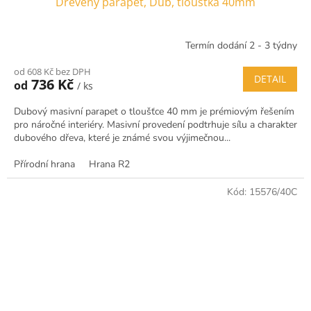
Dřevěný parapet, Dub, tloušťka 40mm
Termín dodání 2 - 3 týdny
od 608 Kč bez DPH
DETAIL
736 Kč
od
/ ks
Dubový masivní parapet o tloušťce 40 mm je prémiovým řešením
pro náročné interiéry. Masivní provedení podtrhuje sílu a charakter
dubového dřeva, které je známé svou výjimečnou...
Přírodní hrana
Hrana R2
Kód:
15576/40C