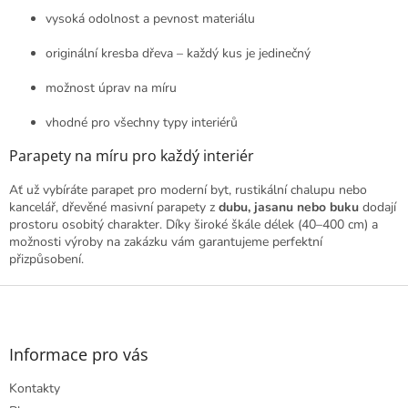
vysoká odolnost a pevnost materiálu
originální kresba dřeva – každý kus je jedinečný
možnost úprav na míru
vhodné pro všechny typy interiérů
Parapety na míru pro každý interiér
Ať už vybíráte parapet pro moderní byt, rustikální chalupu nebo
kancelář, dřevěné masivní parapety z
dubu, jasanu nebo buku
dodají
prostoru osobitý charakter. Díky široké škále délek (40–400 cm) a
možnosti výroby na zakázku vám garantujeme perfektní
přizpůsobení.
Z
á
p
a
Informace pro vás
t
Kontakty
í