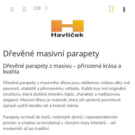
Přejít
NÁKUP
na
CZK
obsah
KOŠÍK
Dřevěné masivní parapety
Dřevěné parapety z masivu – přirozená krása a
kvalita
Dřevěné parapety z masivního dřeva jsou oblíbenou volbou díky své
pevnosti, stabilitě a přirozenému vzhledu. Každý kus má originální
strukturu, která dodává interiéru teplo, charakter a nadčasovou
eleganci. Masivní dřevo je materiál, který při správné povrchové
úpravě vydrží desítky let a krásně stárne.
Parapety se hodí do bytů, rodinných domů i reprezentativních
prostor a snadno se kombinují s různými styly interiérů – od
moderních až po tradiční.