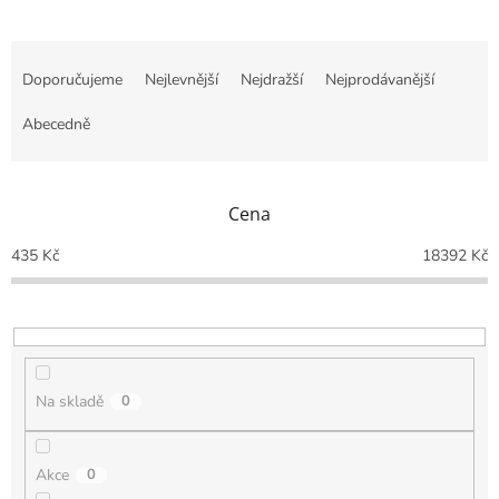
Ř
a
Doporučujeme
Nejlevnější
Nejdražší
Nejprodávanější
z
e
Abecedně
n
í
p
Cena
r
o
435
Kč
18392
Kč
d
u
k
t
ů
Na skladě
0
Akce
0