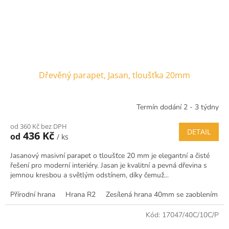
Dřevěný parapet, Jasan, tloušťka 20mm
Termín dodání 2 - 3 týdny
od 360 Kč bez DPH
DETAIL
436 Kč
od
/ ks
Jasanový masivní parapet o tloušťce 20 mm je elegantní a čisté
řešení pro moderní interiéry. Jasan je kvalitní a pevná dřevina s
jemnou kresbou a světlým odstínem, díky čemuž...
Přírodní hrana
Hrana R2
Zesílená hrana 40mm se zaoblením R5
Kód:
17047/40C/10C/P