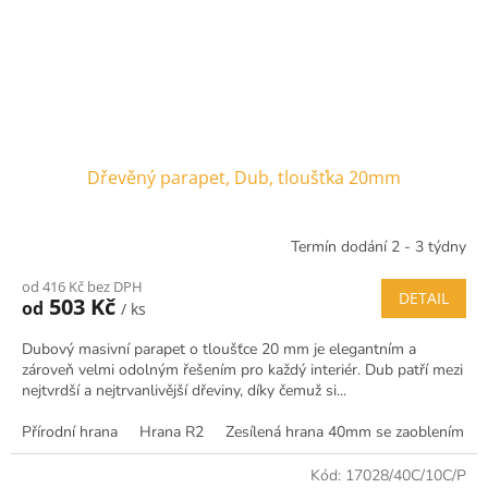
Dřevěný parapet, Dub, tloušťka 20mm
Termín dodání 2 - 3 týdny
od 416 Kč bez DPH
DETAIL
503 Kč
od
/ ks
Dubový masivní parapet o tloušťce 20 mm je elegantním a
zároveň velmi odolným řešením pro každý interiér. Dub patří mezi
nejtvrdší a nejtrvanlivější dřeviny, díky čemuž si...
Přírodní hrana
Hrana R2
Zesílená hrana 40mm se zaoblením R5
Kód:
17028/40C/10C/P