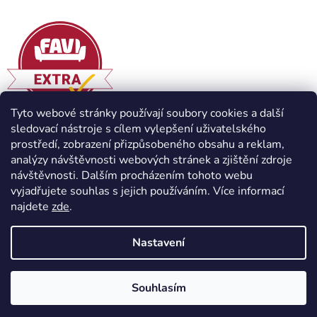
Tyto webové stránky používají soubory cookies a další
sledovací nástroje s cílem vylepšení uživatelského
prostředí, zobrazení přizpůsobeného obsahu a reklam,
analýzy návštěvnosti webových stránek a zjištění zdroje
návštěvnosti. Dalším procházením tohoto webu
vyjadřujete souhlas s jejich používáním. Více informací
najdete
zde
.
Vytvořil Shoptet
Nastavení
Copyright 2026
Havlíček truhlářství s.r.o.
. Všechna práva
Souhlasím
vyhrazena.