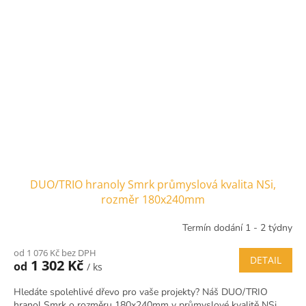
DUO/TRIO hranoly Smrk průmyslová kvalita NSi,
rozměr 180x240mm
Termín dodání 1 - 2 týdny
od 1 076 Kč bez DPH
DETAIL
1 302 Kč
od
/ ks
Hledáte spolehlivé dřevo pro vaše projekty? Náš DUO/TRIO
hranol Smrk o rozměru 180x240mm v průmyslové kvalitě NSi