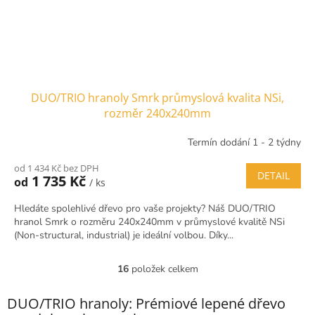
DUO/TRIO hranoly Smrk průmyslová kvalita NSi,
rozměr 240x240mm
Termín dodání 1 - 2 týdny
od 1 434 Kč bez DPH
DETAIL
1 735 Kč
od
/ ks
Hledáte spolehlivé dřevo pro vaše projekty? Náš DUO/TRIO
hranol Smrk o rozměru 240x240mm v průmyslové kvalitě NSi
(Non-structural, industrial) je ideální volbou. Díky...
16
položek celkem
O
v
l
DUO/TRIO hranoly: Prémiové lepené dřevo
á