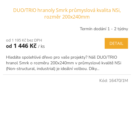
DUO/TRIO hranoly Smrk průmyslová kvalita NSi,
rozměr 200x240mm
Termín dodání 1 - 2 týdny
od 1 195 Kč bez DPH
DETAIL
1 446 Kč
od
/ ks
Hledáte spolehlivé dřevo pro vaše projekty? Náš DUO/TRIO
hranol Smrk o rozměru 200x240mm v průmyslové kvalitě NSi
(Non-structural, industrial) je ideální volbou. Díky...
Kód:
16470/1M