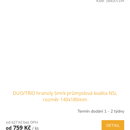
Kód:
16437/1M
DUO/TRIO hranoly Smrk průmyslová kvalita NSi,
rozměr 140x180mm
Termín dodání 1 - 2 týdny
od 627 Kč bez DPH
DETAIL
759 Kč
od
/ ks