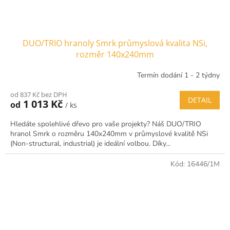
DUO/TRIO hranoly Smrk průmyslová kvalita NSi,
rozměr 140x240mm
Termín dodání 1 - 2 týdny
od 837 Kč bez DPH
DETAIL
1 013 Kč
od
/ ks
Hledáte spolehlivé dřevo pro vaše projekty? Náš DUO/TRIO
hranol Smrk o rozměru 140x240mm v průmyslové kvalitě NSi
(Non-structural, industrial) je ideální volbou. Díky...
Kód:
16446/1M