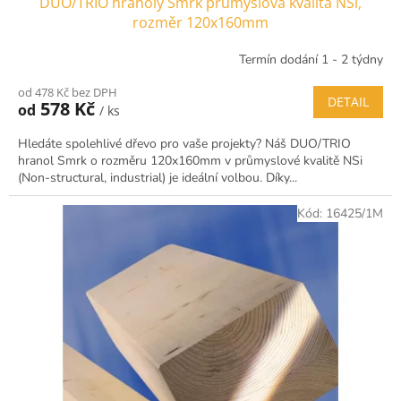
DUO/TRIO hranoly Smrk průmyslová kvalita NSi,
rozměr 120x160mm
Termín dodání 1 - 2 týdny
od 478 Kč bez DPH
DETAIL
578 Kč
od
/ ks
Hledáte spolehlivé dřevo pro vaše projekty? Náš DUO/TRIO
hranol Smrk o rozměru 120x160mm v průmyslové kvalitě NSi
(Non-structural, industrial) je ideální volbou. Díky...
Kód:
16425/1M