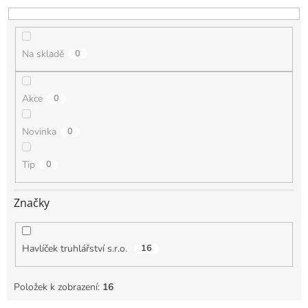
k
t
ů
Na skladě
0
Akce
0
Novinka
0
Tip
0
Značky
Havlíček truhlářství s.r.o.
16
Položek k zobrazení:
16