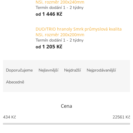
NSi, rozměr 200x240mm
Termín dodání 1 - 2 týdny
1 446 Kč
od
DUO/TRIO hranoly Smrk průmyslová kvalita
NSi, rozměr 200x200mm
Termín dodání 1 - 2 týdny
1 205 Kč
od
Ř
a
Doporučujeme
Nejlevnější
Nejdražší
Nejprodávanější
z
e
Abecedně
n
í
p
Cena
r
o
434
Kč
22561
Kč
d
u