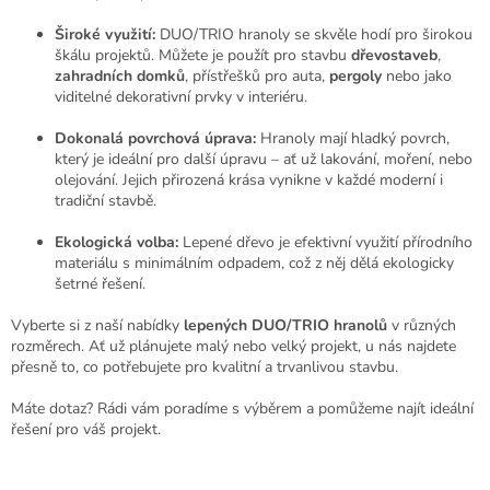
Široké využití:
DUO/TRIO hranoly se skvěle hodí pro širokou
škálu projektů. Můžete je použít pro stavbu
dřevostaveb
,
zahradních domků
, přístřešků pro auta,
pergoly
nebo jako
viditelné dekorativní prvky v interiéru.
Dokonalá povrchová úprava:
Hranoly mají hladký povrch,
který je ideální pro další úpravu – ať už lakování, moření, nebo
olejování. Jejich přirozená krása vynikne v každé moderní i
tradiční stavbě.
Ekologická volba:
Lepené dřevo je efektivní využití přírodního
materiálu s minimálním odpadem, což z něj dělá ekologicky
šetrné řešení.
Vyberte si z naší nabídky
lepených DUO/TRIO hranolů
v různých
rozměrech. Ať už plánujete malý nebo velký projekt, u nás najdete
přesně to, co potřebujete pro kvalitní a trvanlivou stavbu.
Máte dotaz? Rádi vám poradíme s výběrem a pomůžeme najít ideální
řešení pro váš projekt.