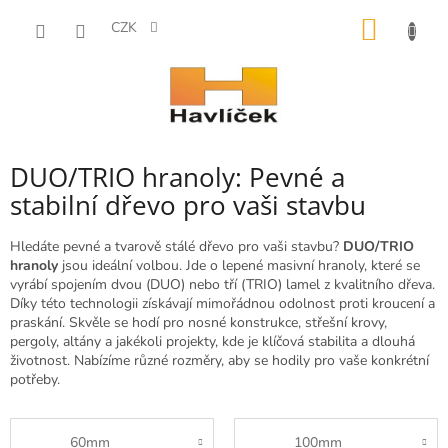
Přejít
NÁKUP
na
CZK
obsah
KOŠÍK
DUO/TRIO hranoly: Pevné a
stabilní dřevo pro vaši stavbu
Hledáte pevné a tvarově stálé dřevo pro vaši stavbu?
DUO/TRIO
hranoly
jsou ideální volbou. Jde o lepené masivní hranoly, které se
vyrábí spojením dvou (DUO) nebo tří (TRIO) lamel z kvalitního dřeva.
Díky této technologii získávají mimořádnou odolnost proti kroucení a
praskání. Skvěle se hodí pro nosné konstrukce, střešní krovy,
pergoly, altány a jakékoli projekty, kde je klíčová stabilita a dlouhá
životnost. Nabízíme různé rozměry, aby se hodily pro vaše konkrétní
potřeby.
60mm
100mm