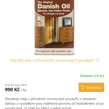
s
u
p
k
r
t
o
ů
d
u
k
t
ů
Dánský olej z přírodních stromových pryskyřic 1l
Skladem (>5 ks)
Průměrné
hodnocení
818 Kč bez DPH
produktu
Do košíku
990 Kč
/ ks
je
4,5
Obsahuje oleje z přírodních stromových pryskyřic s obsahem
z
laktózy a výsledkem jsou nádherné povrchy od hedvábného až po
5
vysoký lesk. 1l stačí na 24m2 v jedné vrstvě
hvězdiček.