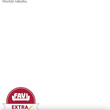
Montáž nábytku
i
s
u