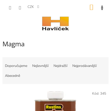
Přejít
NÁKUP
na
CZK
obsah
KOŠÍK
Magma
Ř
a
Doporučujeme
Nejlevnější
Nejdražší
Nejprodávanější
z
e
Abecedně
n
í
V
p
Kód:
345
ý
r
p
o
i
d