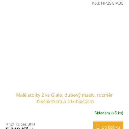
Kód:
HP2SGIA05
Malé stolky 2 ks Gialo, dubový masiv, rozměr
35x45x45cm a 33x35x40cm
Skladem (>5 ks)
Průměrné
hodnocení
4 421 Kč bez DPH
produktu
Do košíku