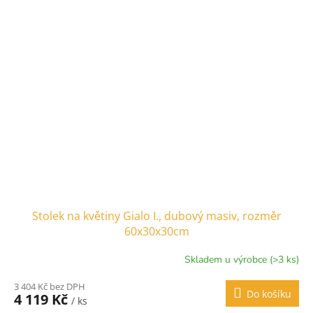
Stolek na květiny Gialo I., dubový masiv, rozměr
60x30x30cm
Skladem u výrobce (>3 ks)
3 404 Kč bez DPH
Do košíku
4 119 Kč
/ ks