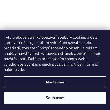
Dubová komoda vysoká Gialo, dubová, rozměr
Tyto webové stránky používají soubory cookies a další
79x30x30cm
sledovací nástroje s cílem vylepšení uživatelského
prostředí, zobrazení přizpůsobeného obsahu a reklam,
Termín dodání 4 - 6 týdnů
Průměrné
analýzy návštěvnosti webových stránek a zjištění zdroje
hodnocení
návštěvnosti. Dalším procházením tohoto webu
7 602 Kč bez DPH
produktu
Do košíku
9 199 Kč
/ ks
vyjadřujete souhlas s jejich používáním. Více informací
je
5,0
najdete
zde
.
Volné místo v jídelně, chodbě či obývacím pokoji? Praktickou
z
dubovou komodu Gialo se stylovým minimalistickým designem
5
Nastavení
oceníte pro odložení drobných věcí v domácnosti. Zároveň...
hvězdiček.
Kód:
6391
Vyrobeno v ČR
Souhlasím
Doprava zdarma