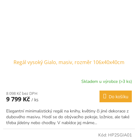
Regál vysoký Gialo, masiv, rozměr 106x40x40cm
Skladem u výrobce (>3 ks)
8 098 Kč bez DPH
Do košíku
9 799 Kč
/ ks
Elegantní minimalistický regál na knihy, květiny či jiné dekorace z
dubového masivu. Hodí se do obývacího pokoje, ložnice, ale také
třeba jídelny nebo chodby. V nabídce jej máme...
Kód:
HP2SGIA01