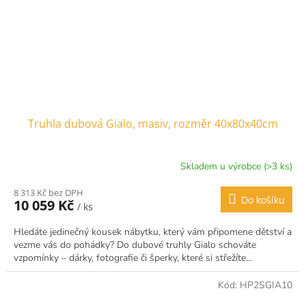
Truhla dubová Gialo, masiv, rozměr 40x80x40cm
Skladem u výrobce (>3 ks)
8 313 Kč bez DPH
Do košíku
10 059 Kč
/ ks
Hledáte jedinečný kousek nábytku, který vám připomene dětství a
vezme vás do pohádky? Do dubové truhly Gialo schováte
vzpomínky – dárky, fotografie či šperky, které si střežíte...
Kód:
HP2SGIA10