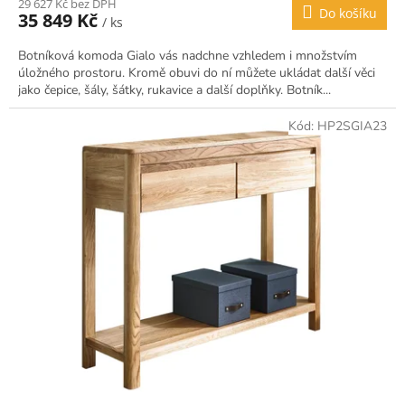
29 627 Kč bez DPH
Do košíku
35 849 Kč
/ ks
Botníková komoda Gialo vás nadchne vzhledem i množstvím
úložného prostoru. Kromě obuvi do ní můžete ukládat další věci
jako čepice, šály, šátky, rukavice a další doplňky. Botník...
Kód:
HP2SGIA23