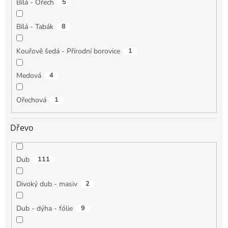
Bílá - Ořech
5
Bílá - Tabák
8
Kouřově šedá - Přírodní borovice
1
Medová
4
Ořechová
1
Dřevo
Dub
111
Divoký dub - masiv
2
Dub - dýha - fólie
9