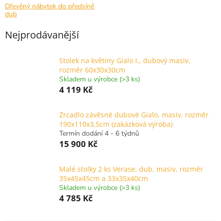
Dřevěný nábytek do předsíně
dub
Nejprodávanější
Stolek na květiny Gialo I., dubový masiv,
rozměr 60x30x30cm
Skladem u výrobce (>3 ks)
4 119 Kč
Zrcadlo závěsné dubové Gialo, masiv, rozměr
190x110x3,5cm (zakázková výroba)
Termín dodání 4 - 6 týdnů
15 900 Kč
Malé stolky 2 ks Verase, dub, masiv, rozměr
35x45x45cm a 33x35x40cm
Skladem u výrobce (>3 ks)
4 785 Kč