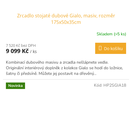
Zrcadlo stojaté dubové Gialo, masiv, rozměr
175x50x35cm
Skladem (>5 ks)
Průměrné
hodnocení
7 520 Kč bez DPH
produktu
Do košíku
9 099 Kč
/ ks
je
5,0
Kombinací dubového masivu a zrcadla nešlápnete vedle.
z
Originální interiérový doplněk z kolekce Gialo se hodí do ložnice,
5
šatny či předsíně. Můžete jej postavit na dřevěný...
hvězdiček.
Kód:
HP2SGIA18
Novinka