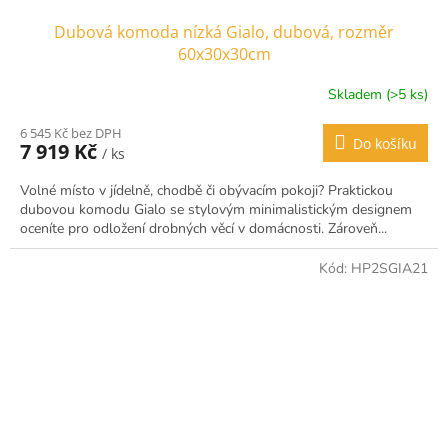
Dubová komoda nízká Gialo, dubová, rozměr
60x30x30cm
Skladem (>5 ks)
Průměrné
hodnocení
6 545 Kč bez DPH
produktu
Do košíku
7 919 Kč
/ ks
je
4,5
Volné místo v jídelně, chodbě či obývacím pokoji? Praktickou
z
dubovou komodu Gialo se stylovým minimalistickým designem
5
oceníte pro odložení drobných věcí v domácnosti. Zároveň...
hvězdiček.
Kód:
HP2SGIA21