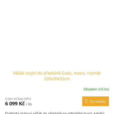
Věšák stojící do předsíně Gialo, masiv, rozměr
200x30x32cm
Skladem (>5 ks)
5 041 Kč bez DPH
Do košíku
6 099 Kč
/ ks
Praktický dubový věšák do předsíně na odkládání bund, kabátů,