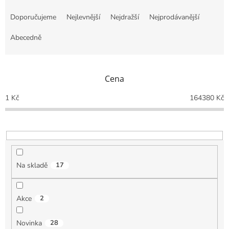
Ř
a
Doporučujeme
Nejlevnější
Nejdražší
Nejprodávanější
z
e
Abecedně
n
í
p
Cena
r
o
1
Kč
164380
Kč
d
u
k
t
ů
Na skladě
17
Akce
2
Novinka
28