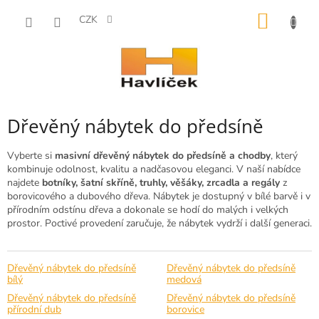
Přejít
NÁKUP
na
CZK
obsah
KOŠÍK
Dřevěný nábytek do předsíně
Vyberte si
masivní dřevěný nábytek do předsíně a chodby
, který
kombinuje odolnost, kvalitu a nadčasovou eleganci. V naší nabídce
najdete
botníky, šatní skříně, truhly, věšáky, zrcadla a regály
z
borovicového a dubového dřeva. Nábytek je dostupný v bílé barvě i v
přírodním odstínu dřeva a dokonale se hodí do malých i velkých
prostor. Poctivé provedení zaručuje, že nábytek vydrží i další generaci.
Dřevěný nábytek do předsíně
Dřevěný nábytek do předsíně
bílý
medová
Dřevěný nábytek do předsíně
Dřevěný nábytek do předsíně
přírodní dub
borovice