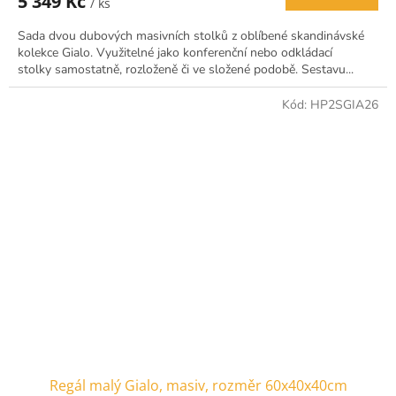
5 349 Kč
/ ks
je
4,8
Sada dvou dubových masivních stolků z oblíbené skandinávské
z
kolekce Gialo. Využitelné jako konferenční nebo odkládací
5
stolky samostatně, rozloženě či ve složené podobě. Sestavu...
hvězdiček.
Kód:
HP2SGIA26
Regál malý Gialo, masiv, rozměr 60x40x40cm