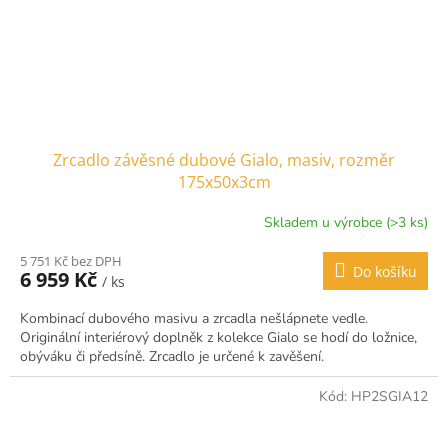
Zrcadlo závěsné dubové Gialo, masiv, rozměr
175x50x3cm
Skladem u výrobce (>3 ks)
5 751 Kč bez DPH
Do košíku
6 959 Kč
/ ks
Kombinací dubového masivu a zrcadla nešlápnete vedle.
Originální interiérový doplněk z kolekce Gialo se hodí do ložnice,
obýváku či předsíně. Zrcadlo je určené k zavěšení.
Kód:
HP2SGIA12