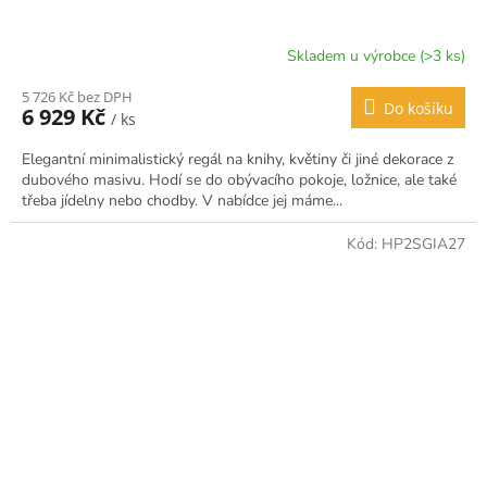
Skladem u výrobce (>3 ks)
5 726 Kč bez DPH
Do košíku
6 929 Kč
/ ks
Elegantní minimalistický regál na knihy, květiny či jiné dekorace z
dubového masivu. Hodí se do obývacího pokoje, ložnice, ale také
třeba jídelny nebo chodby. V nabídce jej máme...
Kód:
HP2SGIA27