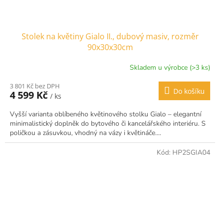
Stolek na květiny Gialo II., dubový masiv, rozměr
90x30x30cm
Skladem u výrobce (>3 ks)
3 801 Kč bez DPH
Do košíku
4 599 Kč
/ ks
Vyšší varianta oblíbeného květinového stolku Gialo – elegantní
minimalistický doplněk do bytového či kancelářského interiéru. S
poličkou a zásuvkou, vhodný na vázy i květináče....
Kód:
HP2SGIA04