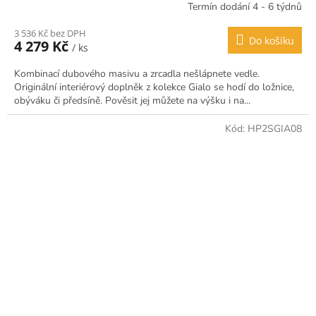
Termín dodání 4 - 6 týdnů
Průměrné
hodnocení
3 536 Kč bez DPH
produktu
Do košíku
4 279 Kč
/ ks
je
4,3
Kombinací dubového masivu a zrcadla nešlápnete vedle.
z
Originální interiérový doplněk z kolekce Gialo se hodí do ložnice,
5
obýváku či předsíně. Pověsit jej můžete na výšku i na...
hvězdiček.
Kód:
HP2SGIA08