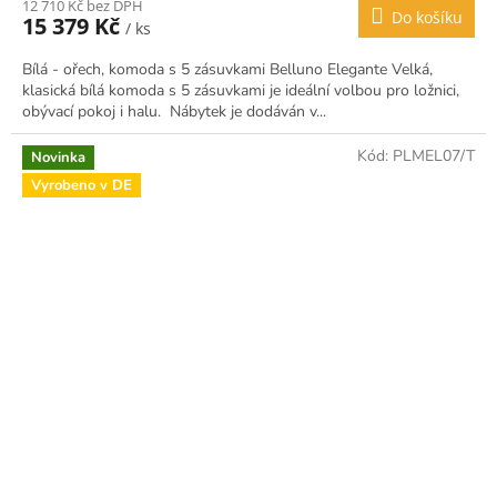
12 710 Kč bez DPH
Do košíku
15 379 Kč
/ ks
Bílá - ořech, komoda s 5 zásuvkami Belluno Elegante Velká,
klasická bílá komoda s 5 zásuvkami je ideální volbou pro ložnici,
obývací pokoj i halu. Nábytek je dodáván v...
Kód:
PLMEL07/T
Novinka
Vyrobeno v DE