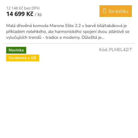
12 148 Kč bez DPH
Do košíku
14 699 Kč
/ ks
Malá dřevěná komoda Marone Elite 2.2 v barvě bílá/tabáková je
příkladem nelehkého, ale harmonického spojení dvou zdánlivě se
vylučujících trendů - tradice a moderny. Důležitá je...
Kód:
PLMEL42/T
Novinka
Vyrobeno v DE