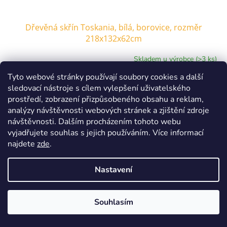
Dřevěná skřín Toskania, bílá, borovice, rozměr
218x132x62cm
Skladem u výrobce (>3 ks)
Tyto webové stránky používají soubory cookies a další
26 941 Kč bez DPH
Do košíku
32 599 Kč
sledovací nástroje s cílem vylepšení uživatelského
/ ks
prostředí, zobrazení přizpůsobeného obsahu a reklam,
Bílá skříň Toskania 2D z borového dřeva Bílá dvoudveřová skříň je
analýzy návštěvnosti webových stránek a zjištění zdroje
produkt, který byl vytvořen pro lidi, kteří potřebují malou, ale
návštěvnosti. Dalším procházením tohoto webu
kompaktní skříň. Jedná se o šatnu v...
vyjadřujete souhlas s jejich používáním. Více informací
najdete
zde
.
Kód:
HPPL2016
Vyrobeno v PL
Doprava zdarma
Nastavení
Souhlasím