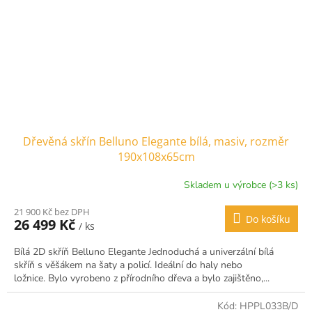
Dřevěná skřín Belluno Elegante bílá, masiv, rozměr
190x108x65cm
Skladem u výrobce (>3 ks)
21 900 Kč bez DPH
Do košíku
26 499 Kč
/ ks
Bílá 2D skříň Belluno Elegante Jednoduchá a univerzální bílá
skříň s věšákem na šaty a policí. Ideální do haly nebo
ložnice. Bylo vyrobeno z přírodního dřeva a bylo zajištěno,...
Kód:
HPPL033B/D