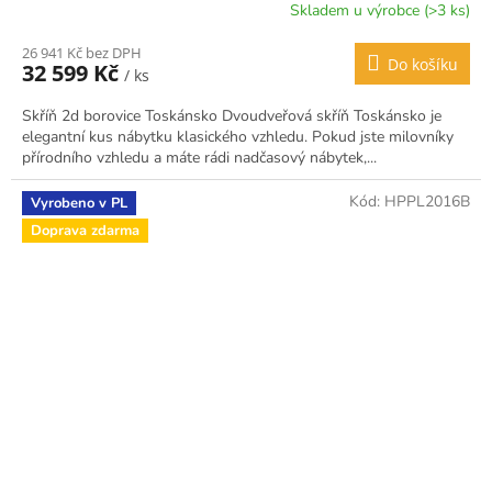
Skladem u výrobce (>3 ks)
26 941 Kč bez DPH
Do košíku
32 599 Kč
/ ks
Skříň 2d borovice Toskánsko Dvoudveřová skříň Toskánsko je
elegantní kus nábytku klasického vzhledu. Pokud jste milovníky
přírodního vzhledu a máte rádi nadčasový nábytek,...
Kód:
HPPL2016B
Vyrobeno v PL
Doprava zdarma