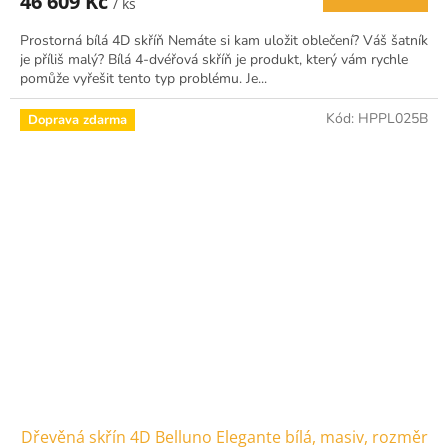
46 609 Kč
/ ks
Prostorná bílá 4D skříň Nemáte si kam uložit oblečení? Váš šatník
je příliš malý? Bílá 4-dvéřová skříň je produkt, který vám rychle
pomůže vyřešit tento typ problému. Je...
Kód:
HPPL025B
Doprava zdarma
Dřevěná skřín 4D Belluno Elegante bílá, masiv, rozměr