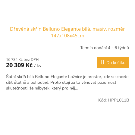
Dřevěná skřín Belluno Elegante bílá, masiv, rozměr
147x108x45cm
Termín dodání 4 - 6 týdnů
16 784 Kč bez DPH
Do košíku
20 309 Kč
/ ks
Šatní skříň bílá Belluno Elegante Ložnice je prostor, kde se chcete
cítit útulně a pohodlně. Proto stojí za to věnovat pozornost
skutečnosti, že nábytek, který pro něj...
Kód:
HPPL011B