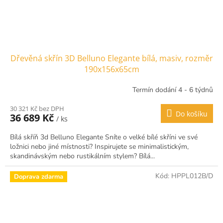
Dřevěná skřín 3D Belluno Elegante bílá, masiv, rozměr
190x156x65cm
Termín dodání 4 - 6 týdnů
30 321 Kč bez DPH
Do košíku
36 689 Kč
/ ks
Bílá skříň 3d Belluno Elegante Sníte o velké bílé skříni ve své
ložnici nebo jiné místnosti? Inspirujete se minimalistickým,
skandinávským nebo rustikálním stylem? Bílá...
Kód:
HPPL012B/D
Doprava zdarma