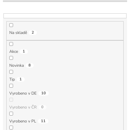
u
k
t
ů
Na skladě
2
Akce
1
Novinka
8
Tip
1
Vyrobeno v DE
10
Vyrobeno v ČR
0
Vyrobeno v PL
11