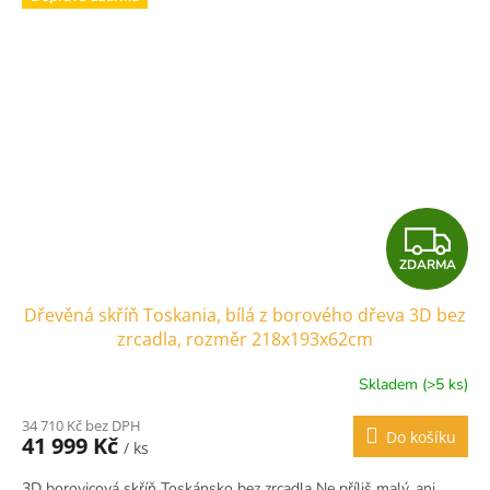
Z
ZDARMA
D
Dřevěná skříň Toskania, bílá z borového dřeva 3D bez
A
zrcadla, rozměr 218x193x62cm
R
Skladem (>5 ks)
M
34 710 Kč bez DPH
Do košíku
41 999 Kč
/ ks
A
3D borovicová skříň Toskánsko bez zrcadla Ne příliš malý, ani