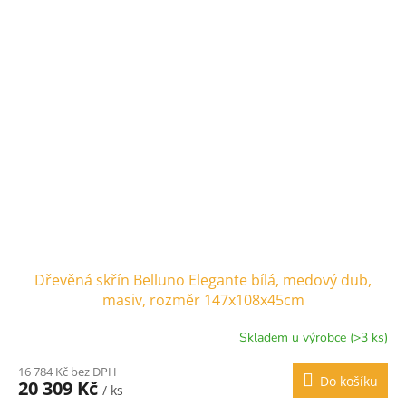
Dřevěná skřín Belluno Elegante bílá, medový dub,
masiv, rozměr 147x108x45cm
Skladem u výrobce (>3 ks)
16 784 Kč bez DPH
Do košíku
20 309 Kč
/ ks