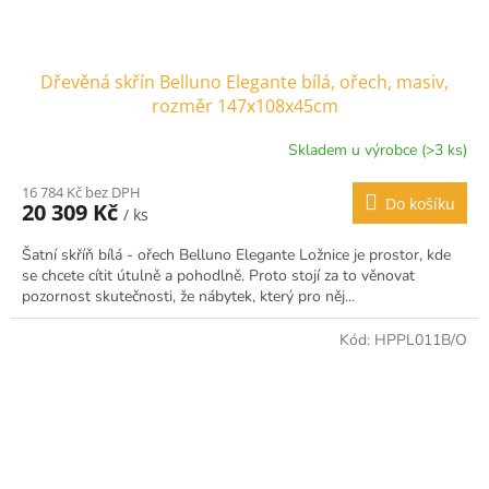
Dřevěná skřín Belluno Elegante bílá, ořech, masiv,
rozměr 147x108x45cm
Skladem u výrobce (>3 ks)
16 784 Kč bez DPH
Do košíku
20 309 Kč
/ ks
Šatní skříň bílá - ořech Belluno Elegante Ložnice je prostor, kde
se chcete cítit útulně a pohodlně. Proto stojí za to věnovat
pozornost skutečnosti, že nábytek, který pro něj...
Kód:
HPPL011B/O