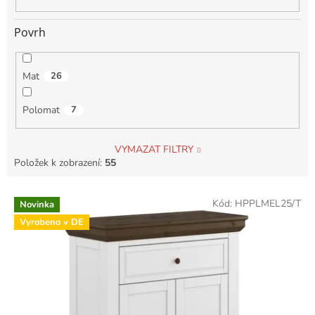
Povrh
Mat
26
Polomat
7
VYMAZAT FILTRY
Položek k zobrazení:
55
V
Kód:
HPPLMEL25/T
Novinka
ý
Vyrobeno v DE
p
i
s
p
r
o