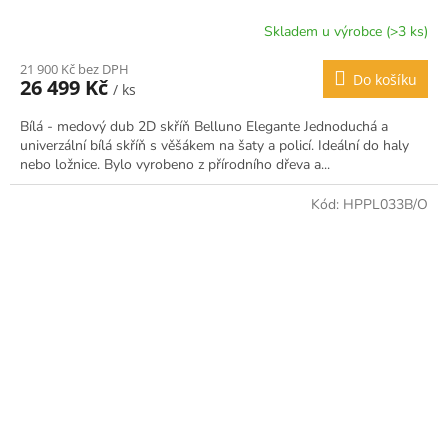
Skladem u výrobce (>3 ks)
21 900 Kč bez DPH
Do košíku
26 499 Kč
/ ks
Bílá - medový dub 2D skříň Belluno Elegante Jednoduchá a
univerzální bílá skříň s věšákem na šaty a policí. Ideální do haly
nebo ložnice. Bylo vyrobeno z přírodního dřeva a...
Kód:
HPPL033B/O