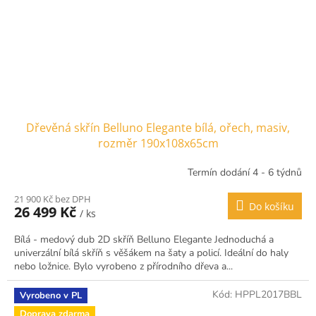
Dřevěná skřín Belluno Elegante bílá, ořech, masiv,
rozměr 190x108x65cm
Termín dodání 4 - 6 týdnů
21 900 Kč bez DPH
Do košíku
26 499 Kč
/ ks
Bílá - medový dub 2D skříň Belluno Elegante Jednoduchá a
univerzální bílá skříň s věšákem na šaty a policí. Ideální do haly
nebo ložnice. Bylo vyrobeno z přírodního dřeva a...
Kód:
HPPL2017BBL
Vyrobeno v PL
Doprava zdarma