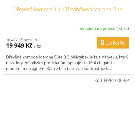
Dřevěná komoda 3.3 bílá/tabáková Marone Elite
Skladem u výrobce (>3 ks)
16 487 Kč bez DPH
Do košíku
19 949 Kč
/ ks
Dřevěná komoda Marone Elite 3.3 bílá/tabák je kus nábytku, který
navzdory zdánlivým protikladům spojuje tradiční eleganci s
moderním designem. Rám z bílé borovice kontrastuje s...
Kód:
HPPL005B/P