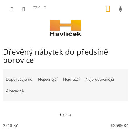
Přejít
NÁKUP
na
CZK
obsah
KOŠÍK
Dřevěný nábytek do předsíně
borovice
Ř
a
Doporučujeme
Nejlevnější
Nejdražší
Nejprodávanější
z
e
Abecedně
n
í
p
Cena
r
o
2219
Kč
53599
Kč
d