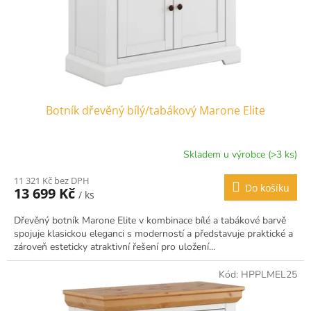
d
u
k
t
ů
Botník dřevěný bílý/tabákový Marone Elite
Skladem u výrobce (>3 ks)
11 321 Kč bez DPH
Do košíku
13 699 Kč
/ ks
Dřevěný botník Marone Elite v kombinace bílé a tabákové barvě
spojuje klasickou eleganci s moderností a představuje praktické a
zároveň esteticky atraktivní řešení pro uložení...
Kód:
HPPLMEL25