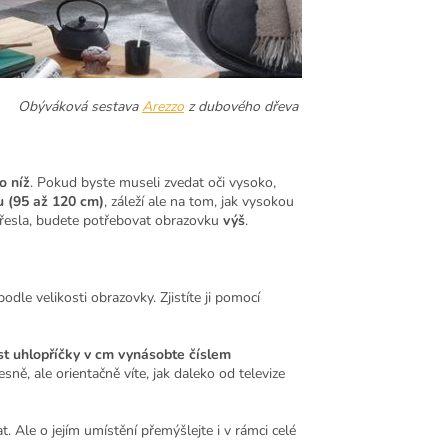
Obýváková sestava
Arezzo
z dubového dřeva
o níž
. Pokud byste museli zvedat oči vysoko,
 (95 až 120 cm)
, záleží ale na tom, jak vysokou
křesla, budete potřebovat obrazovku
výš
.
 podle velikosti obrazovky. Zjistíte ji pomocí
st uhlopříčky v cm vynásobte číslem
ně, ale orientačně víte, jak daleko od televize
. Ale o jejím umístění přemýšlejte i v rámci celé