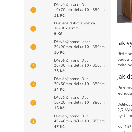
Dřevěný hranol Dub
10x70mm, délka 10 - 350cm
31 Kč
Dřevěná dubová kostka
30x30x30mm
6 Kč
Jak v
Dřevěný hranol Jasan
20x90mm, délka 10 - 350cm
36 Kč
Řiďte s
budou b
Dřevěný hranol Dub
máte po
20x30mm, délka 10 - 350cm
23 Kč
Jak d
Dřevěný hranol Dub
20x50mm, délka 10 - 350cm
Pozorov
34 Kč
jednodu
Dřevěný hranol Dub
10x20mm, délka 10 - 350cm
Velikos
15 Kč
2,5.
Výsl
byste m
Dřevěný hranol Dub
40x40mm, délka 10 - 350cm
47 Kč
Nyní už 