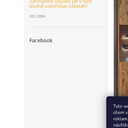
Zařizujeme obývák: Jak v něm
útulně uspořádat nábytek?
10.1.2024
Facebook
Tyto we
cílem v
reklam,
návštěv