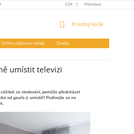
Í PODMÍNKY
DOPRAVA A PLATBA
CZK
Přihlášení
PODMÍNKY OCHRANY OS
NÁKUPNÍ
Prázdný košík
KOŠÍK
Online půjčovna nářadí
Značky
ě umístit televizi
m zážitek ze sledování, pomůže předcházet
ko od gauče ji umístit? Podívejte se na
at.