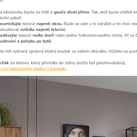
ti:
a obrazovku byste se měli
z gauče dívat přímo
. Tak, aniž byste otáčeli 
 krční páteří.
eumisťujte
televizi
naproti oknu.
Bude se vám v ní odrážet a nic moc ne
působovat
svítidla naproti televizi
.
edávejte
televizi
vedle dveří
nebo jiného frekventovaného místa. Ať se
ledování a pohybu po bytě
.
te mít vybraný správný klidný koutek ve vašem obýváku, můžete se pus
ržák
na televizi, který přivrtáte do stěny (může být polohovatelný),
yužití
televizního stolku
či
komody
.