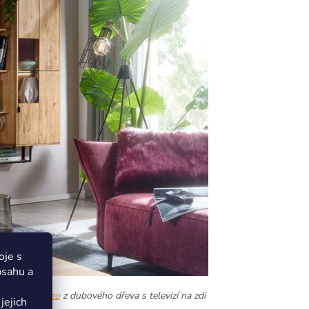
oje s
bsahu a
sestava
Arezzo
z dubového dřeva s televizí na zdi
jejich