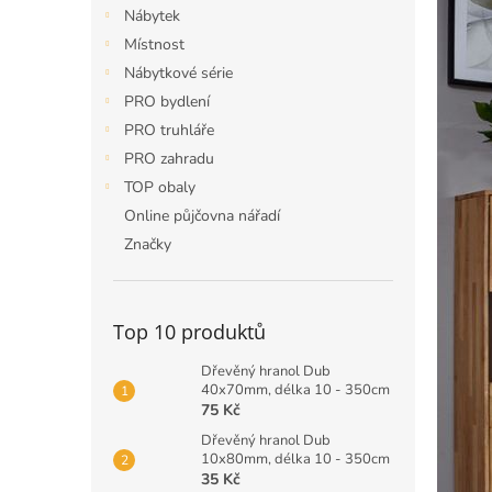
n
Nábytek
e
Místnost
l
Nábytkové série
PRO bydlení
PRO truhláře
PRO zahradu
TOP obaly
Online půjčovna nářadí
Značky
Top 10 produktů
Dřevěný hranol Dub
40x70mm, délka 10 - 350cm
75 Kč
Dřevěný hranol Dub
10x80mm, délka 10 - 350cm
35 Kč