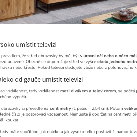
ysoko umístit televizi
e pravidlem, že střed obrazovky by měl být
v úrovni očí nebo o něco mál
rzo unavené. Obecně se doporučuje střed ve výšce
okolo jednoho metru
hovku nebo křeslo. Pokud televizi sledujete vleže nebo z polohovacího 
aleko od gauče umístit televizi
ací vzdálenost, tedy vzdálenost
mezi divákem a televizorem
, se počítá
chého výpočtu:
t obrazovky si převeďte
na centimetry
(1 palec = 2,54 cm). Potom
veliko
edné číslo je pozorovací vzdálenost. Nemusíte ji dodržet na centimetr přes
ěli koukat.
tedy máte spočítáno, jak daleko a jak vysoko telku postavit či namontovat