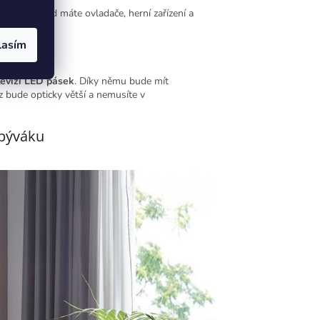
na zeď. Pořád máte ovladače, herní zařízení a
y uklizený
.
lasím
levizi LED pásek
. Díky němu bude mít
z bude opticky větší a nemusíte v
 obýváku