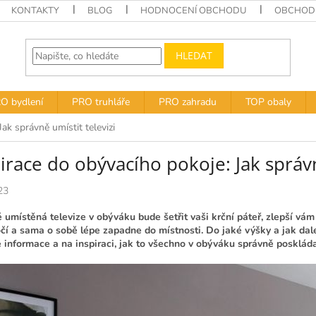
KONTAKTY
BLOG
HODNOCENÍ OBCHODU
OBCHODN
HLEDAT
O bydlení
PRO truhláře
PRO zahradu
TOP obaly
ak správně umístit televizi
irace do obývacího pokoje: Jak správn
23
 umístěná televize v obýváku bude šetřit vaši krční páteř, zlepší vá
čí a sama o sobě lépe zapadne do místnosti. Do jaké výšky a jak dale
é informace a na inspiraci, jak to všechno v obýváku správně posklád