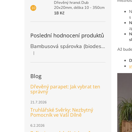
místnos
Dřevěný hranol Dub
20x20mm, délka 10 - 350cm
N
18 Kč
s
N
z
N
Poslední hodnocení produktů
s
Bambusová spárovka (biodeska) 20mm, rozměr 2440 x 1220mm
Až bude
|
Hodnocení produktu je 5 z 5 hvězdiček.
D
v
Blog
Dřevěný parapet: Jak vybrat ten
správný
21.7.2026
Truhlářské Svěrky: Nezbytný
Pomocník ve Vaší Dílně
6.2.2026