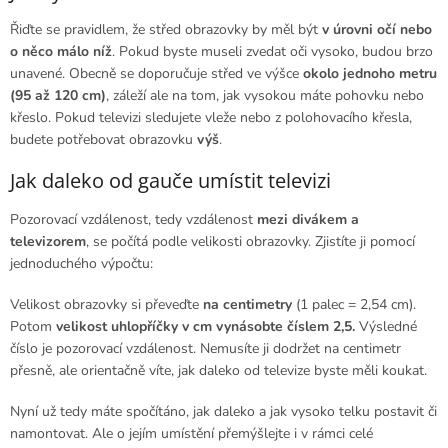
Řiďte se pravidlem, že střed obrazovky by měl být
v úrovni očí nebo
o něco málo níž
. Pokud byste museli zvedat oči vysoko, budou brzo
unavené. Obecně se doporučuje střed ve výšce
okolo jednoho metru
(95 až 120 cm)
, záleží ale na tom, jak vysokou máte pohovku nebo
křeslo. Pokud televizi sledujete vleže nebo z polohovacího křesla,
budete potřebovat obrazovku
výš
.
Jak daleko od gauče umístit televizi
Pozorovací vzdálenost, tedy vzdálenost
mezi divákem a
televizorem
, se počítá podle velikosti obrazovky. Zjistíte ji pomocí
jednoduchého výpočtu:
Velikost obrazovky si převeďte
na centimetry
(1 palec = 2,54 cm).
Potom
velikost uhlopříčky v cm vynásobte číslem 2,5.
Výsledné
číslo je pozorovací vzdálenost. Nemusíte ji dodržet na centimetr
přesně, ale orientačně víte, jak daleko od televize byste měli koukat.
Nyní už tedy máte spočítáno, jak daleko a jak vysoko telku postavit či
namontovat. Ale o jejím umístění přemýšlejte i v rámci celé