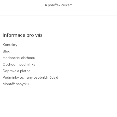
4
položek celkem
O
v
l
Z
á
á
d
p
a
a
Informace pro vás
c
t
í
Kontakty
í
p
r
Blog
v
Hodnocení obchodu
k
Obchodní podmínky
y
Doprava a platba
v
ý
Podmínky ochrany osobních údajů
p
Montáž nábytku
i
s
u