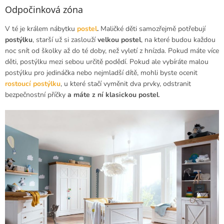
Odpočinková zóna
V té je králem nábytku
postel
.
Maličké děti samozřejmě potřebují
postýlku
, starší už si zaslouží
velkou postel
, na které budou každou
noc snít od školky až do té doby, než vyletí z hnízda. Pokud máte více
děti, postýlku mezi sebou určitě podědí. Pokud ale vybíráte malou
postýlku pro jedináčka nebo nejmladší dítě, mohli byste ocenit
rostoucí postýlku
, u které stačí vyměnit dva prvky, odstranit
bezpečnostní příčky
a máte z ní klasickou postel
.