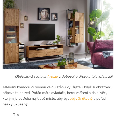
Obýváková sestava
Arezzo
z dubového dřeva s televizí na zdi
Televizní komodu či rovnou celou stěnu využijete, i když si obrazovku
připevníte na zeď. Pořád máte ovladače, herní zařízení a další věci,
kterým je potřeba najít své místo, aby byl
obývák
útulný
a pořád
hezky uklizený
.
Tip