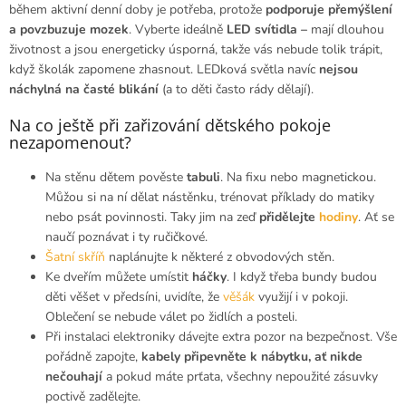
během aktivní denní doby je potřeba, protože
podporuje přemýšlení
a povzbuzuje mozek
. Vyberte ideálně
LED svítidla –
mají dlouhou
životnost a jsou energeticky úsporná, takže vás nebude tolik trápit,
když školák zapomene zhasnout. LEDková světla navíc
nejsou
náchylná na časté blikání
(a to děti často rády dělají).
Na co ještě při zařizování dětského pokoje
nezapomenout?
Na stěnu dětem pověste
tabuli
. Na fixu nebo magnetickou.
Můžou si na ní dělat nástěnku, trénovat příklady do matiky
nebo psát povinnosti. Taky jim na zeď
přidělejte
hodiny
. Ať se
naučí poznávat i ty ručičkové.
Šatní skříň
naplánujte k některé z obvodových stěn.
Ke dveřím můžete umístit
háčky
. I když třeba bundy budou
děti věšet v předsíni, uvidíte, že
věšák
využijí i v pokoji.
Oblečení se nebude válet po židlích a posteli.
Při instalaci elektroniky dávejte extra pozor na bezpečnost. Vše
pořádně zapojte,
kabely připevněte k nábytku, ať nikde
nečouhají
a pokud máte prťata, všechny nepoužité zásuvky
poctivě zadělejte.