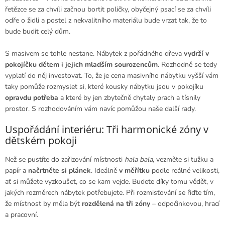
řetězce se za chvíli začnou bortit poličky, obyčejný psací se za chvíli
odře o židli a postel z nekvalitního materiálu bude vrzat tak, že to
bude budit celý dům.
S masivem se tohle nestane. Nábytek z pořádného dřeva
vydrží v
pokojíčku dětem i jejich mladším sourozencům
. Rozhodně se tedy
vyplatí do něj investovat. To, že je cena masivního nábytku vyšší vám
taky pomůže rozmyslet si, které kousky nábytku jsou v pokojíku
opravdu potřeba
a které by jen zbytečně chytaly prach a tísnily
prostor. S rozhodováním vám navíc pomůžou naše další rady.
Uspořádání interiéru: Tři harmonické zóny v
dětském pokoji
Než se pustíte do zařizování místnosti
hala bala
, vezměte si tužku a
papír a
načrtněte si plánek
. Ideálně
v měřítku
podle reálné velikosti,
ať si můžete vyzkoušet, co se kam vejde. Budete díky tomu vědět, v
jakých rozměrech nábytek potřebujete. Při rozmisťování se řiďte tím,
že místnost by měla být
rozdělená na tři zóny
– odpočinkovou, hrací
a pracovní.