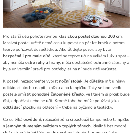
Pro starší děti pořiďte rovnou
klasickou postel dlouhou 200 cm
.
Masivní postel určitě nemá cenu kupovat na pár let kratší a potom
teprve pořizovat dospěláckou. Akorát dejte pozor, aby byla
bezpečná i pro malé dítě
, které se teprve učí na velkém lůžku spát –
aby neměla
ostré rohy a hrany
, měla dostatečné ochranné zábrany a
byla univerzální právě pro potřeby, až na ní bude dítě vyrůstat.
K posteli nezapomeňte vybrat
noční stolek
. Je důležité mít u hlavy
odkládací plochu na pití, knížku a na lampičku. Taky se hodí vedle
postele umístit
pohodlné čalouněné křeslo
, ve kterém si prcek bude
číst, odpočívat nebo se učit. Kromě toho ho může používat jako
odkládací plochu
na oblečení – třeba na pyžamo a tepláčky.
Co se týká
osvětlení
, relaxační zóna si zaslouží lampu nebo lampičku
s jemným tlumeným světlem v teplých tónech
, ideálně bez modré
složky, která brání tělu produkovat melatonin, hormon spánku.