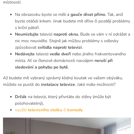
místnosti:
Na obrazovku byste se měli
z gauče dívat přímo
. Tak, aniž
byste otáčeli krkem. Jinak budete mít dříve či později problémy
s krční páteří.
Neumisťujte
televizi
naproti oknu.
Bude se vám v ní odrážet a
nic moc neuvidíte. Stejně jak můžou problémy s odlesky
způsobovat
svítidla naproti televizi
.
Nedávejte
televizi
vedle dveří
nebo jiného frekventovaného
místa. Ať se členové domácnosti navzájem
neruší při
sledování a pohybu po bytě
.
Až budete mít vybraný správný klidný koutek ve vašem obýváku,
můžete se pustit do
instalace televize
. Jaké máte možnosti?
Držák
na televizi, který přivrtáte do stěny (může být
polohovatelný),
využití
televizního stolku
či
komody
.