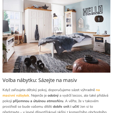
Volba nábytku: Sázejte na masiv
Když zařizujete dětský pokoj, doporučujeme sázet výhradně
na
masivní nábytek
. Nejenže je
odolný
a vydrží leccos, ale také přidává
pokoji
příjemnou a útulnou atmosféru
. A věřte, že v takovém
prostředí se bude vašemu dítěti
dobře snít i učit
! Jen si to
představte – v levné dřevotřískové skříni z komerčního obchodního