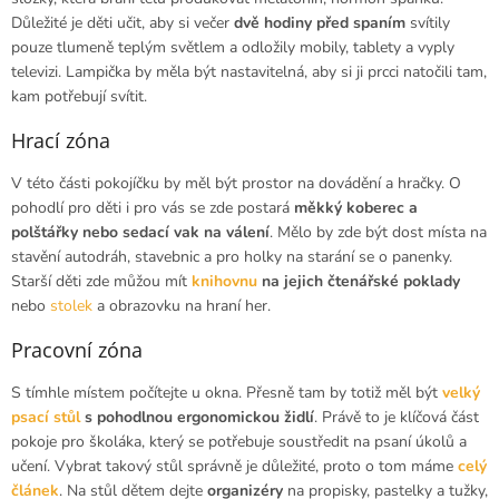
Důležité je děti učit, aby si večer
dvě hodiny před spaním
svítily
pouze tlumeně teplým světlem a odložily mobily, tablety a vyply
televizi. Lampička by měla být nastavitelná, aby si ji prcci natočili tam,
kam potřebují svítit.
Hrací zóna
V této části pokojíčku by měl být prostor na dovádění a hračky. O
pohodlí pro děti i pro vás se zde postará
měkký koberec a
polštářky nebo sedací vak na válení
. Mělo by zde být dost místa na
stavění autodráh, stavebnic a pro holky na starání se o panenky.
Starší děti zde můžou mít
knihovnu
na jejich čtenářské poklady
nebo
stolek
a obrazovku na hraní her.
Pracovní zóna
S tímhle místem počítejte u okna. Přesně tam by totiž měl být
velký
psací stůl
s pohodlnou ergonomickou židlí
. Právě to je klíčová část
pokoje pro školáka, který se potřebuje soustředit na psaní úkolů a
učení. Vybrat takový stůl správně je důležité, proto o tom máme
celý
článek
. Na stůl dětem dejte
organizéry
na propisky, pastelky a tužky,