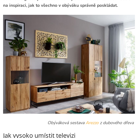
na inspiraci, jak to všechno v obýváku správně poskládat.
Obýváková sestava
Arezzo
z dubového dřeva
Jak vysoko umístit televizi