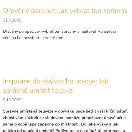
Dřevěný parapet: Jak vybrat ten správný
21.7.2026
Dřevěný parapet: Jak vybrat ten správný a nelitovat Parapet si
většina lidí nevybírá – prostě tam...
Inspirace do obývacího pokoje: Jak
správně umístit televizi
9.10.2023
Správně umístěná televize v obýváku bude šetřit vaši krční páteř,
zlepší vám zážitek ze sledování, pomůže předcházet únavě očí a
sama o sobě lépe zapadne do místnosti. Do jaké výšky a jak
daleko od gauče ji umístit? Podívejte se na důležité informace a