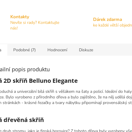
Kontakty
Dárek zdarma
Nevíte si rady? Kontaktujte
ke každé větší objed
nás!
s
Podobné (7)
Hodnocení
Diskuze
ailní popis produktu
á 2D skříň Belluno Elegante
oduchá a univerzální bílá skříň s věšákem na šaty a policí. Ideální do hal
ice. Bylo vyrobeno z přírodního dřeva a bylo zajištěno, že na něj udělá d
h stránkách - krásné řezačky a tvary nábytku připomínají provensálský st
á dřevěná skříň
e druh stromu, jako je finská borovice? Z tohoto dřeva byly vyrobeny vš