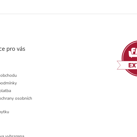
ce pro vás
 obchodu
podmínky
platba
chrany osobních
bytku
va vyhrazena.