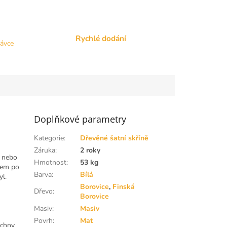
Rychlé dodání
návce
Doplňkové parametry
Kategorie
:
Dřevěné šatní skříně
Záruka
:
2 roky
y nebo
Hmotnost
:
53 kg
ojem po
Barva
:
Bílá
yl.
Borovice
,
Finská
Dřevo
:
Borovice
Masiv
:
Masiv
Povrh
:
Mat
echny