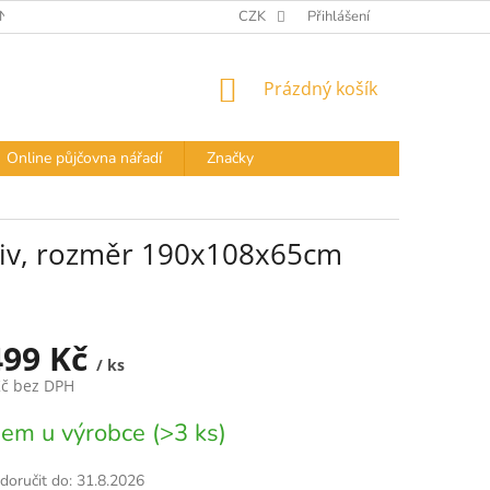
Í PODMÍNKY
DOPRAVA A PLATBA
CZK
Přihlášení
PODMÍNKY OCHRANY OS
NÁKUPNÍ
Prázdný košík
KOŠÍK
Online půjčovna nářadí
Značky
asiv, rozměr 190x108x65cm
499 Kč
/ ks
Kč bez DPH
em u výrobce (>3 ks)
oručit do:
31.8.2026