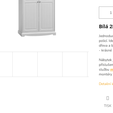
Bílá 
Jednoduch
policí. I
dřeva a b
- krásné 
Nábytek 
přísluše
službu
m
montéry (
Detailní 
TISK