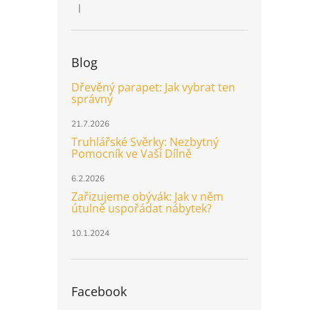
|
Hodnocení produktu je 5 z 5 hvězdiček.
Blog
Dřevěný parapet: Jak vybrat ten
správný
21.7.2026
Truhlářské Svěrky: Nezbytný
Pomocník ve Vaší Dílně
6.2.2026
Zařizujeme obývák: Jak v něm
útulně uspořádat nábytek?
10.1.2024
Facebook