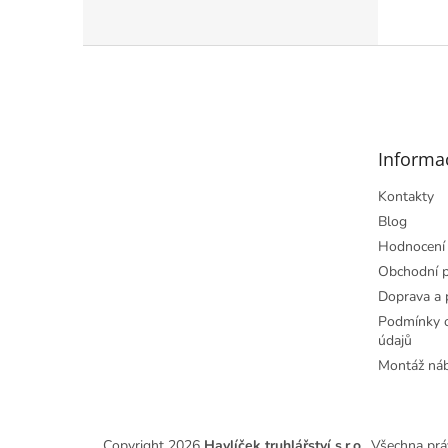
Z
á
p
a
t
Informa
í
Kontakty
Blog
Hodnocení
Obchodní 
Doprava a 
Podmínky o
údajů
Montáž ná
Copyright 2026
Havlíček truhlářství s.r.o.
. Všechna prá