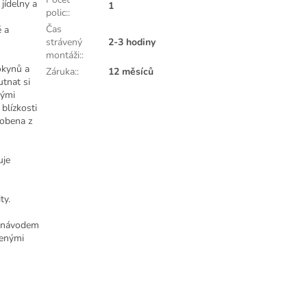
jídelny a
1
polic:
:
Čas
ě a
strávený
2-3 hodiny
montáži:
:
okynů a
Záruka:
:
12 měsíců
tnat si
kými
 blízkosti
robena z
uje
ty.
a návodem
lenými