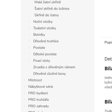
Malé šatní skříně
Šatní skříně do ložnice
Skříně do šatny
Noční stolky
Toaletní stolky
Botníky
Dřevěné truhlice
Popi
Postele
Dětské postele
Det
Psací stoly
Zrcadla s dřevěným rámem
Bíl
Dřevěné úložné boxy
Jedn
Místnost
ložn
Nábytkové série
všec
PRO bydlení
PRO truhláře
Bíl
PRO zahradu
Znát