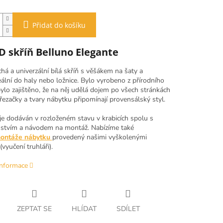
Přidat do košíku
2D skříň Belluno Elegante
á a univerzální bílá skříň s věšákem na šaty a
deální do haly nebo ložnice. Bylo vyrobeno z přírodního
ylo zajištěno, že na něj udělá dojem po všech stránkách
řezačky a tvary nábytku připomínají provensálský styl.
je dodáván v rozloženém stavu v krabicích spolu s
nstvím a návodem na montáž. Nabízíme také
ontáže nábytku
provedený našimi vyškolenými
vyučení truhláři).
informace
ZEPTAT SE
HLÍDAT
SDÍLET