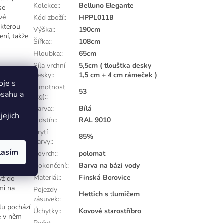
Kolekce:
:
Belluno Elegante
se
vé
Kód zboží:
:
HPPL011B
 kterou
Výška:
:
190cm
ení, takže
Šířka:
:
108cm
Hloubka:
:
65cm
Síla vrchní
5,5cm ( tloušťka desky
desky:
:
1,5 cm + 4 cm rámeček )
oje s
Hmotnost
53
dou
bsahu a
(kg):
:
í odstín,
Barva:
:
Bílá
 se
jejich
Odstín:
:
RAL 9010
Krytí
85%
barvy:
:
lasím
Povrch:
:
polomat
Dokončení:
:
Barva na bázi vody
 do
Materiál:
:
Finská Borovice
yž do
mi na
Pojezdy
Hettich s tlumičem
zásuvek:
:
lu pochází
Úchytky:
:
Kovové starostříbro
e v něm
Počet