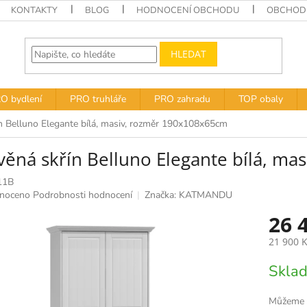
KONTAKTY
BLOG
HODNOCENÍ OBCHODU
OBCHODN
HLEDAT
O bydlení
PRO truhláře
PRO zahradu
TOP obaly
n Belluno Elegante bílá, masiv, rozměr 190x108x65cm
věná skřín Belluno Elegante bílá, m
11B
né
noceno
Podrobnosti hodnocení
Značka:
KATMANDU
ní
26 
u
21 900 
Měrná
Sklad
cena:
k.
Můžeme d