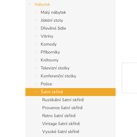
n
Nábytek
e
Malý nábytek
l
Jídelní stoly
Dřevěné židle
Vitríny
Komody
Příborníky
Knihovny
Televizní stolky
Konferenční stolky
Police
Šatní skříně
Rustikální šatní skříně
Provence šatní skříně
Retro šatní skříně
Vintage šatní skříně
Vysoké šatní skříně