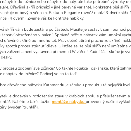
n nábytek do ložnice nebo nábytek do haly, ale také potřebné výrobky do 
láře. Dřevěná skříň přichází v jiné barevné variantě, konkrétně bílá skříň
yznačuje dubovým věncem. Belluno Elegante rovněž nabízí 3-dveře skřín
nce i 4 dveřmi. Zveme vás ke kontrole nabídky.
vá skříň vám bude zaslána po částech. Musíte je sestavit sami pomocí p
lušenství obsaženého v balení. Správná péče o nábytek vám umožní vychu
ed dřevěné skříně po mnoho let. Pravidelné utírání prachu ze skříně měk
ky zpozdí proces stárnutí dřeva. Ujistěte se, že bílá skříň není umístěna v
ých zařízení a není vystavena přímému UV záření. Zadní část skříně je vy
desky.
 v procesu zdobení své ložnice?
Co takhle kolekce Toskánska, která zahrn
e
nábytek do ložnice
?
Podívej se na to teď!
bce dřevěného nábytku Kathmandu je zárukou produktů té nejvyšší kvali
tek je dodáván v rozloženém stavu v krabicích spolu s příslušenstvím 
ontáž. Nabízíme také službu
montáže nábytku
provedený našimi vyško
ry (vyučení truhláři).