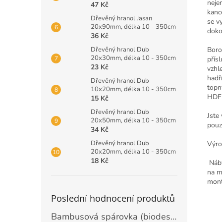
neje
47 Kč
kance
Dřevěný hranol Jasan
se v
20x90mm, délka 10 - 350cm
doko
36 Kč
Dřevěný hranol Dub
Boro
20x30mm, délka 10 - 350cm
přís
23 Kč
vzhl
hadří
Dřevěný hranol Dub
topn
10x20mm, délka 10 - 350cm
HDF 
15 Kč
Dřevěný hranol Dub
Jste
20x50mm, délka 10 - 350cm
pouz
34 Kč
Dřevěný hranol Dub
Výro
20x20mm, délka 10 - 350cm
18 Kč
Náby
na m
monté
Poslední hodnocení produktů
Bambusová spárovka (biodeska) 20mm, rozměr 2440 x 1220mm