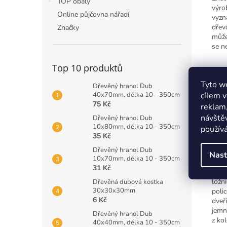
TOP obaly
výro
Online půjčovna nářadí
vyzn
dřev
Značky
můžet
se n
Top 10 produktů
Dv
Tyto we
Dřevěný hranol Dub
Boro
40x70mm, délka 10 - 350cm
cílem v
75 Kč
ředi
reklam,
kter
návštěv
Dřevěný hranol Dub
sezn
10x80mm, délka 10 - 350cm
používá
35 Kč
Dřevěný hranol Dub
Sk
Nast
10x70mm, délka 10 - 350cm
31 Kč
Svou
ložn
Dřevěná dubová kostka
30x30x30mm
poli
6 Kč
dveř
jemn
Dřevěný hranol Dub
z ko
40x40mm, délka 10 - 350cm