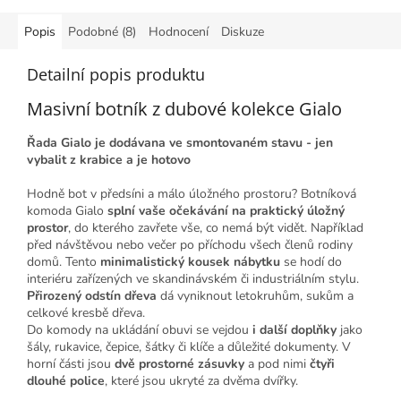
Popis
Podobné (8)
Hodnocení
Diskuze
Detailní popis produktu
Masivní botník z dubové kolekce Gialo
Řada Gialo je dodávana ve smontovaném stavu - jen
vybalit z krabice a je hotovo
Hodně bot v předsíni a málo úložného prostoru? Botníková
komoda Gialo
splní vaše očekávání na praktický úložný
prostor
, do kterého zavřete vše, co nemá být vidět. Například
před návštěvou nebo večer po příchodu všech členů rodiny
domů. Tento
minimalistický kousek nábytku
se hodí do
interiéru zařízených ve skandinávském či industriálním stylu.
Přirozený odstín dřeva
dá vyniknout letokruhům, sukům a
celkové kresbě dřeva.
Do komody na ukládání obuvi se vejdou
i další doplňky
jako
šály, rukavice, čepice, šátky či klíče a důležité dokumenty. V
horní části jsou
dvě prostorné zásuvky
a pod nimi
čtyři
dlouhé police
, které jsou ukryté za dvěma dvířky.