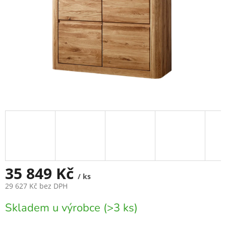
35 849 Kč
/ ks
29 627 Kč bez DPH
Měrná
Skladem u výrobce (>3 ks)
cena: