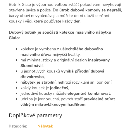
Botník Gialo je výbornou volbou zvlášť pokud vám nevyhovují
otevřené lavice a police.
Do útrob dubové komody se nepráší
,
barvy obuvi nevybledávají a můžete do ní uložit sezónní
kousky i věci, které používáte každý den.
Dubový botník je součástí kolekce masivního nábytku
Gialo:
kolekce je vyrobena
z ušlechtilého dubového
masivního dřeva
nejvyšší kvality,
má minimalistický a originální design
inspirovaný
Skandinávií
,
u jednotlivých kousků
vyniká přírodní dubová
dřevokresba
,
nábytek je stabilní
, nehrozí rozviklání ani poničení,
každý kousek je
jedinečný
,
jednotlivé kousky můžete
elegantně kombinovat
,
údržba je jednoduchá, povrch stačí
pravidelně otírat
vlhkým mikrovláknovým hadříkem
.
Doplňkové parametry
Kategorie
:
Nábytek