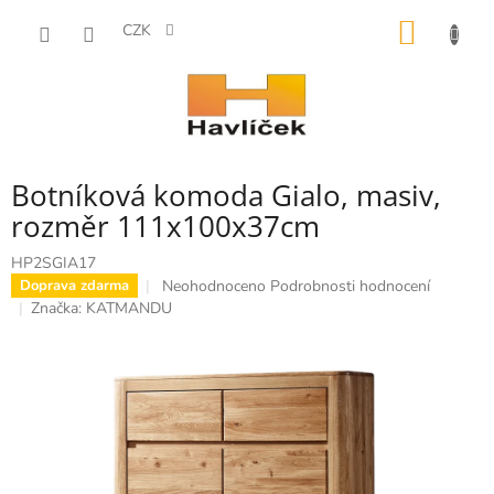
Přejít
NÁKUP
na
CZK
obsah
KOŠÍK
Botníková komoda Gialo, masiv,
rozměr 111x100x37cm
HP2SGIA17
Průměrné
Neohodnoceno
Podrobnosti hodnocení
Doprava zdarma
hodnocení
Značka:
KATMANDU
produktu
je
0,0
z
5
hvězdiček.