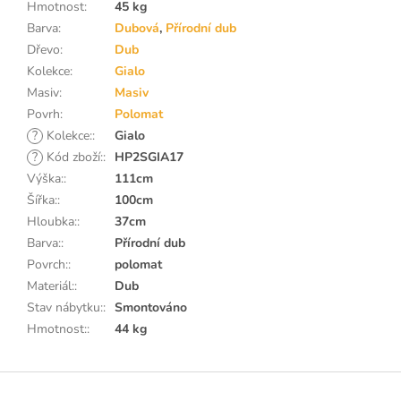
Hmotnost
:
45 kg
Barva
:
Dubová
,
Přírodní dub
Dřevo
:
Dub
Kolekce
:
Gialo
Masiv
:
Masiv
Povrh
:
Polomat
?
Kolekce:
:
Gialo
?
Kód zboží:
:
HP2SGIA17
Výška:
:
111cm
Šířka:
:
100cm
Hloubka:
:
37cm
Barva:
:
Přírodní dub
Povrch:
:
polomat
Materiál:
:
Dub
Stav nábytku:
:
Smontováno
Hmotnost:
:
44 kg
Z
á