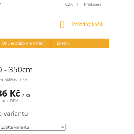
Í PODMÍNKY
DOPRAVA A PLATBA
CZK
Přihlášení
PODMÍNKY OCHRANY OS
NÁKUPNÍ
Prázdný košík
KOŠÍK
Online půjčovna nářadí
Značky
0 - 350cm
ruhlářství s.r.o.
36 Kč
/ ks
č
bez DPH
e variantu