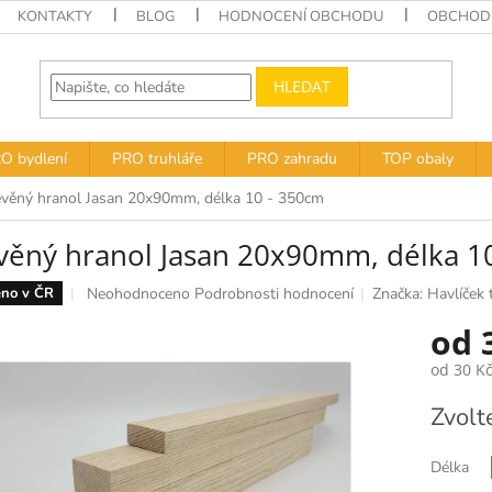
KONTAKTY
BLOG
HODNOCENÍ OBCHODU
OBCHODN
HLEDAT
O bydlení
PRO truhláře
PRO zahradu
TOP obaly
věný hranol Jasan 20x90mm, délka 10 - 350cm
věný hranol Jasan 20x90mm, délka 1
Průměrné
Neohodnoceno
Podrobnosti hodnocení
Značka:
Havlíček t
no v ČR
hodnocení
od
produktu
je
od
30 K
0,0
z
Měrná
Zvolt
5
cena:
hvězdiček.
Délka