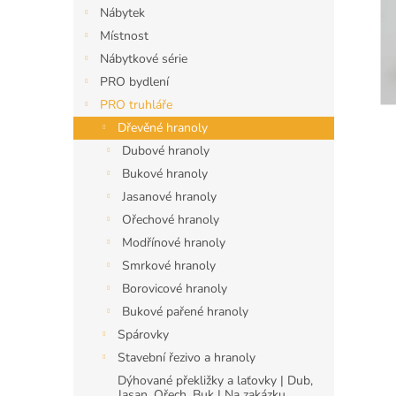
n
Nábytek
e
Místnost
l
Nábytkové série
PRO bydlení
PRO truhláře
Dřevěné hranoly
Dubové hranoly
Bukové hranoly
Jasanové hranoly
Ořechové hranoly
Modřínové hranoly
Smrkové hranoly
Borovicové hranoly
Bukové pařené hranoly
Spárovky
Stavební řezivo a hranoly
Dýhované překližky a laťovky | Dub,
Jasan, Ořech, Buk | Na zakázku