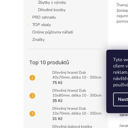
Zbytky z výroby
Transp
Dřevěné kostky
(izolep
nejuni
PRO zahradu
pomoc
TOP obaly
kancel
Online půjčovna nářadí
vyrob
polypr
Značky
který...
Popi
Tyto we
Top 10 produktů
cílem v
reklam,
Dřevěný hranol Dub
Det
40x70mm, délka 10 - 350cm
návštěv
75 Kč
používá
Onl
Dřevěný hranol Dub
10x80mm, délka 10 - 350cm
Dřev
Nast
35 Kč
kval
Dřevěný hranol Dub
průh
10x70mm, délka 10 - 350cm
zpra
31 Kč
Jasa
Dřevěná dubová kostka