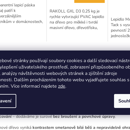
arentní lepicí páska
a) patří k
RAKOLL GXL D3 0,25 kg je
verzálnějším
rychle vytvrzující PVAC lepidlo
Lepidlo 
níkům v domácnostech,
na dřevo pro měkké i tvrdé
Tack s vys
ářích i provozech. Je
masivní dřevo, dřevotřísku,
pevností 2
ena z odolného
spárovky, bloky, dýhování i
jednoslož
opylenového materiálu,
plošné lepení. Při...
lepidlo s o
přídržnost
Vytváří pev
s
Podobné (8)
Hodnocení
Diskuze
bové stránky používají soubory cookies a další sledovací nástr
ylepšení uživatelského prostředí, zobrazení přizpůsobeného o
 analýzy návštěvnosti webových stránek a zjištění zdroje
ailní popis produktu
nosti. Dalším procházením tohoto webu vyjadřujete souhlas s 
ním. Více informací najdete
zde
.
ine prodej hranolů z jasanového dřeva
ěné hranoly vyrábíme v naší truhlárně Havlíček z jasanové kulatiny. Gar
avení
Souh
itu A
všech dodaných kusů. Povolena jsou ojedinělá očka do 8 mm. Tole
ybu hranolu je do 10 mm/ 1 m v jednom směru. Hranoly jsou
určeny k 
cování
– dodáváme je surové
bez broušení a povrchové úpravy
.
nové dřevo vyniká
kontrastem smetanově bílé běli a nepravidelně ohr