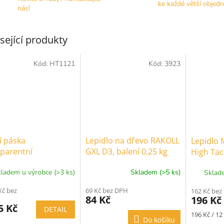
ke každé větší objed
nás!
sející produkty
Kód:
HT1121
Kód:
3923
í páska
Lepidlo na dřevo RAKOLL
Lepidlo
sparentní
GXL D3, balení 0,25 kg
High Tac
počátečn
ladem u výrobce (>3 ks)
Skladem (>5 ks)
Sklade
290ml
Kč bez
69 Kč bez DPH
162 Kč bez
84 Kč
196 Kč
5 Kč
DETAIL
Měrná
196 Kč / 12
Do košíku
cena: