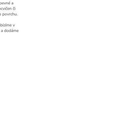
 pevné a
ocvičen či
o povrchu.
abízíme v
e a dodáme