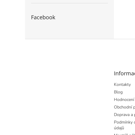
Facebook
Z
á
p
a
t
Informa
í
Kontakty
Blog
Hodnocení
Obchodní 
Doprava a 
Podmínky o
údajů