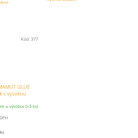
návce
Kód:
377
 MAMUT GLUE
k s vysokou
í pevností
m u výrobce (>3 ks)
 DPH
 ks