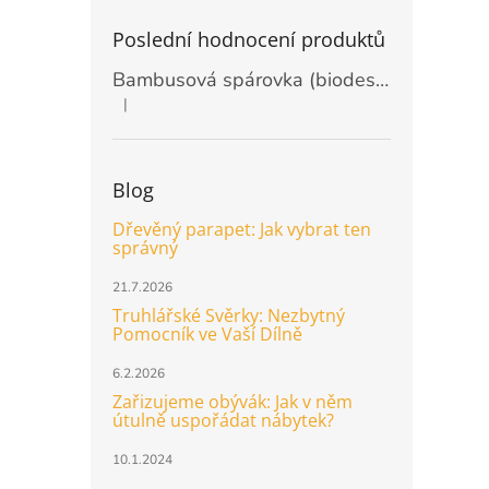
Poslední hodnocení produktů
Bambusová spárovka (biodeska) 20mm, rozměr 2440 x 1220mm
|
Hodnocení produktu je 5 z 5 hvězdiček.
Blog
Dřevěný parapet: Jak vybrat ten
správný
21.7.2026
Truhlářské Svěrky: Nezbytný
Pomocník ve Vaší Dílně
6.2.2026
Zařizujeme obývák: Jak v něm
útulně uspořádat nábytek?
10.1.2024