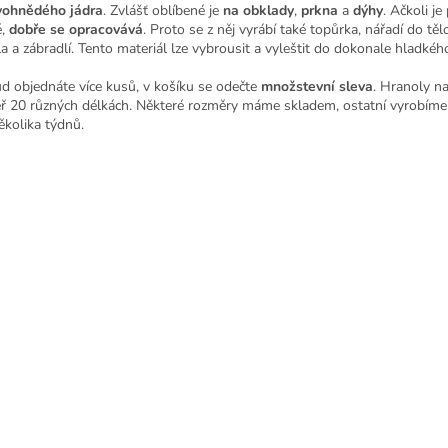
ohnědého jádra
. Zvlášť oblíbené je
na obklady
,
prkna
a
dýhy
. Ačkoli je
é,
dobře se opracovává
. Proto se z něj vyrábí také topůrka, nářadí do těl
a a zábradlí. Tento materiál lze vybrousit a vyleštit do dokonale hladkéh
d objednáte více kusů, v košíku se odečte
množstevní sleva
. Hranoly n
ř 20 různých délkách. Některé rozměry máme skladem, ostatní vyrobím
ěkolika týdnů.