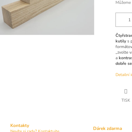
Můžeme d
Čtyřstra
kutily
s p
formátov
„zvolte 
a
kontras
dobře se
Detailní 
TISK
Kontakty
Dárek zdarma
Nevíte si rady? Kontaktujte