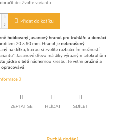
oručit do:
Zvolte variantu
Přidat do košíku
nně hoblovaný jasanový hranol pro truhláře a domácí
rofilem 20 × 90 mm. Hranol je
nebroušený
,
aný na délku, kterou si zvolíte rozbalením možností
variantu“. Jasanové dřevo má díky výrazným letokruhům
tu jádra s bělí
nádhernou kresbu. Je velmi
pružné a
 opracovává
.
informace
ZEPTAT SE
HLÍDAT
SDÍLET
Rychlé dodání