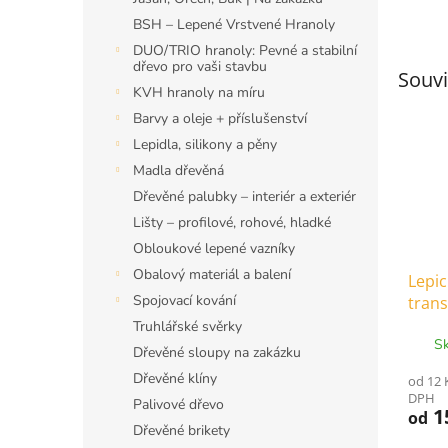
BSH – Lepené Vrstvené Hranoly
DUO/TRIO hranoly: Pevné a stabilní
dřevo pro vaši stavbu
Souvi
KVH hranoly na míru
Barvy a oleje + příslušenství
Lepidla, silikony a pěny
Madla dřevěná
Dřevěné palubky – interiér a exteriér
Lišty – profilové, rohové, hladké
Obloukové lepené vazníky
Obalový materiál a balení
Lepic
Spojovací kování
tran
Truhlářské svěrky
Sk
Dřevěné sloupy na zakázku
Dřevěné klíny
od 12 
DPH
Palivové dřevo
1
od
Dřevěné brikety