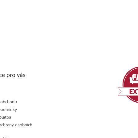
ce pro vás
 obchodu
podmínky
platba
chrany osobních