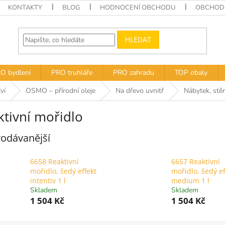
KONTAKTY
BLOG
HODNOCENÍ OBCHODU
OBCHODN
HLEDAT
O bydlení
PRO truhláře
PRO zahradu
TOP obaly
ví
OSMO – přírodní oleje
Na dřevo uvnitř
Nábytek, stěn
ktivní mořidlo
odávanější
6658 Reaktivní
6657 Reaktivní
mořidlo, šedý effekt
mořidlo, šedý ef
intentiv 1 l
medium 1 l
Skladem
Skladem
1 504 Kč
1 504 Kč