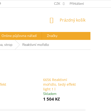
Í PODMÍNKY
DOPRAVA A PLATBA
CZK
Přihlášení
PODMÍNKY OCHRANY OS
NÁKUPNÍ
Prázdný košík
KOŠÍK
Online půjčovna nářadí
Značky
a, strop
Reaktivní mořidlo
6656 Reaktivní
fekt
mořidlo, šedý effekt
light 1 l
Skladem
1 504 Kč