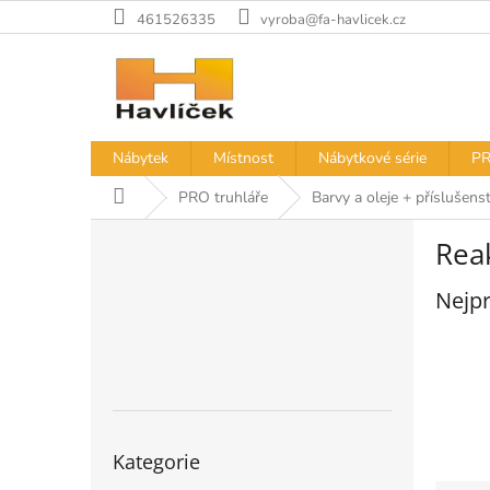
Přejít
461526335
vyroba@fa-havlicek.cz
na
obsah
Nábytek
Místnost
Nábytkové série
PR
Domů
PRO truhláře
Barvy a oleje + příslušenst
P
Rea
o
s
Nejpr
t
r
a
n
n
í
Přeskočit
p
Kategorie
kategorie
a