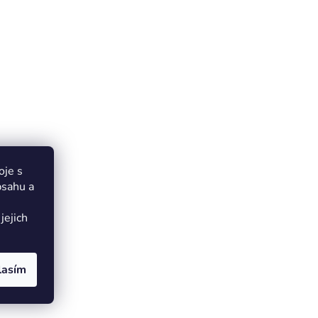
oje s
bsahu a
jejich
lasím