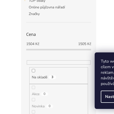
TOP obaly
Online půjčovna nářadí
Značky
Cena
1504
Kč
1505
Kč
Tyto we
cílem v
reklam,
Na skladě
3
návštěv
používá
Akce
0
Nast
Novinka
0