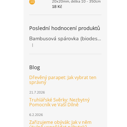
20x20mm, délka 10 - 350cm
18 Kč
Poslední hodnocení produktů
Bambusová spárovka (biodeska) 20mm, rozměr 2440 x 1220mm
|
Hodnocení produktu je 5 z 5 hvězdiček.
Blog
Dřevěný parapet: Jak vybrat ten
správný
21.7.2026
Truhlářské Svěrky: Nezbytný
Pomocník ve Vaší Dílně
6.2.2026
Zařizujeme obývák: Jak v něm
útulně uspořádat nábytek?