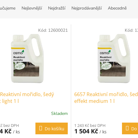
učujeme
Nejlevnější
Nejdražší
Nejprodávanější
Abecedně
Kód:
12600021
Kód:
1
Reaktivní mořidlo, šedý
6657 Reaktivní mořidlo, še
 light 1 l
effekt medium 1 l
Skladem
Kč bez DPH
1 243 Kč bez DPH
Do košíku
Do 
04 Kč
1 504 Kč
/ ks
/ ks