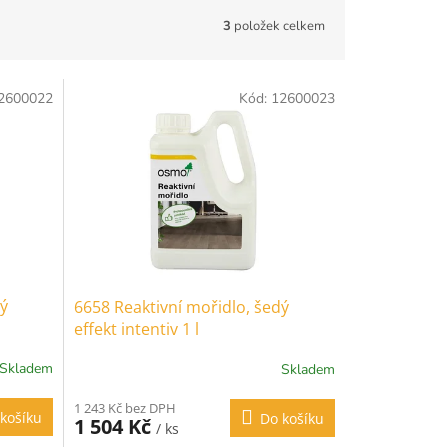
3
položek celkem
2600022
Kód:
12600023
dý
6658 Reaktivní mořidlo, šedý
effekt intentiv 1 l
Skladem
Skladem
1 243 Kč bez DPH
košíku
Do košíku
1 504 Kč
/ ks