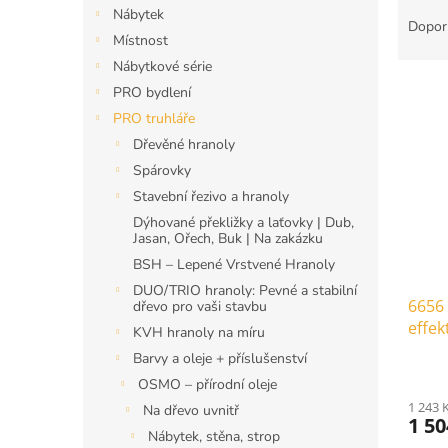
Ř
n
Nábytek
a
e
Dopor
Místnost
z
l
e
Nábytkové série
V
n
PRO bydlení
ý
í
PRO truhláře
p
p
Dřevěné hranoly
i
r
Spárovky
s
o
p
d
Stavební řezivo a hranoly
r
u
Dýhované překližky a laťovky | Dub,
Jasan, Ořech, Buk | Na zakázku
o
k
d
t
BSH – Lepené Vrstvené Hranoly
u
ů
DUO/TRIO hranoly: Pevné a stabilní
6656 
k
dřevo pro vaši stavbu
effekt
t
KVH hranoly na míru
ů
Barvy a oleje + příslušenství
OSMO – přírodní oleje
1 243 
Na dřevo uvnitř
1 5
Nábytek, stěna, strop