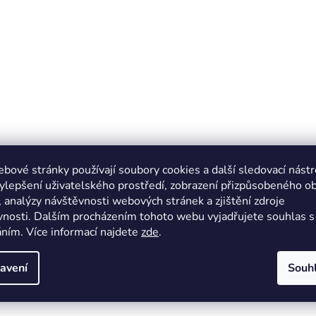
bové stránky používají soubory cookies a další sledovací nástr
ylepšení uživatelského prostředí, zobrazení přizpůsobeného o
 analýzy návštěvnosti webových stránek a zjištění zdroje
nosti. Dalším procházením tohoto webu vyjadřujete souhlas s 
ním. Více informací najdete
zde
.
avení
Souh