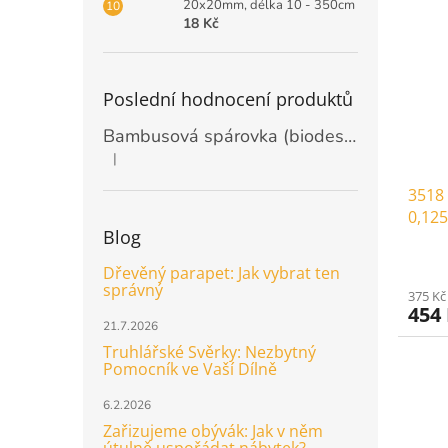
20x20mm, délka 10 - 350cm
18 Kč
Poslední hodnocení produktů
Bambusová spárovka (biodeska) 20mm, rozměr 2440 x 1220mm
|
Hodnocení produktu je 5 z 5 hvězdiček.
3518 
0,125
Blog
Dřevěný parapet: Jak vybrat ten
správný
375 Kč
454
21.7.2026
Truhlářské Svěrky: Nezbytný
Pomocník ve Vaší Dílně
6.2.2026
Zařizujeme obývák: Jak v něm
útulně uspořádat nábytek?