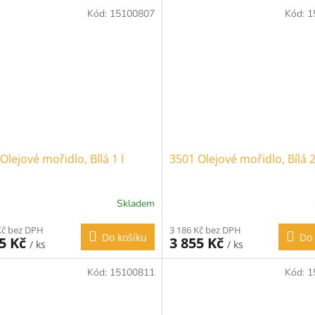
Kód:
15100807
Kód:
1
Olejové mořidlo, Bílá 1 l
3501 Olejové mořidlo, Bílá 2
Skladem
Kč bez DPH
3 186 Kč bez DPH
Do košíku
Do 
05 Kč
3 855 Kč
/ ks
/ ks
Kód:
15100811
Kód:
1