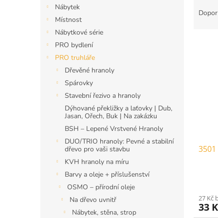
Ř
n
Nábytek
a
e
Dopor
Místnost
z
l
e
Nábytkové série
V
n
PRO bydlení
ý
í
PRO truhláře
p
p
Dřevěné hranoly
i
r
Spárovky
s
o
p
d
Stavební řezivo a hranoly
r
u
Dýhované překližky a laťovky | Dub,
Jasan, Ořech, Buk | Na zakázku
o
k
d
t
BSH – Lepené Vrstvené Hranoly
u
ů
DUO/TRIO hranoly: Pevné a stabilní
3501 
k
dřevo pro vaši stavbu
t
KVH hranoly na míru
ů
Barvy a oleje + příslušenství
OSMO – přírodní oleje
27 Kč 
Na dřevo uvnitř
33 
Nábytek, stěna, strop