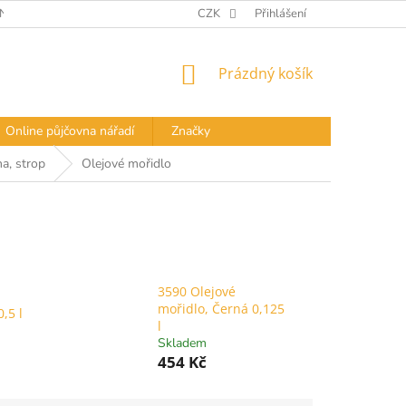
Í PODMÍNKY
DOPRAVA A PLATBA
CZK
Přihlášení
PODMÍNKY OCHRANY OS
NÁKUPNÍ
Prázdný košík
KOŠÍK
Online půjčovna nářadí
Značky
a, strop
Olejové mořidlo
3590 Olejové
mořidlo, Černá 0,125
,5 l
l
Skladem
454 Kč