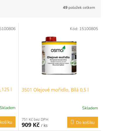
49
položek celkem
5100806
Kód:
15100805
,125 l
3501 Olejové mořidlo, Bílá 0,5 l
Skladem
Skladem
751 Kč bez DPH
košíku
Do košíku
909 Kč
/ ks