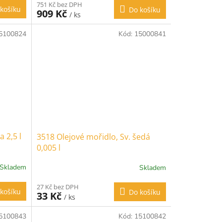
751 Kč bez DPH
košíku
Do košíku
909 Kč
/ ks
5100824
Kód:
15000841
 2,5 l
3518 Olejové mořidlo, Sv. šedá
0,005 l
Skladem
Skladem
27 Kč bez DPH
košíku
Do košíku
33 Kč
/ ks
5100843
Kód:
15100842