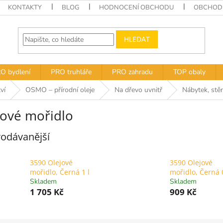
KONTAKTY
BLOG
HODNOCENÍ OBCHODU
OBCHODN
HLEDAT
O bydlení
PRO truhláře
PRO zahradu
TOP obaly
ví
OSMO – přírodní oleje
Na dřevo uvnitř
Nábytek, stěn
jové mořidlo
odávanější
3590 Olejové
3590 Olejové
mořidlo, Černá 1 l
mořidlo, Černá 0
Skladem
Skladem
1 705 Kč
909 Kč