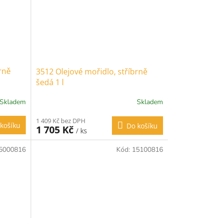
rně
3512 Olejové mořidlo, stříbrně
šedá 1 l
Skladem
Skladem
1 409 Kč bez DPH
košíku
Do košíku
1 705 Kč
/ ks
5000816
Kód:
15100816