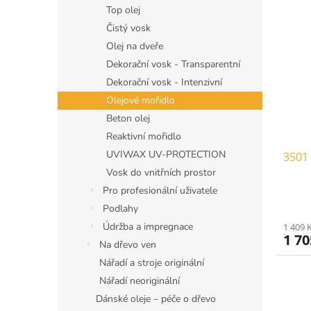
Top olej
Čistý vosk
Olej na dveře
Dekorační vosk - Transparentní
Dekorační vosk - Intenzivní
Olejové mořidlo
Beton olej
Reaktivní mořidlo
UVIWAX UV-PROTECTION
3501 
Vosk do vnitřních prostor
Pro profesionální uživatele
Podlahy
Údržba a impregnace
1 409 
1 7
Na dřevo ven
Nářadí a stroje originální
Nářadí neoriginální
Dánské oleje – péče o dřevo