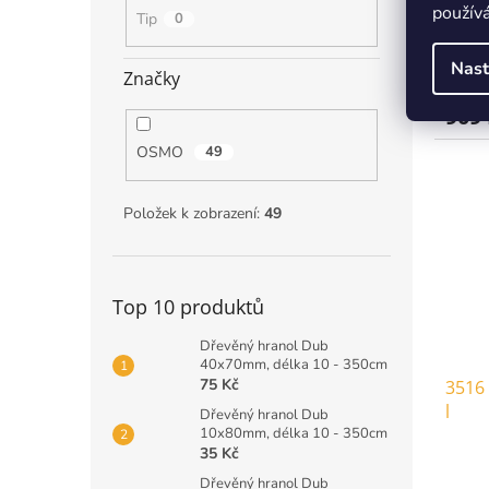
používá
Tip
0
Nast
Značky
751 Kč
909
OSMO
49
Položek k zobrazení:
49
Top 10 produktů
Dřevěný hranol Dub
40x70mm, délka 10 - 350cm
75 Kč
3516 
l
Dřevěný hranol Dub
10x80mm, délka 10 - 350cm
35 Kč
Dřevěný hranol Dub