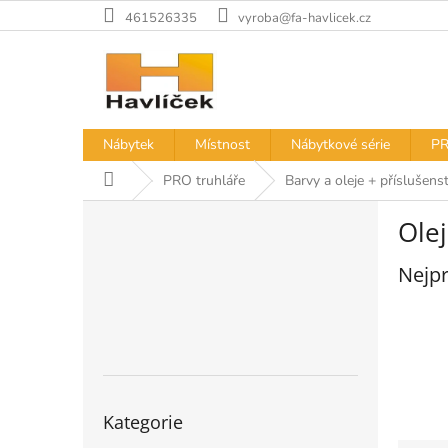
Přejít
461526335
vyroba@fa-havlicek.cz
na
obsah
Nábytek
Místnost
Nábytkové série
PR
Domů
PRO truhláře
Barvy a oleje + příslušenst
P
Ole
o
s
Nejpr
t
r
a
n
n
í
Přeskočit
p
Kategorie
kategorie
a