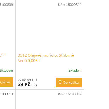
5100809
Kód:
15000811
,5 l
3512 Olejové mořidlo, Stříbrně
šedá 0,005 l
Skladem
Skladem
27 Kč bez DPH
košíku
Do košíku
33 Kč
/ ks
5100813
Kód:
15100812