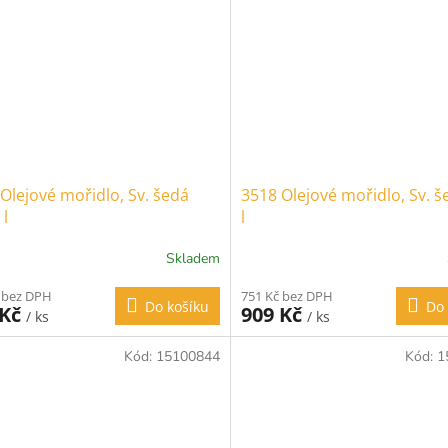
Olejové mořidlo, Sv. šedá
3518 Olejové mořidlo, Sv. š
 l
l
Skladem
 bez DPH
751 Kč bez DPH
Do košíku
Do 
 Kč
909 Kč
/ ks
/ ks
Kód:
15100844
Kód:
1