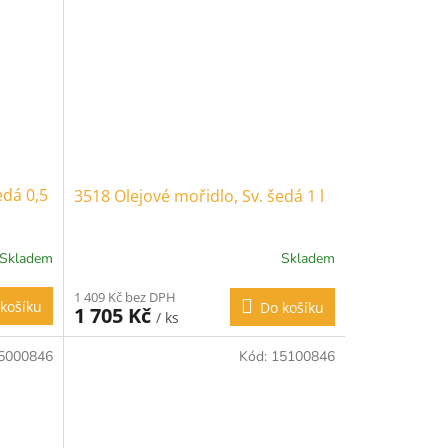
edá 0,5
3518 Olejové mořidlo, Sv. šedá 1 l
Skladem
Skladem
1 409 Kč bez DPH
košíku
Do košíku
1 705 Kč
/ ks
5000846
Kód:
15100846