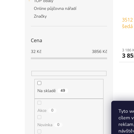
TOP obaly
Online půjčovna nářadí
Značky
3512 
šedá 
Cena
3 186 
32
Kč
3856
Kč
3 8
Na skladě
49
Akce
0
Tyto we
cílem v
reklam,
Novinka
0
3514 
návštěv