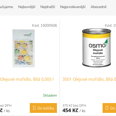
učujeme
Nejlevnější
Nejdražší
Nejprodávanější
Abecedně
Kód:
15000506
Kód:
1
Olejové mořidlo, Bílá 0,005 l
3501 Olejové mořidlo, Bílá 0
Skladem
bez DPH
375 Kč bez DPH
Do košíku
Do 
Kč
454 Kč
/ ks
/ ks