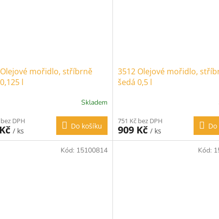
Olejové mořidlo, stříbrně
3512 Olejové mořidlo, stříb
0,125 l
šedá 0,5 l
Skladem
 bez DPH
751 Kč bez DPH
Do košíku
Do 
 Kč
909 Kč
/ ks
/ ks
Kód:
15100814
Kód:
1