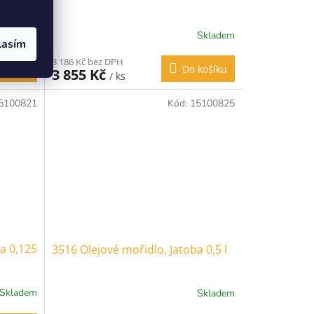
Skladem
Skladem
lasím
3 186 Kč bez DPH
košíku
Do košíku
3 855 Kč
/ ks
5100821
Kód:
15100825
a 0,125
3516 Olejové mořidlo, Jatoba 0,5 l
Skladem
Skladem