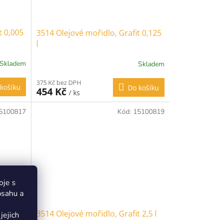
t 0,005
3514 Olejové mořidlo, Grafit 0,125
l
Skladem
Skladem
375 Kč bez DPH
košíku
Do košíku
454 Kč
/ ks
5100817
Kód:
15100819
oje s
bsahu a
 1 l
3514 Olejové mořidlo, Grafit 2,5 l
jejich