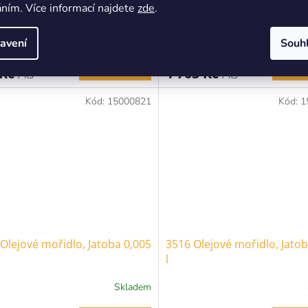
ním. Více informací najdete
zde
.
Skladem
avení
Souh
 bez DPH
1 409 Kč bez DPH
Do košíku
Do 
 Kč
1 705 Kč
/ ks
/ ks
Kód:
15000821
Kód:
1
Olejové mořidlo, Jatoba 0,005
3516 Olejové mořidlo, Jatob
l
Skladem