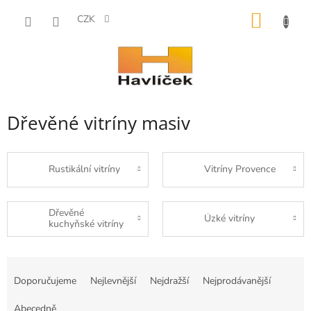
Přejít
NÁKUP
na
CZK
obsah
KOŠÍK
Dřevěné vitríny masiv
Rustikální vitríny
Vitríny Provence
Dřevěné
Úzké vitríny
kuchyňské vitríny
Ř
a
Doporučujeme
Nejlevnější
Nejdražší
Nejprodávanější
z
e
Abecedně