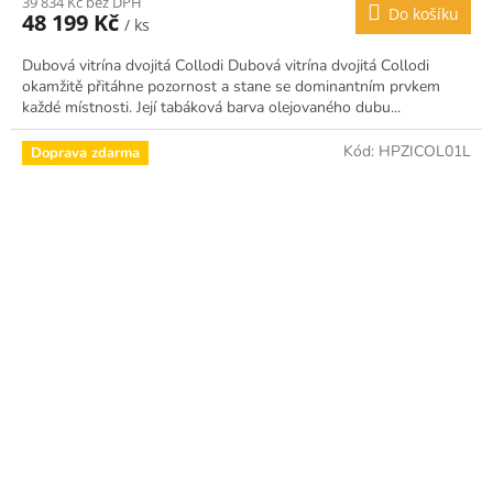
39 834 Kč bez DPH
Do košíku
48 199 Kč
/ ks
Dubová vitrína dvojitá Collodi Dubová vitrína dvojitá Collodi
okamžitě přitáhne pozornost a stane se dominantním prvkem
každé místnosti. Její tabáková barva olejovaného dubu...
Kód:
HPZICOL01L
Doprava zdarma