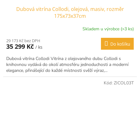
Dubová vitrína Collodi, olejová, masiv, rozměr
175x73x37cm
Skladem u výrobce (>3 ks)
29 173 Kč bez DPH
Do košíku
35 299 Kč
/ ks
Dubová vitrína Collodi Vitrína z olejovaného dubu Collodi s
knihovnou vydává do okolí atmosféru jednoduchosti a moderní
elegance, přinášející do každé místnosti svěží výraz,...
Kód:
ZICOL03T