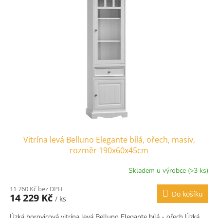
Vitrína levá Belluno Elegante bílá, ořech, masiv,
rozměr 190x60x45cm
Skladem u výrobce (>3 ks)
11 760 Kč bez DPH
Do košíku
14 229 Kč
/ ks
Úzká borovicová vitrína levá Belluno Elegante bílá - ořech Úzká