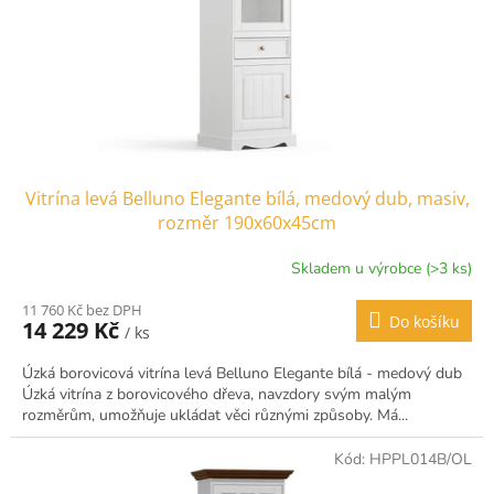
Vitrína levá Belluno Elegante bílá, medový dub, masiv,
rozměr 190x60x45cm
Skladem u výrobce (>3 ks)
11 760 Kč bez DPH
Do košíku
14 229 Kč
/ ks
Úzká borovicová vitrína levá Belluno Elegante bílá - medový dub
Úzká vitrína z borovicového dřeva, navzdory svým malým
rozměrům, umožňuje ukládat věci různými způsoby. Má...
Kód:
HPPL014B/OL