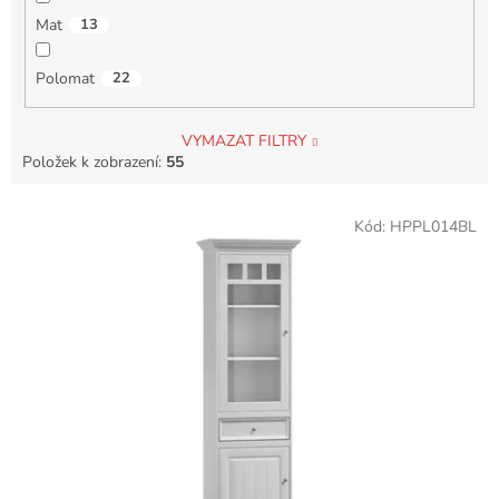
Mat
13
Polomat
22
VYMAZAT FILTRY
Položek k zobrazení:
55
V
Kód:
HPPL014BL
ý
p
i
s
p
r
o
d
u
k
t