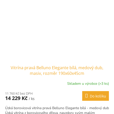
Vitrína pravá Belluno Elegante bílá, medový dub,
masiv, rozměr 190x60x45cm
Skladem u výrobce (>3 ks)
11 760 Kč bez DPH
Do košíku
14 229 Kč
/ ks
Úzká borovicová vitrína pravá Belluno Elegante bílá - medový dub
Úzká vitrína z borovicového dřeva, navzdory svým malým