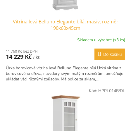
ů
Vitrína levá Belluno Elegante bílá, masiv, rozměr
190x60x45cm
Skladem u výrobce (>3 ks)
11 760 Kč bez DPH
Do košíku
14 229 Kč
/ ks
Úzká borovicová vitrína levá Belluno Elegante bílá Úzká vitrína z
borovicového dřeva, navzdory svým malým rozměrům, umožňuje
ukládat věci různými způsoby. Má police za sklem,...
Kód:
HPPL014B/DL