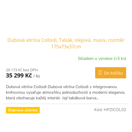
Dubová vitrína Collodi, Tabák, olejová, masiv, rozměr
175x73x37cm
Skladem u výrobce (>3 ks)
29 173 Kč bez DPH
Do košíku
35 299 Kč
/ ks
Dubová vitrína Collodi Dubová vitrína Collodi s integrovanou
knihovnou vyzařuje atmosféru jednoduchosti a moderní elegance,
která obohacuje každý interiér. Její tabáková barva...
Kód:
HPZICOL02
Doprava zdarma