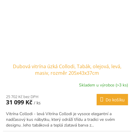
Dubová vitrína úzká Collodi, Tabák, olejová, levá,
masiv, rozměr 205x43x37cm
Skladem u výrobce (>3 ks)
25 702 Kč bez DPH
Do košíku
31 099 Kč
/ ks
Vitrína Collodi - levá Vitrína Collodi je vysoce elegantní a
nadčasový kus nábytku, který odráží třídu a tradici ve svém
designu. Jeho tabáková a teplá zlatavá barva z...