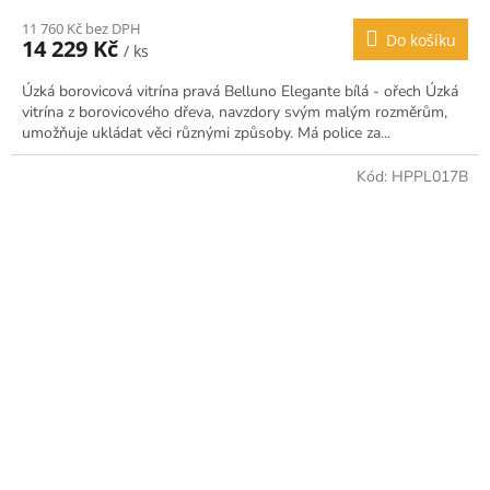
11 760 Kč bez DPH
Do košíku
14 229 Kč
/ ks
Úzká borovicová vitrína pravá Belluno Elegante bílá - ořech Úzká
vitrína z borovicového dřeva, navzdory svým malým rozměrům,
umožňuje ukládat věci různými způsoby. Má police za...
Kód:
HPPL017B