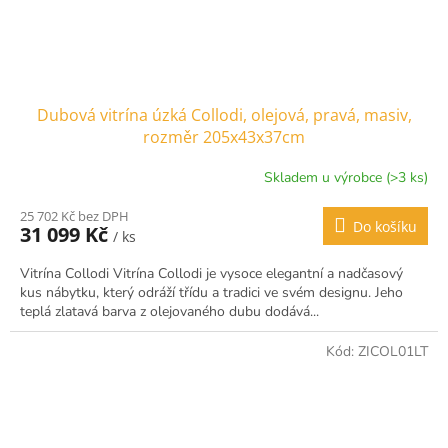
Dubová vitrína úzká Collodi, olejová, pravá, masiv,
rozměr 205x43x37cm
Skladem u výrobce (>3 ks)
25 702 Kč bez DPH
Do košíku
31 099 Kč
/ ks
Vitrína Collodi Vitrína Collodi je vysoce elegantní a nadčasový
kus nábytku, který odráží třídu a tradici ve svém designu. Jeho
teplá zlatavá barva z olejovaného dubu dodává...
Kód:
ZICOL01LT