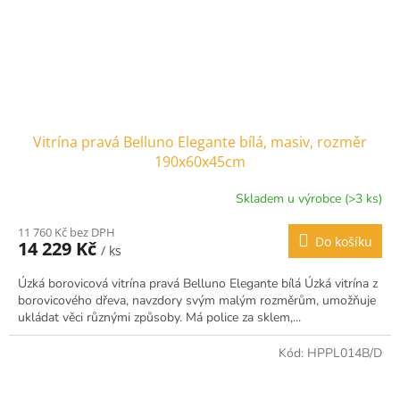
Vitrína pravá Belluno Elegante bílá, masiv, rozměr
190x60x45cm
Skladem u výrobce (>3 ks)
11 760 Kč bez DPH
Do košíku
14 229 Kč
/ ks
Úzká borovicová vitrína pravá Belluno Elegante bílá Úzká vitrína z
borovicového dřeva, navzdory svým malým rozměrům, umožňuje
ukládat věci různými způsoby. Má police za sklem,...
Kód:
HPPL014B/D