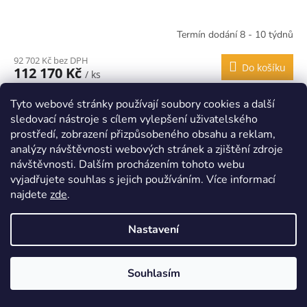
Termín dodání 8 - 10 týdnů
92 702 Kč bez DPH
Do košíku
112 170 Kč
/ ks
Sestava 4 dílná Rosa Bianca bílá Prádelník - komoda Rosa Bianca
Tyto webové stránky používají soubory cookies a další
Konferenční stolek Rosa Bianca TV stolek, Rosa Bianca, borovice,
sledovací nástroje s cílem vylepšení uživatelského
bílá Komoda Rosa Bianca 4x zásuvka Nábytek...
prostředí, zobrazení přizpůsobeného obsahu a reklam,
analýzy návštěvnosti webových stránek a zjištění zdroje
Kód:
HPZ-PL005B/P-PL010B/P-PL014B/P
Doprava zdarma
návštěvnosti. Dalším procházením tohoto webu
vyjadřujete souhlas s jejich používáním. Více informací
najdete
zde
.
Nastavení
Souhlasím