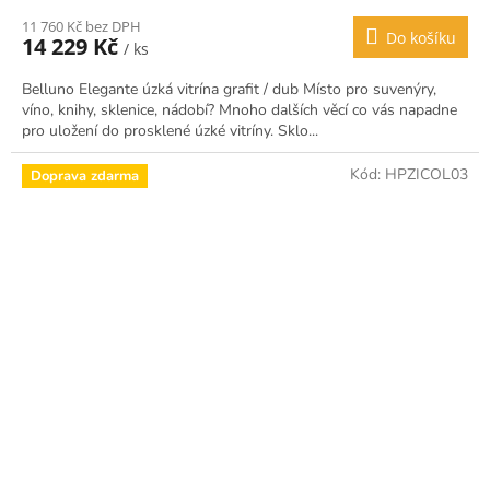
11 760 Kč bez DPH
Do košíku
14 229 Kč
/ ks
Belluno Elegante úzká vitrína grafit / dub Místo pro suvenýry,
víno, knihy, sklenice, nádobí? Mnoho dalších věcí co vás napadne
pro uložení do prosklené úzké vitríny. Sklo...
Kód:
HPZICOL03
Doprava zdarma