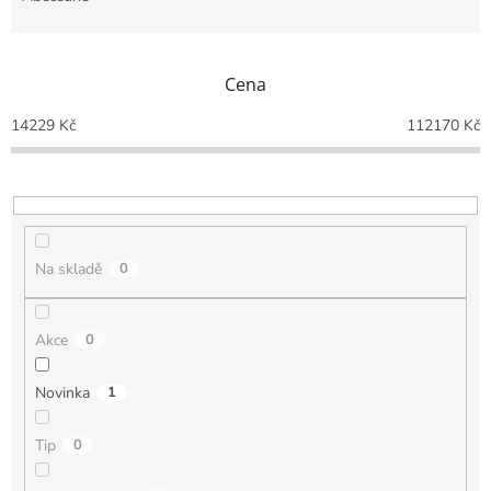
n
í
p
Cena
r
o
14229
Kč
112170
Kč
d
u
k
t
ů
Na skladě
0
Akce
0
Novinka
1
Tip
0