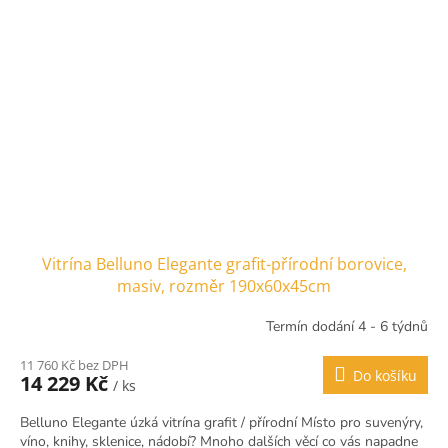
Vitrína Belluno Elegante grafit-přírodní borovice,
masiv, rozměr 190x60x45cm
Termín dodání 4 - 6 týdnů
11 760 Kč bez DPH
Do košíku
14 229 Kč
/ ks
Belluno Elegante úzká vitrína grafit / přírodní Místo pro suvenýry,
víno, knihy, sklenice, nádobí? Mnoho dalších věcí co vás napadne