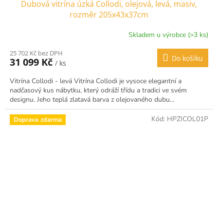
Dubová vitrína úzká Collodi, olejová, levá, masiv,
rozměr 205x43x37cm
Skladem u výrobce (>3 ks)
25 702 Kč bez DPH
Do košíku
31 099 Kč
/ ks
Vitrína Collodi - levá Vitrína Collodi je vysoce elegantní a
nadčasový kus nábytku, který odráží třídu a tradici ve svém
designu. Jeho teplá zlatavá barva z olejovaného dubu...
Kód:
HPZICOL01P
Doprava zdarma