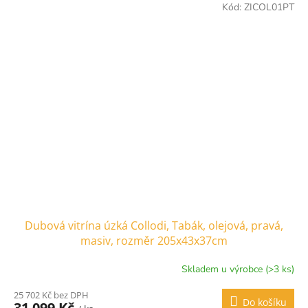
Kód:
ZICOL01PT
Dubová vitrína úzká Collodi, Tabák, olejová, pravá,
masiv, rozměr 205x43x37cm
Skladem u výrobce (>3 ks)
25 702 Kč bez DPH
Do košíku
31 099 Kč