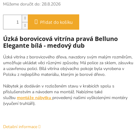
Můžeme doručit do:
28.8.2026
Přidat do košíku
Úzká borovicová vitrína pravá Belluno
Elegante bílá - medový dub
Úzká vitrína z borovicového dřeva, navzdory svým malým rozměrům,
umožňuje ukládat věci různými způsoby. Má police za sklem, zásuvku
a uzavřenou polici. Bílá vitrína obývacího pokoje byla vyrobena v
Polsku z nejlepšího materiálu, kterým je borové dřevo.
Nábytek je dodáván v rozloženém stavu v krabicích spolu s
příslušenstvím a návodem na montáž. Nabízíme také
službu
montáže nábytku
provedený našimi vyškolenými montéry
(vyučení truhláři).
Detailní informace