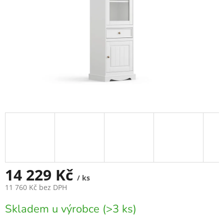
14 229 Kč
/ ks
11 760 Kč bez DPH
Měrná
Skladem u výrobce (>3 ks)
cena: