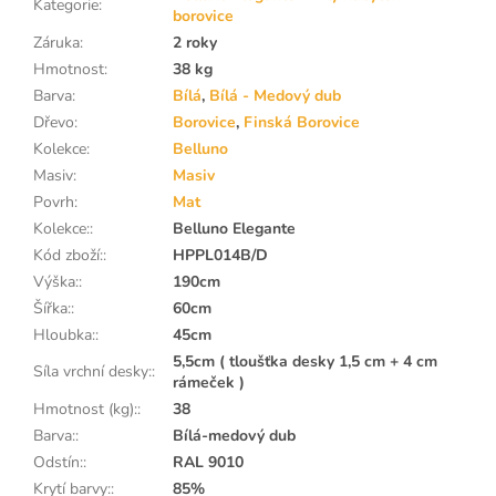
Kategorie
:
borovice
Záruka
:
2 roky
Hmotnost
:
38 kg
Barva
:
Bílá
,
Bílá - Medový dub
Dřevo
:
Borovice
,
Finská Borovice
Kolekce
:
Belluno
Masiv
:
Masiv
Povrh
:
Mat
Kolekce:
:
Belluno Elegante
Kód zboží:
:
HPPL014B/D
Výška:
:
190cm
Šířka:
:
60cm
Hloubka:
:
45cm
5,5cm ( tloušťka desky 1,5 cm + 4 cm
Síla vrchní desky:
:
rámeček )
Hmotnost (kg):
:
38
Barva:
:
Bílá-medový dub
Odstín:
:
RAL 9010
Krytí barvy:
:
85%