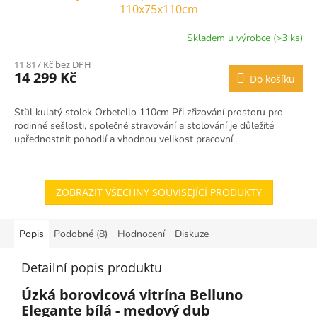
110x75x110cm
Skladem u výrobce (>3 ks)
11 817 Kč bez DPH
14 299 Kč
Do košíku
Stůl kulatý stolek Orbetello 110cm Při zřizování prostoru pro
rodinné sešlosti, společné stravování a stolování je důležité
upřednostnit pohodlí a vhodnou velikost pracovní...
ZOBRAZIT VŠECHNY SOUVISEJÍCÍ PRODUKTY
Popis
Podobné (8)
Hodnocení
Diskuze
Detailní popis produktu
Úzká borovicová vitrína Belluno
Elegante bílá - medový dub