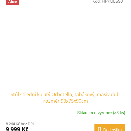
Kód:
HPKULS90T
Akce
Stůl střední kulatý Orbetello, tabákový, masiv dub,
rozměr 90x75x90cm
Skladem u výrobce (>3 ks)
8 264 Kč bez DPH
9 999 Kč
Do košíku