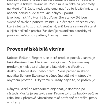
hladkým a tichým zavíráním. Pod ním je skříňka na předměty,
na které příliš často nedosahujeme, např. Je to ideální místo na
nádobí, pokud bude tento kus nábytku použit
jako jídelní skříň . Horní část dřevěného stanoviště jsou
skleněné dveře s policemi za nimi. Obléknete si všechny věci,
které stojí za to zobrazit současně, aniž byste se museli starat
o jejich setření z prachu. Zasklení je zakončeno estetickými
prvky a dveře jsou opatřeny kovovými madly.
Provensálská bílá vitrína
Kolekce Belluno Elegante, ze které produkt pochází, zahrnuje
také dřevěná okna, která se otevírají vlevo. Výše uvedený
produkt je k dispozici také jako bílá vitrína s dřevěnou
deskou v barvě dubu nebo ořechu. Série provensálského
nábytku Belluno Elegante je věnována většině místností v
obytném prostoru. Díky tomu si každý najde to, co potřebuje.
Nábytek, který se rozhodnete objednat, je dodáván po
částech. Musíte je sestavit sami. Kromě toho, že balíčky pečlivě
zabalíme k přepravě, vhazujeme také potřebné montážní prvky
a pokyny.