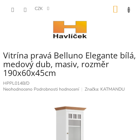
Přejít
NÁKUP
na
CZK
obsah
KOŠÍK
Vitrína pravá Belluno Elegante bílá,
medový dub, masiv, rozměr
190x60x45cm
HPPL014B/D
Průměrné
Neohodnoceno
Podrobnosti hodnocení
Značka:
KATMANDU
hodnocení
produktu
je
0,0
z
5
hvězdiček.