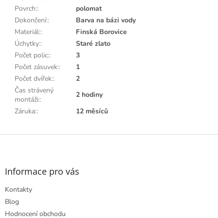
Povrch:
:
polomat
Dokončení:
:
Barva na bázi vody
Materiál:
:
Finská Borovice
Úchytky:
:
Staré zlato
Počet polic:
:
3
Počet zásuvek:
:
1
Počet dvířek:
:
2
Čas strávený
2 hodiny
montáži:
:
Záruka:
:
12 měsíců
Z
á
p
a
Informace pro vás
t
Kontakty
í
Blog
Hodnocení obchodu