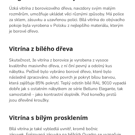
Úzká vitrína z borovicového dřeva, navzdory svým malým
rozměrům, umožňuje ukládat věci různými způsoby. Má police
za sklem, zásuvku a uzavřenou polici. Bílá vitrína do obývacího
pokoje byla vyrobena v Polsku z nejlepšího materiálu, kterým
je borové dřevo.
Vitrína z bílého dřeva
Skutečnost, že vitrína z borovice je vyrobena z vysoce
kvalitního masivního dřeva, z ní činí pevný a odolný kus
nábytku. Pečlivě bylo vybráno borové dřevo, které bylo
následně zpracováno. Jeho povrch je pokryt bílou barvou,
která zajišťuje 85% pokrytí. Teplý odstín bílé RAL 9010 vypadá
dobře jak s ostatním nábytkem ze série Belluno Elegante, tak
samostatně - jako kontrastní doplněk. Pod konečky prstů
jsou dřevěné kroužky.
Vitrína s bílým prosklením
Bílá vitrína je také vybledlá uvnitř, kromě bočnic
zásuvek. Frézovaná zásuvka na běžcích Quadro se vyznačuje