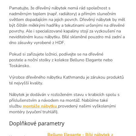
Pamatujte, že dřevěný nábytek nemá rád společnost s
nadměrným teplem (např. radiátory) a přímým slunečním
světlem dopadajícím na jejich povrch. Dřevěný nábytek by měl
být čištěn měkkými hadříky a tekutinami určenými na dřevěné
povrchy. Ale i specializované kapaliny stojí za vyzkoušení na
neviditelném kusu nábytku. Bílé skleněné pouzdro má zadní a
dno zásuvky vyrobené z HDF.
Pokud si zařizujete ložnici, podívejte se na dřevěné
postele a noční stolky z kolekce Belluno Elegante nebo
Toskánsko.
Výrobce dřevěného nábytku
Kathmandu je zárukou produktů
té nejvyšší kvality.
Nábytek je dodáván v rozloženém stavu v krabicích spolu s
příslušenstvím a návodem na montáž. Nabízíme také
službu
montáže nábytku
provedený našimi vyškolenými
montéry (vyučení truhláři).
Doplňkové parametry
Belluno Elegante - Bílý nábytek z