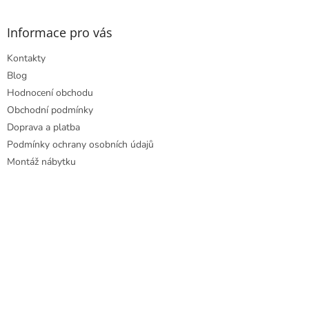
á
d
p
a
a
Informace pro vás
c
t
í
Kontakty
í
p
r
Blog
v
Hodnocení obchodu
k
Obchodní podmínky
y
Doprava a platba
v
ý
Podmínky ochrany osobních údajů
p
Montáž nábytku
i
s
u