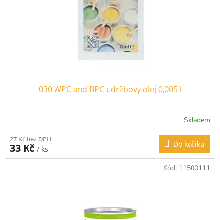
o
d
u
k
t
ů
030 WPC and BPC údržbový olej 0,005 l
Skladem
27 Kč bez DPH
Do košíku
33 Kč
/ ks
Kód:
11500111