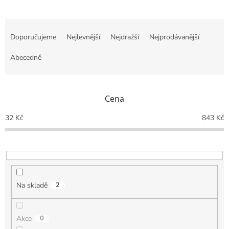
Ř
a
Doporučujeme
Nejlevnější
Nejdražší
Nejprodávanější
z
e
Abecedně
n
í
p
Cena
r
o
32
Kč
843
Kč
d
u
k
t
ů
Na skladě
2
Akce
0