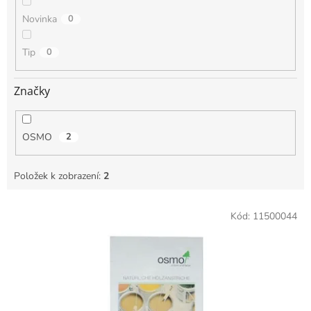
Novinka
0
Tip
0
Značky
OSMO
2
Položek k zobrazení:
2
V
Kód:
11500044
ý
p
i
s
p
r