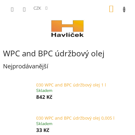
Přejít
NÁKUP
na
CZK
obsah
KOŠÍK
WPC and BPC údržbový olej
Nejprodávanější
030 WPC and BPC údržbový olej 1 l
Skladem
842 Kč
030 WPC and BPC údržbový olej 0,005 l
Skladem
33 Kč