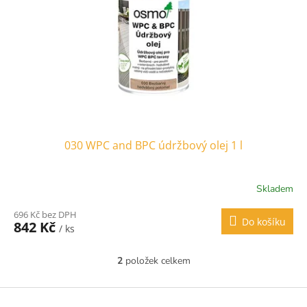
030 WPC and BPC údržbový olej 1 l
Skladem
696 Kč bez DPH
Do košíku
842 Kč
/ ks
2
položek celkem
O
v
l
Z
á