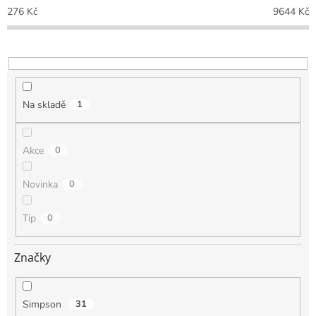
o
276
Kč
9644
Kč
d
u
k
t
ů
Na skladě
1
Akce
0
Novinka
0
Tip
0
Značky
Simpson
31