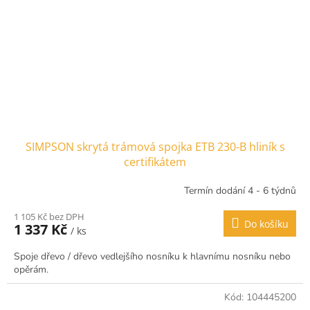
SIMPSON skrytá trámová spojka ETB 230-B hliník s
certifikátem
Termín dodání 4 - 6 týdnů
1 105 Kč bez DPH
Do košíku
1 337 Kč
/ ks
Spoje dřevo / dřevo vedlejšího nosníku k hlavnímu nosníku nebo
opěrám.
Kód:
104445200