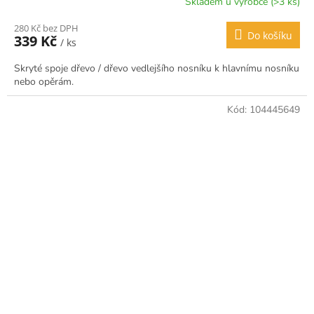
Skladem u výrobce (>3 ks)
280 Kč bez DPH
Do košíku
339 Kč
/ ks
Skryté spoje dřevo / dřevo vedlejšího nosníku k hlavnímu nosníku
nebo opěrám.
Kód:
104445649