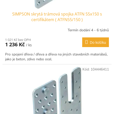
SIMPSON skrytá trámová spojka ATFN 55x150 s
certifikátem ( ATFN55/150 )
Termín dodání 4 - 6 týdnů
1 021 Kč bez DPH
Do košíku
1 236 Kč
/ ks
Pro spojení dřeva / dřeva a dřeva na jiných stavebních materiáleů,
jako je beton, zdivo nebo ocel.
Kód:
104446411