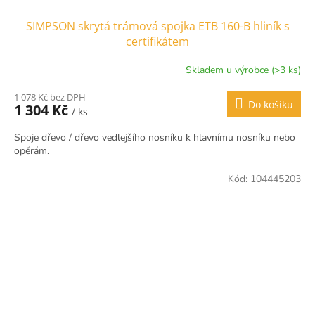
SIMPSON skrytá trámová spojka ETB 160-B hliník s
certifikátem
Skladem u výrobce (>3 ks)
1 078 Kč bez DPH
Do košíku
1 304 Kč
/ ks
Spoje dřevo / dřevo vedlejšího nosníku k hlavnímu nosníku nebo
opěrám.
Kód:
104445203