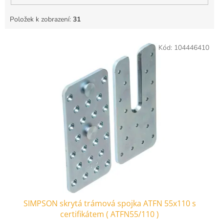
Položek k zobrazení:
31
V
Kód:
104446410
ý
p
i
s
p
r
o
d
u
k
t
ů
SIMPSON skrytá trámová spojka ATFN 55x110 s
certifikátem ( ATFN55/110 )