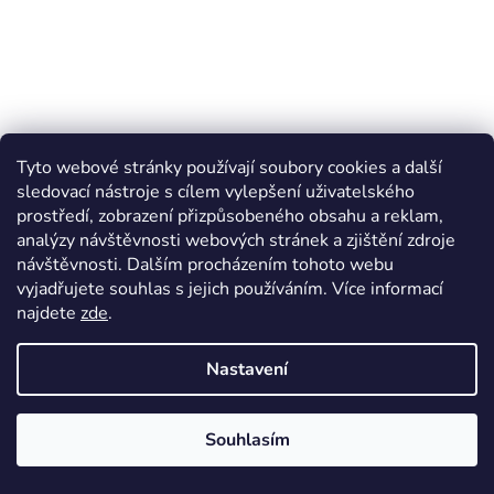
Tyto webové stránky používají soubory cookies a další
sledovací nástroje s cílem vylepšení uživatelského
SIMPSON trámová spojka BTALU 240-B hliník, s
prostředí, zobrazení přizpůsobeného obsahu a reklam,
certifikátem
analýzy návštěvnosti webových stránek a zjištění zdroje
návštěvnosti. Dalším procházením tohoto webu
Termín dodání 4 - 6 týdnů
vyjadřujete souhlas s jejich používáním. Více informací
najdete
zde
.
727 Kč bez DPH
Do košíku
880 Kč
/ ks
Nastavení
Skryté spoje dřevo / dřevo vedlejšího nosníku k hlavnímu nosníku
nebo opěrám.
Souhlasím
Kód:
104445657