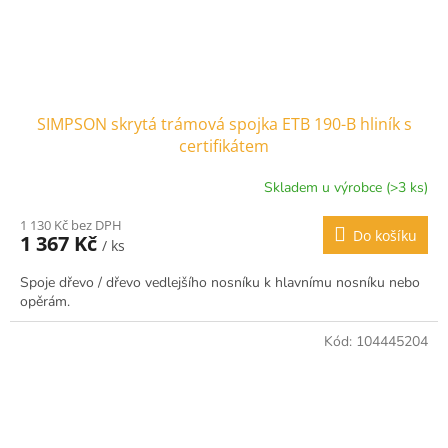
SIMPSON skrytá trámová spojka ETB 190-B hliník s
certifikátem
Skladem u výrobce (>3 ks)
1 130 Kč bez DPH
Do košíku
1 367 Kč
/ ks
Spoje dřevo / dřevo vedlejšího nosníku k hlavnímu nosníku nebo
opěrám.
Kód:
104445204