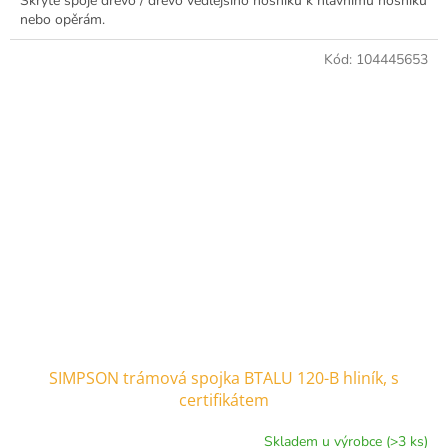
Skryté spoje dřevo / dřevo vedlejšího nosníku k hlavnímu nosníku
nebo opěrám.
Kód:
104445653
SIMPSON trámová spojka BTALU 120-B hliník, s
certifikátem
Skladem u výrobce (>3 ks)