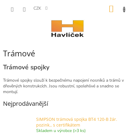
Přejít
NÁKUP
na
CZK
obsah
KOŠÍK
Trámové
Trámové spojky
Trámové spojky slouží k bezpečnému napojení nosníků a trámů v
dřevěných konstrukcích. Jsou robustní, spolehlivé a snadno se
montují.
Nejprodávanější
SIMPSON trámová spojka BT4 120-B žár.
pozink., s certifikátem
Skladem u výrobce (>3 ks)