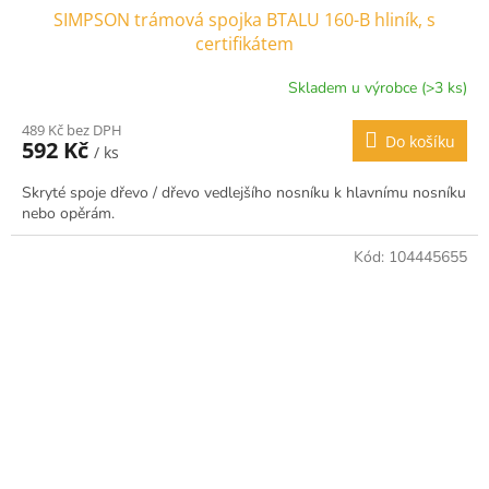
SIMPSON trámová spojka BTALU 160-B hliník, s
certifikátem
Skladem u výrobce (>3 ks)
489 Kč bez DPH
Do košíku
592 Kč
/ ks
Skryté spoje dřevo / dřevo vedlejšího nosníku k hlavnímu nosníku
nebo opěrám.
Kód:
104445655