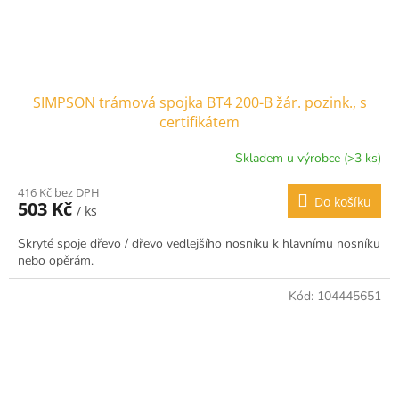
SIMPSON trámová spojka BT4 200-B žár. pozink., s
certifikátem
Skladem u výrobce (>3 ks)
416 Kč bez DPH
Do košíku
503 Kč
/ ks
Skryté spoje dřevo / dřevo vedlejšího nosníku k hlavnímu nosníku
nebo opěrám.
Kód:
104445651