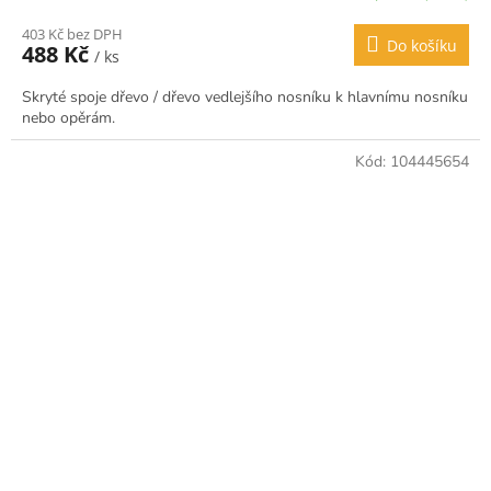
403 Kč bez DPH
Do košíku
488 Kč
/ ks
Skryté spoje dřevo / dřevo vedlejšího nosníku k hlavnímu nosníku
nebo opěrám.
Kód:
104445654