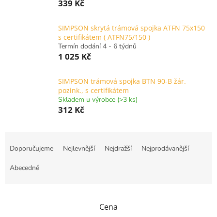
339 Kč
SIMPSON skrytá trámová spojka ATFN 75x150
s certifikátem ( ATFN75/150 )
Termín dodání 4 - 6 týdnů
1 025 Kč
SIMPSON trámová spojka BTN 90-B žár.
pozink., s certifikátem
Skladem u výrobce (>3 ks)
312 Kč
Ř
a
Doporučujeme
Nejlevnější
Nejdražší
Nejprodávanější
z
e
Abecedně
n
í
p
Cena
r