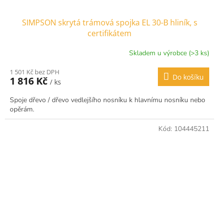
SIMPSON skrytá trámová spojka EL 30-B hliník, s
certifikátem
Skladem u výrobce (>3 ks)
1 501 Kč bez DPH
Do košíku
1 816 Kč
/ ks
Spoje dřevo / dřevo vedlejšího nosníku k hlavnímu nosníku nebo
opěrám.
Kód:
104445211