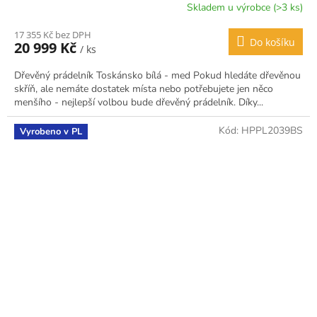
Skladem u výrobce (>3 ks)
17 355 Kč bez DPH
Do košíku
20 999 Kč
/ ks
Dřevěný prádelník Toskánsko bílá - med Pokud hledáte dřevěnou
skříň, ale nemáte dostatek místa nebo potřebujete jen něco
menšího - nejlepší volbou bude dřevěný prádelník. Díky...
Kód:
HPPL2039BS
Vyrobeno v PL