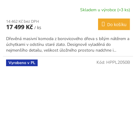
Skladem u výrobce (>3 ks)
14 462 Kč bez DPH
Do košíku
17 499 Kč
/ ks
Dřevěná masivní komoda z borovicového dřeva s bílým nátěrem a
úchytkami v odstínu staré zlato. Designově vyladěná do
nejmenšího detailu, velikost úložného prostoru nadchne i...
Kód:
HPPL2050B
Vyrobeno v PL