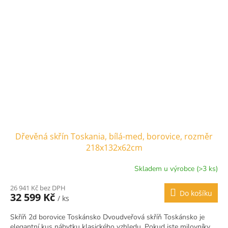
Dřevěná skřín Toskania, bílá-med, borovice, rozměr
218x132x62cm
Skladem u výrobce (>3 ks)
26 941 Kč bez DPH
Do košíku
32 599 Kč
/ ks
Skříň 2d borovice Toskánsko Dvoudveřová skříň Toskánsko je
elegantní kus nábytku klasického vzhledu. Pokud jste milovníky