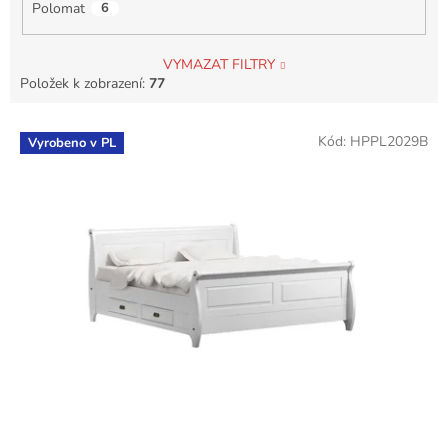
Polomat
6
VYMAZAT FILTRY
Položek k zobrazení:
77
V
Kód:
HPPL2029B
Vyrobeno v PL
ý
p
i
s
p
r
o
d
u
k
t
ů