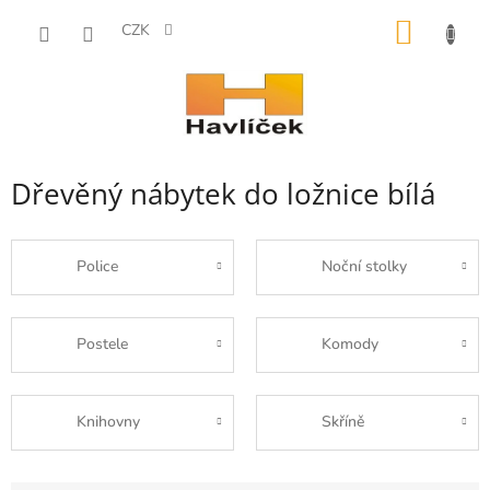
Přejít
NÁKUP
na
CZK
obsah
KOŠÍK
Dřevěný nábytek do ložnice bílá
Police
Noční stolky
Postele
Komody
Knihovny
Skříně