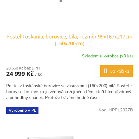
Postel Toskania, borovice, bílá, rozměr 99x167x217cm
(160x200cm)
Skladem u výrobce (>3 ks)
20 660 Kč bez DPH
Do košíku
24 999 Kč
/ ks
Postel z toskánské borovice se zásuvkami (160x200) bílá Postel z
borovice Toskánsko je věnována zejména těm, kteří hledají zdravý
a pohodlný spánek. Protože trávíme hodně času...
Kód:
HPPL2027B
Vyrobeno v PL