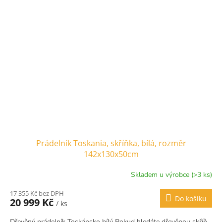
Prádelník Toskania, skříňka, bílá, rozměr
142x130x50cm
Skladem u výrobce (>3 ks)
17 355 Kč bez DPH
Do košíku
20 999 Kč
/ ks
Dřevěný prádelník Toskánsko bílý Pokud hledáte dřevěnou skříň,