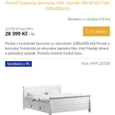
Postel Toskania, borovice, bílá, rozměr 99x187x217cm
(180x200cm)
Skladem u výrobce (>3 ks)
23 470 Kč bez DPH
Do košíku
28 399 Kč
/ ks
Postel z toskánské borovice se zásuvkami (180x200) bílá Postel z
borovice Toskánsko je věnována zejména těm, kteří hledají zdravý
a pohodlný spánek. Protože trávíme hodně času...
Kód:
HPPL2025B
Vyrobeno v PL