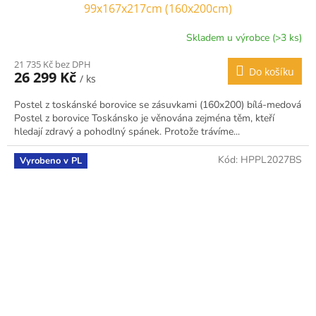
99x167x217cm (160x200cm)
Skladem u výrobce (>3 ks)
21 735 Kč bez DPH
Do košíku
26 299 Kč
/ ks
Postel z toskánské borovice se zásuvkami (160x200) bílá-medová
Postel z borovice Toskánsko je věnována zejména těm, kteří
hledají zdravý a pohodlný spánek. Protože trávíme...
Kód:
HPPL2027BS
Vyrobeno v PL