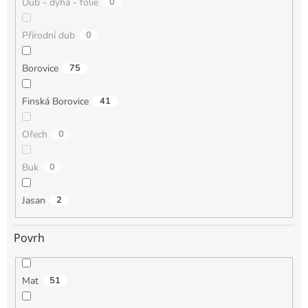
Dub - dýha - fólie
0
Přírodní dub
0
Borovice
75
Finská Borovice
41
Ořech
0
Buk
0
Jasan
2
Povrh
Mat
51