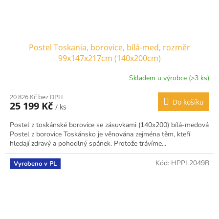
Postel Toskania, borovice, bílá-med, rozměr
99x147x217cm (140x200cm)
Skladem u výrobce (>3 ks)
20 826 Kč bez DPH
Do košíku
25 199 Kč
/ ks
Postel z toskánské borovice se zásuvkami (140x200) bílá-medová
Postel z borovice Toskánsko je věnována zejména těm, kteří
hledají zdravý a pohodlný spánek. Protože trávíme...
Kód:
HPPL2049B
Vyrobeno v PL