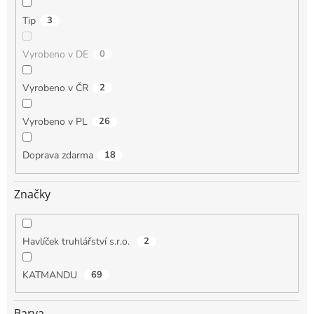
Tip
3
Vyrobeno v DE
0
Vyrobeno v ČR
2
Vyrobeno v PL
26
Doprava zdarma
18
Značky
Havlíček truhlářství s.r.o.
2
KATMANDU
69
Barva