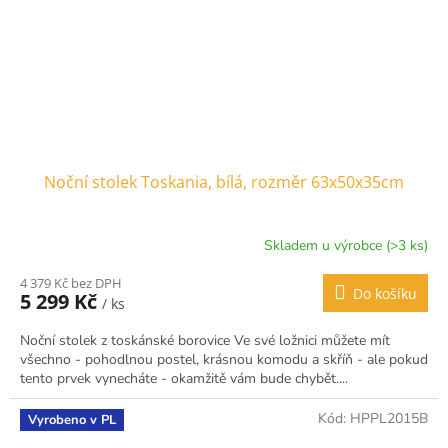
Noční stolek Toskania, bílá, rozměr 63x50x35cm
Skladem u výrobce (>3 ks)
4 379 Kč bez DPH
Do košíku
5 299 Kč
/ ks
Noční stolek z toskánské borovice Ve své ložnici můžete mít
všechno - pohodlnou postel, krásnou komodu a skříň - ale pokud
tento prvek vynecháte - okamžitě vám bude chybět....
Kód:
HPPL2015B
Vyrobeno v PL