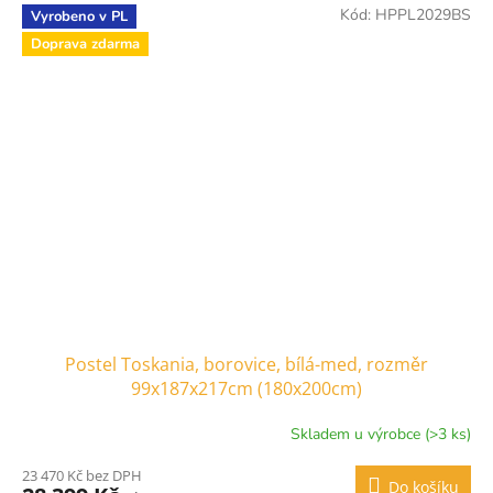
Kód:
HPPL2029BS
Vyrobeno v PL
Doprava zdarma
Postel Toskania, borovice, bílá-med, rozměr
99x187x217cm (180x200cm)
Skladem u výrobce (>3 ks)
23 470 Kč bez DPH
Do košíku