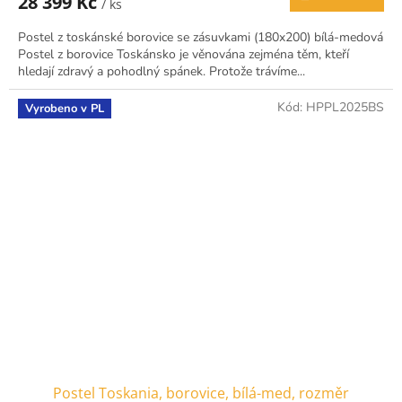
28 399 Kč
/ ks
Postel z toskánské borovice se zásuvkami (180x200) bílá-medová
Postel z borovice Toskánsko je věnována zejména těm, kteří
hledají zdravý a pohodlný spánek. Protože trávíme...
Kód:
HPPL2025BS
Vyrobeno v PL
Postel Toskania, borovice, bílá-med, rozměr