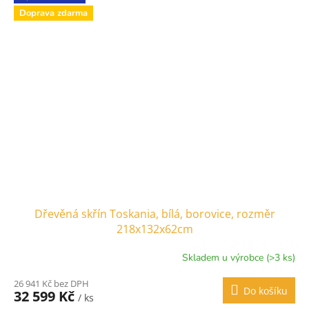
Doprava zdarma
Dřevěná skřín Toskania, bílá, borovice, rozměr
218x132x62cm
Skladem u výrobce (>3 ks)
26 941 Kč bez DPH
Do košíku
32 599 Kč
/ ks