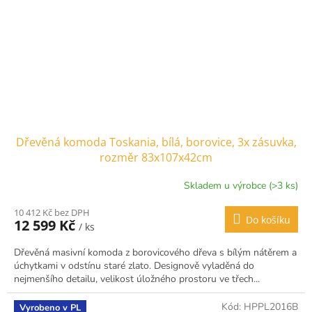
Dřevěná komoda Toskania, bílá, borovice, 3x zásuvka,
rozměr 83x107x42cm
Skladem u výrobce (>3 ks)
10 412 Kč bez DPH
Do košíku
12 599 Kč
/ ks
Dřevěná masivní komoda z borovicového dřeva s bílým nátěrem a
úchytkami v odstínu staré zlato. Designově vyladěná do
nejmenšího detailu, velikost úložného prostoru ve třech...
Kód:
HPPL2016B
Vyrobeno v PL