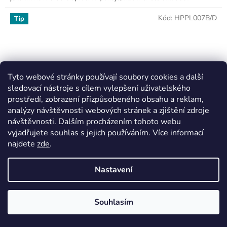
Kód:
HPPL007B/D
Tip
Tyto webové stránky používají soubory cookies a další
sledovací nástroje s cílem vylepšení uživatelského
prostředí, zobrazení přizpůsobeného obsahu a reklam,
analýzy návštěvnosti webových stránek a zjištění zdroje
návštěvnosti. Dalším procházením tohoto webu
vyjadřujete souhlas s jejich používáním. Více informací
najdete
zde
.
Nastavení
Dřevěná knihovna Belluno Elegante bílá, medový dub,
masiv, rozměr 190x90x45cm
Souhlasím
Termín dodání 4 - 6 týdnů