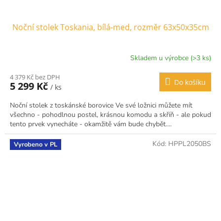
Noční stolek Toskania, bílá-med, rozměr 63x50x35cm
Skladem u výrobce (>3 ks)
4 379 Kč bez DPH
Do košíku
5 299 Kč
/ ks
Noční stolek z toskánské borovice Ve své ložnici můžete mít
všechno - pohodlnou postel, krásnou komodu a skříň - ale pokud
tento prvek vynecháte - okamžitě vám bude chybět....
Kód:
HPPL2050BS
Vyrobeno v PL