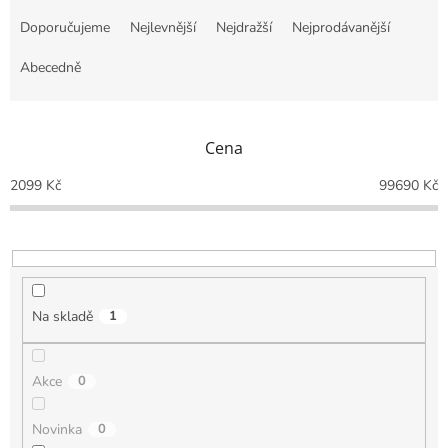
Ř
a
Doporučujeme
Nejlevnější
Nejdražší
Nejprodávanější
z
e
Abecedně
n
í
p
Cena
r
o
2099
Kč
99690
Kč
d
u
k
t
ů
Na skladě
1
Akce
0
Novinka
0