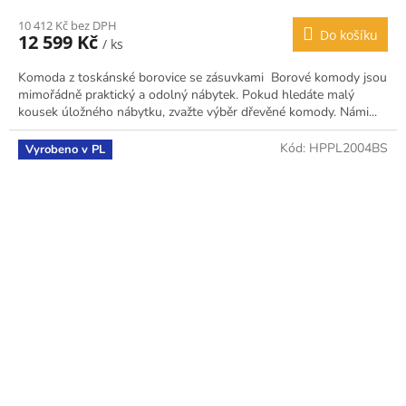
10 412 Kč bez DPH
Do košíku
12 599 Kč
/ ks
Komoda z toskánské borovice se zásuvkami Borové komody jsou
mimořádně praktický a odolný nábytek. Pokud hledáte malý
kousek úložného nábytku, zvažte výběr dřevěné komody. Námi...
Kód:
HPPL2004BS
Vyrobeno v PL