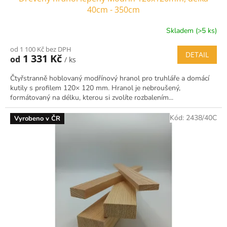
40cm - 350cm
Skladem (>5 ks)
od 1 100 Kč bez DPH
DETAIL
1 331 Kč
od
/ ks
Čtyřstranně hoblovaný modřínový hranol pro truhláře a domácí
kutily s profilem 120× 120 mm. Hranol je nebroušený,
formátovaný na délku, kterou si zvolíte rozbalením...
Kód:
2438/40C
Vyrobeno v ČR