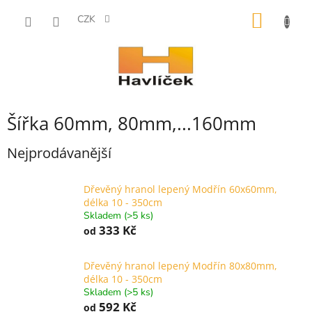
Přejít
NÁKUP
na
CZK
obsah
KOŠÍK
Šířka 60mm, 80mm,...160mm
Nejprodávanější
Dřevěný hranol lepený Modřín 60x60mm,
délka 10 - 350cm
Skladem (>5 ks)
333 Kč
od
Dřevěný hranol lepený Modřín 80x80mm,
délka 10 - 350cm
Skladem (>5 ks)
592 Kč
od