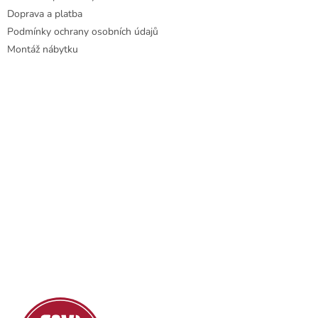
y
Doprava a platba
v
ý
Podmínky ochrany osobních údajů
p
Montáž nábytku
i
s
u