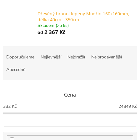
Dřevěný hranol lepený Modřín 160x160mm,
délka 40cm - 350cm
Skladem (>5 ks)
2 367 Kč
od
Ř
a
Doporučujeme
Nejlevnější
Nejdražší
Nejprodávanější
z
e
Abecedně
n
í
p
Cena
r
o
332
Kč
24849
Kč
d
u
k
t
ů