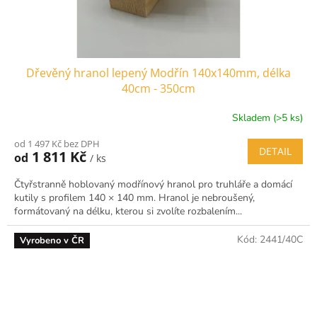
Dřevěný hranol lepený Modřín 140x140mm, délka
40cm - 350cm
Skladem (>5 ks)
od 1 497 Kč bez DPH
DETAIL
1 811 Kč
od
/ ks
Čtyřstranně hoblovaný modřínový hranol pro truhláře a domácí
kutily s profilem 140 × 140 mm. Hranol je nebroušený,
formátovaný na délku, kterou si zvolíte rozbalením...
Kód:
2441/40C
Vyrobeno v ČR