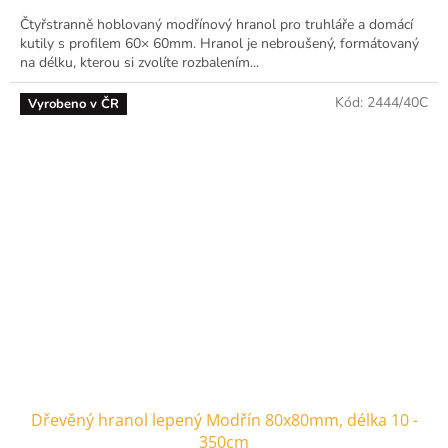
Čtyřstranně hoblovaný modřínový hranol pro truhláře a domácí
kutily s profilem 60× 60mm. Hranol je nebroušený, formátovaný
na délku, kterou si zvolíte rozbalením...
Kód:
2444/40C
Vyrobeno v ČR
Dřevěný hranol lepený Modřín 80x80mm, délka 10 -
350cm