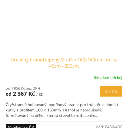
Dřevěný hranol lepený Modřín 160x160mm, délka
40cm - 350cm
Skladem (>5 ks)
od 1 956 Kč bez DPH
DETAIL
2 367 Kč
od
/ ks
Čtyřstranně hoblovaný modřínový hranol pro truhláře a domácí
kutily s profilem 160 × 160mm. Hranol je nebroušený,
formátovaný na délku, kterou si zvolíte rozbalením...
Kód:
6436/40C
Vyrobeno v ČR