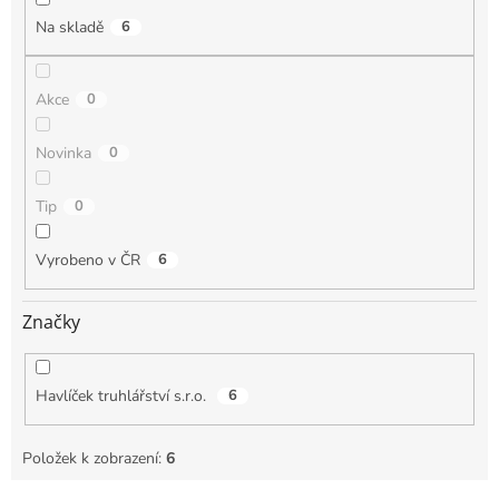
Na skladě
6
Akce
0
Novinka
0
Tip
0
Vyrobeno v ČR
6
Značky
Havlíček truhlářství s.r.o.
6
Položek k zobrazení:
6