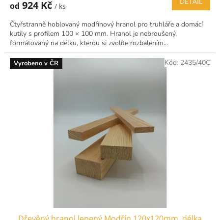
DETAIL
924 Kč
od
/ ks
Čtyřstranně hoblovaný modřínový hranol pro truhláře a domácí
kutily s profilem 100 × 100 mm. Hranol je nebroušený,
formátovaný na délku, kterou si zvolíte rozbalením...
Kód:
2435/40C
Vyrobeno v ČR
Dřevěný hranol lepený Modřín 120x120mm, délka