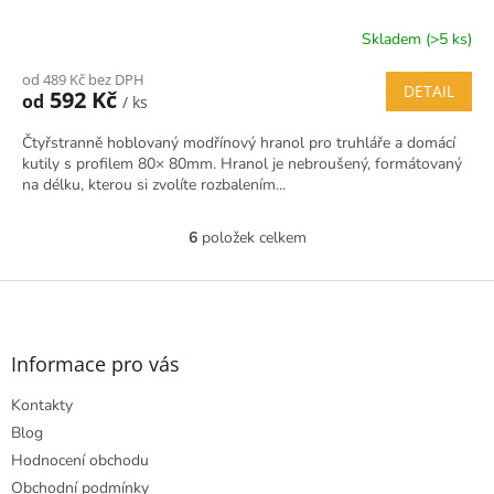
Skladem (>5 ks)
od 489 Kč bez DPH
DETAIL
592 Kč
od
/ ks
Čtyřstranně hoblovaný modřínový hranol pro truhláře a domácí
kutily s profilem 80× 80mm. Hranol je nebroušený, formátovaný
na délku, kterou si zvolíte rozbalením...
6
položek celkem
O
v
l
Z
á
á
d
p
a
a
Informace pro vás
c
t
í
Kontakty
í
p
r
Blog
v
Hodnocení obchodu
k
Obchodní podmínky