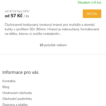
Skladem (>5 ks)
od 47 Kč bez DPH
DETAIL
57 Kč
od
/ ks
Čtyřstranně hoblovaný smrkový hranol pro truhláře a domácí
kutily s profilem 50× 90mm. Hranol je nebroušený, formátovaný
na délku, kterou si zvolíte rozbalením...
10
položek celkem
O
v
l
Z
á
á
d
p
a
a
Informace pro vás
c
t
í
Kontakty
í
p
r
Blog
v
Hodnocení obchodu
k
Obchodní podmínky
y
Doprava a platba
v