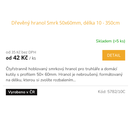
Dřevěný hranol Smrk 50x60mm, délka 10 - 350cm
Skladem (>5 ks)
od 35 Kč bez DPH
DETAIL
42 Kč
od
/ ks
Čtyřstranně hoblovaný smrkový hranol pro truhláře a domácí
kutily s profilem 50× 60mm. Hranol je nebroušený, formátovaný
na délku, kterou si zvolíte rozbalením...
Kód:
5782/10C
Vyrobeno v ČR