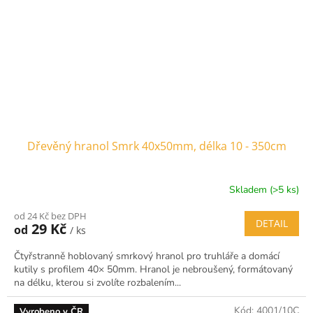
Dřevěný hranol Smrk 40x50mm, délka 10 - 350cm
Skladem (>5 ks)
od 24 Kč bez DPH
DETAIL
29 Kč
od
/ ks
Čtyřstranně hoblovaný smrkový hranol pro truhláře a domácí
kutily s profilem 40× 50mm. Hranol je nebroušený, formátovaný
na délku, kterou si zvolíte rozbalením...
Kód:
4001/10C
Vyrobeno v ČR