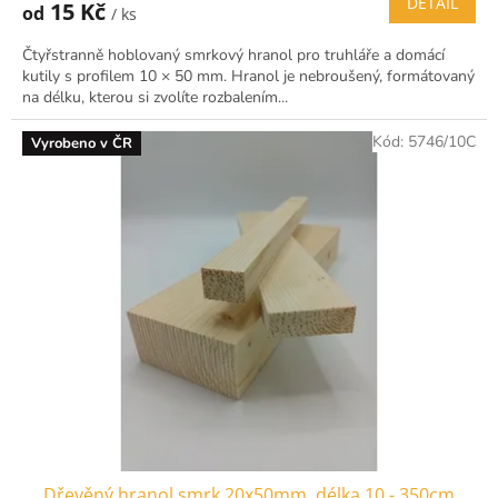
DETAIL
15 Kč
od
/ ks
Čtyřstranně hoblovaný smrkový hranol pro truhláře a domácí
kutily s profilem 10 × 50 mm. Hranol je nebroušený, formátovaný
na délku, kterou si zvolíte rozbalením...
Kód:
5746/10C
Vyrobeno v ČR
Dřevěný hranol smrk 20x50mm, délka 10 - 350cm