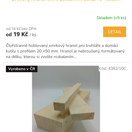
Skladem (>5 ks)
od 16 Kč bez DPH
DETAIL
19 Kč
od
/ ks
Čtyřstranně hoblovaný smrkový hranol pro truhláře a domácí
kutily s profilem 20 ×50 mm. Hranol je nebroušený, formátovaný
na délku, kterou si zvolíte rozbalením...
Kód:
4382/10C
Vyrobeno v ČR