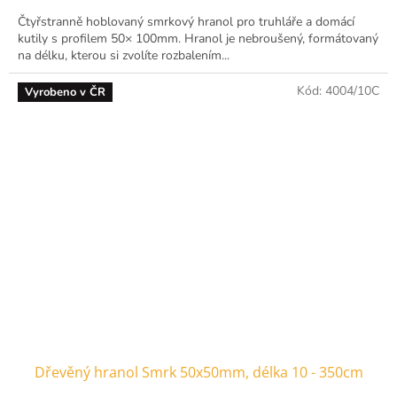
Čtyřstranně hoblovaný smrkový hranol pro truhláře a domácí
kutily s profilem 50× 100mm. Hranol je nebroušený, formátovaný
na délku, kterou si zvolíte rozbalením...
Kód:
4004/10C
Vyrobeno v ČR
Dřevěný hranol Smrk 50x50mm, délka 10 - 350cm