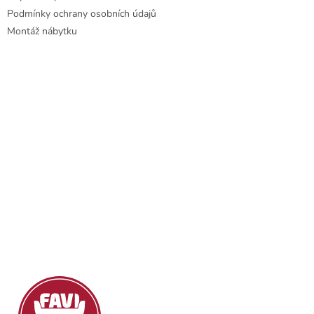
ý
Podmínky ochrany osobních údajů
p
Montáž nábytku
i
s
u