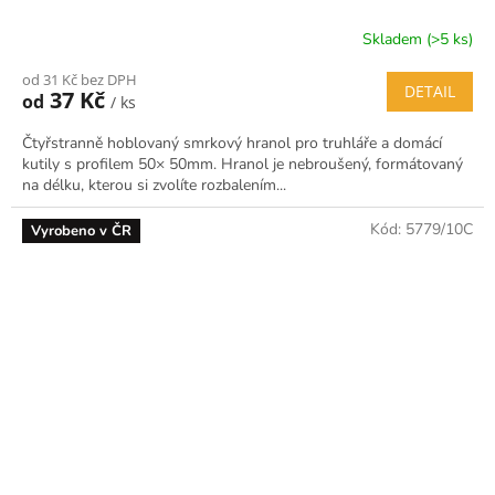
Skladem (>5 ks)
od 31 Kč bez DPH
DETAIL
37 Kč
od
/ ks
Čtyřstranně hoblovaný smrkový hranol pro truhláře a domácí
kutily s profilem 50× 50mm. Hranol je nebroušený, formátovaný
na délku, kterou si zvolíte rozbalením...
Kód:
5779/10C
Vyrobeno v ČR