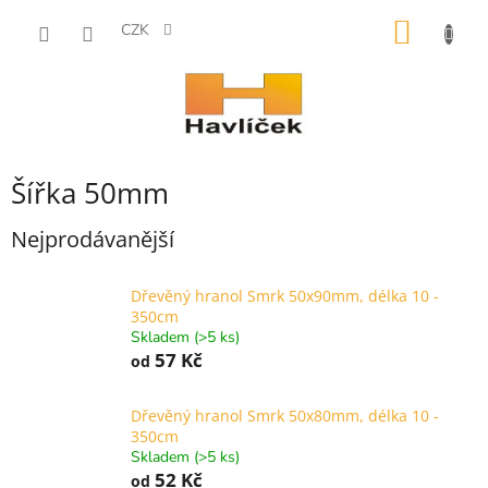
Přejít
NÁKUP
na
CZK
obsah
KOŠÍK
Šířka 50mm
Nejprodávanější
Dřevěný hranol Smrk 50x90mm, délka 10 -
350cm
Skladem (>5 ks)
57 Kč
od
Dřevěný hranol Smrk 50x80mm, délka 10 -
350cm
Skladem (>5 ks)
52 Kč
od