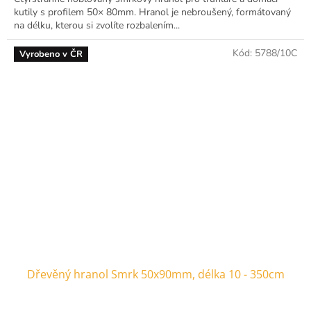
kutily s profilem 50× 80mm. Hranol je nebroušený, formátovaný
na délku, kterou si zvolíte rozbalením...
Kód:
5788/10C
Vyrobeno v ČR
Dřevěný hranol Smrk 50x90mm, délka 10 - 350cm