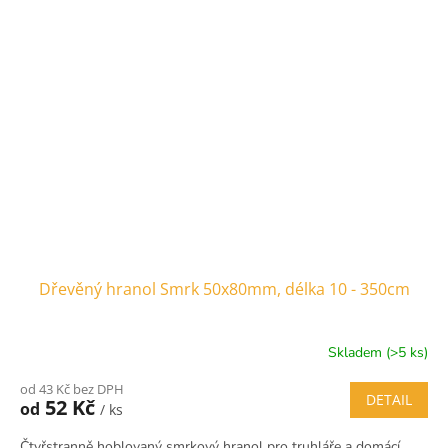
Dřevěný hranol Smrk 50x80mm, délka 10 - 350cm
Skladem (>5 ks)
od 43 Kč bez DPH
DETAIL
52 Kč
od
/ ks
Čtyřstranně hoblovaný smrkový hranol pro truhláře a domácí