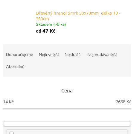
Dřevěný hranol Smrk 50x70mm, délka 10 -
350cm
Skladem (>5 ks)
47 Kč
od
Ř
a
Doporučujeme
Nejlevnější
Nejdražší
Nejprodávanější
z
e
Abecedně
n
í
p
Cena
r
o
14
Kč
2638
Kč
d
u
k
t
ů