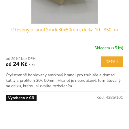
Dřevěný hranol Smrk 30x50mm, délka 10 - 350cm
Skladem (>5 ks)
od 20 Kč bez DPH
DETAIL
24 Kč
od
/ ks
Čtyřstranně hoblovaný smrkový hranol pro truhláře a domácí
kutily s profilem 30× 50mm. Hranol je nebroušený, formátovaný
na délku, kterou si zvolíte rozbalením...
Kód:
4385/10C
Vyrobeno v ČR