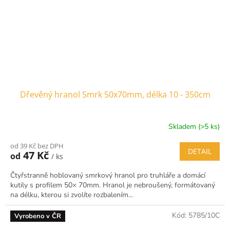
Dřevěný hranol Smrk 50x70mm, délka 10 - 350cm
Skladem (>5 ks)
od 39 Kč bez DPH
DETAIL
47 Kč
od
/ ks
Čtyřstranně hoblovaný smrkový hranol pro truhláře a domácí
kutily s profilem 50× 70mm. Hranol je nebroušený, formátovaný
na délku, kterou si zvolíte rozbalením...
Kód:
5785/10C
Vyrobeno v ČR