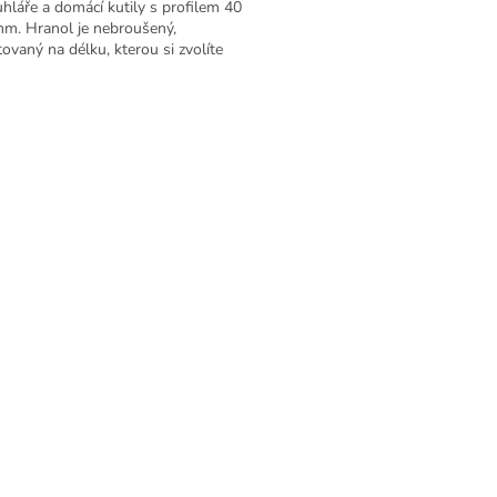
uhláře a domácí kutily s profilem 40
m. Hranol je nebroušený,
ovaný na délku, kterou si zvolíte
ením možností...
O
v
l
á
d
a
c
í
p
r
v
k
y
v
ý
p
i
s
u