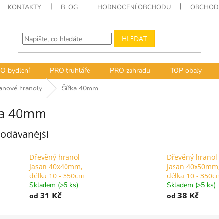
KONTAKTY
BLOG
HODNOCENÍ OBCHODU
OBCHODN
HLEDAT
O bydlení
PRO truhláře
PRO zahradu
TOP obaly
anové hranoly
Šířka 40mm
ka 40mm
odávanější
Dřevěný hranol
Dřevěný hranol
Jasan 40x40mm,
Jasan 40x50mm
délka 10 - 350cm
délka 10 - 350c
Skladem (>5 ks)
Skladem (>5 ks)
31 Kč
38 Kč
od
od