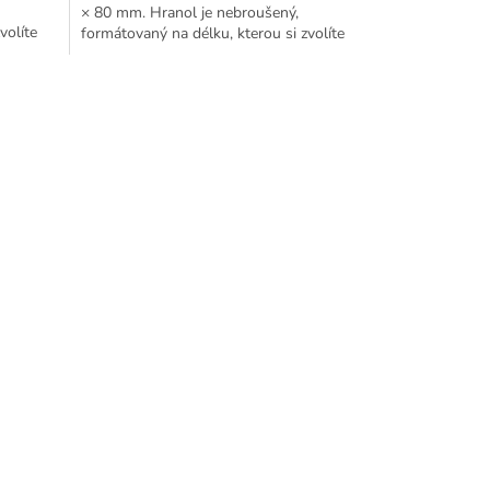
× 80 mm. Hranol je nebroušený,
volíte
formátovaný na délku, kterou si zvolíte
rozbalením možností...