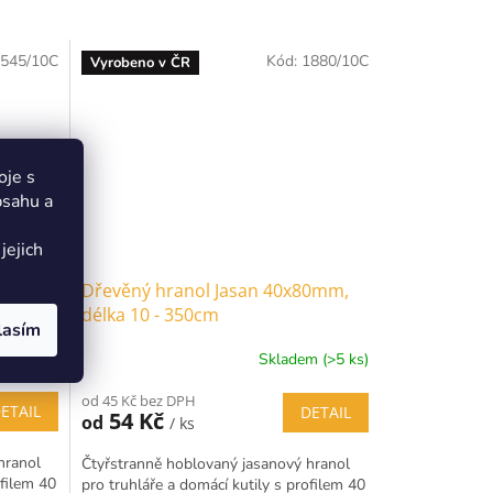
545/10C
Kód:
1880/10C
Vyrobeno v ČR
oje s
bsahu a
jejich
70mm,
Dřevěný hranol Jasan 40x80mm,
délka 10 - 350cm
lasím
 (>5 ks)
Skladem (>5 ks)
od 45 Kč bez DPH
ETAIL
DETAIL
54 Kč
od
/ ks
hranol
Čtyřstranně hoblovaný jasanový hranol
ofilem 40
pro truhláře a domácí kutily s profilem 40