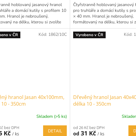
ranně hoblovaný jasanový hranol
Čtyřstranně hoblovaný jasanový 
uhláře a domácí kutily s profilem 10
pro truhláře a domácí kutily s pr
m. Hranol je nebroušený,
× 40 mm. Hranol je nebroušený,
ovaný na délku, kterou si zvolíte
formátovaný na délku, kterou si z
ením možností...
rozbalením možností...
Kód:
1862/10C
Kód:
1
beno v ČR
Vyrobeno v ČR
ěný hranol Jasan 40x100mm,
Dřevěný hranol Jasan 40x
 10 - 350cm
délka 10 - 350cm
Skladem (>5 ks)
Skladem
Kč bez DPH
od 26 Kč bez DPH
DETAIL
D
5 Kč
31 Kč
od
/ ks
/ ks