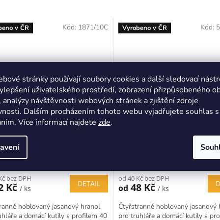
Kód:
1871/10C
Kód:
5
beno v ČR
Vyrobeno v ČR
bové stránky používají soubory cookies a další sledovací nástr
ylepšení uživatelského prostředí, zobrazení přizpůsobeného o
 analýzy návštěvnosti webových stránek a zjištění zdroje
nosti. Dalším procházením tohoto webu vyjadřujete souhlas s 
ním. Více informací najdete
zde
.
ěný hranol Jasan 40x60mm,
Dřevěný hranol Jasan 40x
 10 - 350cm
délka 10 - 350cm
avení
Souh
Skladem (>5 ks)
Skladem
Kč bez DPH
od 40 Kč bez DPH
DETAIL
D
2 Kč
48 Kč
od
/ ks
/ ks
ranně hoblovaný jasanový hranol
Čtyřstranně hoblovaný jasanový 
uhláře a domácí kutily s profilem 40
pro truhláře a domácí kutily s pr