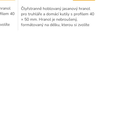
hranol
Čtyřstranně hoblovaný jasanový hranol
ofilem 40
pro truhláře a domácí kutily s profilem 40
× 50 mm. Hranol je nebroušený,
volíte
formátovaný na délku, kterou si zvolíte
rozbalením možností...