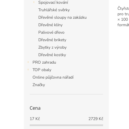
Spojovací kování
Čtyřst
Truhlářské svěrky
pro tr
Dřevěné sloupy na zakázku
× 100
Dřevěné klíny
formát
rozbal
Palivové dřevo
Dřevěné brikety
Zbytky z výroby
Dřevěné kostky
PRO zahradu
TOP obaly
Online půjčovna nářadí
Značky
Cena
17
Kč
2729
Kč