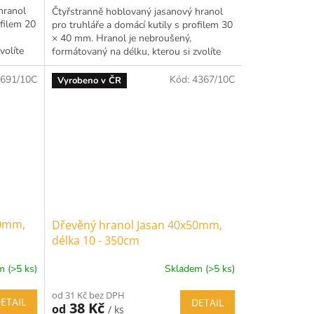
hranol
Čtyřstranně hoblovaný jasanový hranol
ofilem 20
pro truhláře a domácí kutily s profilem 30
× 40 mm. Hranol je nebroušený,
volíte
formátovaný na délku, kterou si zvolíte
rozbalením možností...
691/10C
Kód:
4367/10C
Vyrobeno v ČR
40mm,
Dřevěný hranol Jasan 40x50mm,
délka 10 - 350cm
 (>5 ks)
Skladem (>5 ks)
od 31 Kč bez DPH
ETAIL
DETAIL
38 Kč
od
/ ks