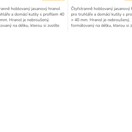
ranně hoblovaný jasanový hranol
Čtyřstranně hoblovaný jasanový 
uhláře a domácí kutily s profilem 40
pro truhláře a domácí kutily s pr
 mm. Hranol je nebroušený,
× 40 mm. Hranol je nebroušený,
ovaný na délku, kterou si zvolíte
formátovaný na délku, kterou si z
ením možností...
rozbalením možností...