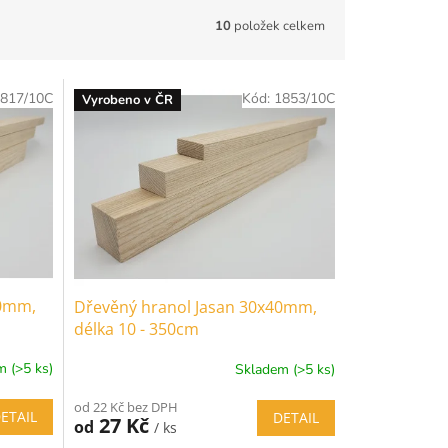
10
položek celkem
817/10C
Kód:
1853/10C
Vyrobeno v ČR
40mm,
Dřevěný hranol Jasan 30x40mm,
délka 10 - 350cm
 (>5 ks)
Skladem (>5 ks)
od 22 Kč bez DPH
ETAIL
DETAIL
27 Kč
od
/ ks