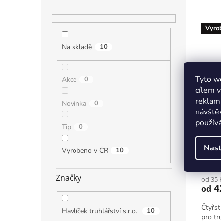
Vyro
Na skladě
10
Tyto we
Akce
0
cílem v
reklam,
Novinka
0
návštěv
používá
Tip
0
Dřev
délka
Nast
Vyrobeno v ČR
10
Značky
od 35 
4
od
Čtyřst
Havlíček truhlářství s.r.o.
10
pro tr