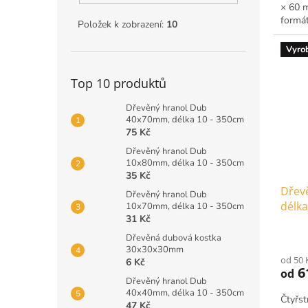
× 60 m
formát
Položek k zobrazení:
10
rozbal
Vyro
Top 10 produktů
Dřevěný hranol Dub
40x70mm, délka 10 - 350cm
75 Kč
Dřevěný hranol Dub
10x80mm, délka 10 - 350cm
35 Kč
Dřev
Dřevěný hranol Dub
délka
10x70mm, délka 10 - 350cm
31 Kč
Dřevěná dubová kostka
30x30x30mm
od 50 
6 Kč
6
od
Dřevěný hranol Dub
40x40mm, délka 10 - 350cm
Čtyřst
47 Kč