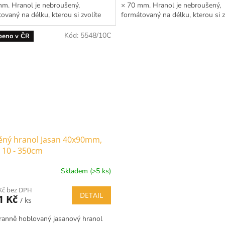
m. Hranol je nebroušený,
× 70 mm. Hranol je nebroušený,
ovaný na délku, kterou si zvolíte
formátovaný na délku, kterou si z
ením možností...
rozbalením možností...
Kód:
5548/10C
beno v ČR
ěný hranol Jasan 40x90mm,
 10 - 350cm
Skladem (>5 ks)
Kč bez DPH
DETAIL
1 Kč
/ ks
ranně hoblovaný jasanový hranol