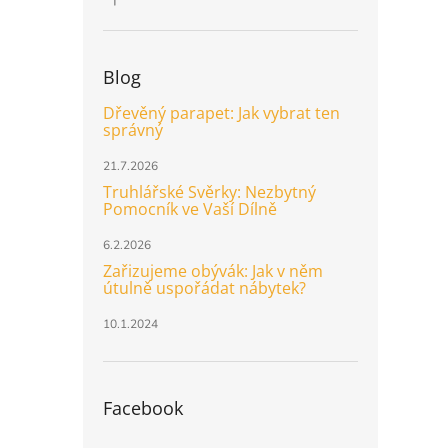
Hodnocení produktu je 5 z 5 hvězdiček.
Blog
Dřevěný parapet: Jak vybrat ten
správný
21.7.2026
Truhlářské Svěrky: Nezbytný
Pomocník ve Vaší Dílně
6.2.2026
Zařizujeme obývák: Jak v něm
útulně uspořádat nábytek?
10.1.2024
Facebook