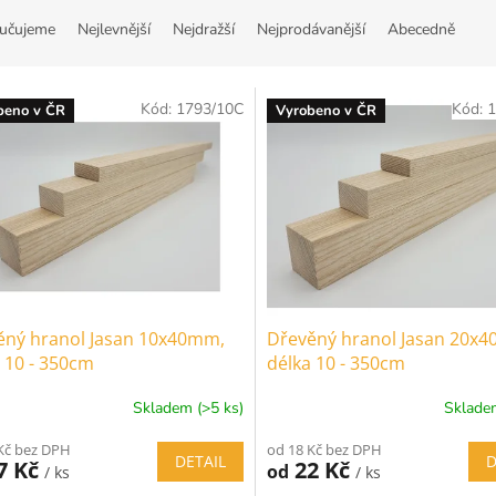
učujeme
Nejlevnější
Nejdražší
Nejprodávanější
Abecedně
Kód:
1793/10C
Kód:
1
beno v ČR
Vyrobeno v ČR
ěný hranol Jasan 10x40mm,
Dřevěný hranol Jasan 20x
 10 - 350cm
délka 10 - 350cm
Skladem (>5 ks)
Skladem
Kč bez DPH
od 18 Kč bez DPH
DETAIL
D
7 Kč
22 Kč
od
/ ks
/ ks