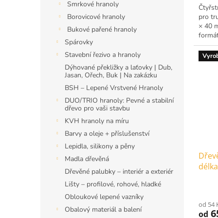
Smrkové hranoly
Čtyřst
pro tr
Borovicové hranoly
× 40 m
Bukové pařené hranoly
formát
Spárovky
rozbal
Stavební řezivo a hranoly
Vyro
Dýhované překližky a laťovky | Dub,
Jasan, Ořech, Buk | Na zakázku
BSH – Lepené Vrstvené Hranoly
DUO/TRIO hranoly: Pevné a stabilní
dřevo pro vaši stavbu
KVH hranoly na míru
Barvy a oleje + příslušenství
Lepidla, silikony a pěny
Dřev
Madla dřevěná
délka
Dřevěné palubky – interiér a exteriér
Lišty – profilové, rohové, hladké
Obloukové lepené vazníky
od 54 
Obalový materiál a balení
6
od