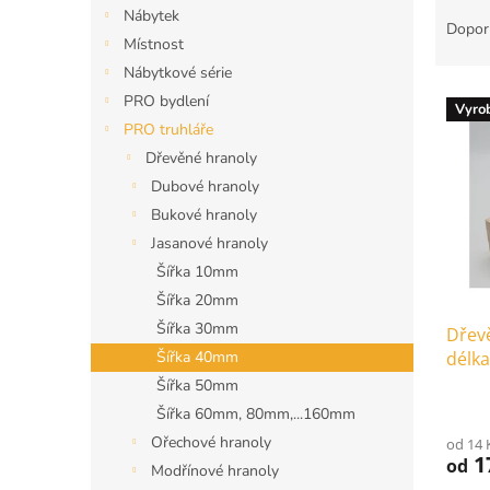
Ř
n
Nábytek
a
e
Dopor
Místnost
z
l
e
Nábytkové série
V
n
PRO bydlení
Vyro
ý
í
PRO truhláře
p
p
Dřevěné hranoly
i
r
Dubové hranoly
s
o
p
d
Bukové hranoly
r
u
Jasanové hranoly
o
k
Šířka 10mm
d
t
Šířka 20mm
u
ů
Šířka 30mm
Dřev
k
délka
Šířka 40mm
t
ů
Šířka 50mm
Šířka 60mm, 80mm,...160mm
Ořechové hranoly
od 14 
1
od
Modřínové hranoly