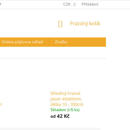
Í PODMÍNKY
DOPRAVA A PLATBA
CZK
Přihlášení
PODMÍNKY OCHRANY OS
NÁKUPNÍ
Prázdný košík
KOŠÍK
Online půjčovna nářadí
Značky
Dřevěný hranol
,
Jasan 40x60mm,
m
délka 10 - 350cm
Skladem (>5 ks)
42 Kč
od