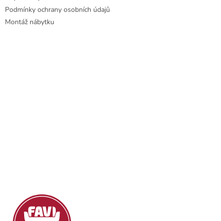
ý
Podmínky ochrany osobních údajů
p
Montáž nábytku
i
s
u