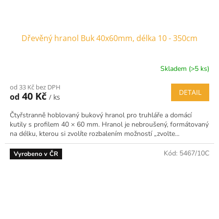
Dřevěný hranol Buk 40x60mm, délka 10 - 350cm
Skladem (>5 ks)
od 33 Kč bez DPH
DETAIL
40 Kč
od
/ ks
Čtyřstranně hoblovaný bukový hranol pro truhláře a domácí
kutily s profilem 40 × 60 mm. Hranol je nebroušený, formátovaný
na délku, kterou si zvolíte rozbalením možností „zvolte...
Kód:
5467/10C
Vyrobeno v ČR