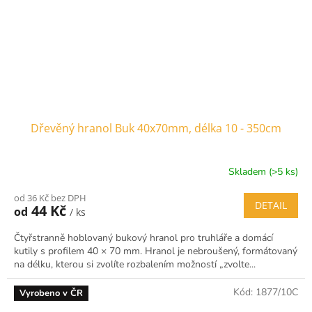
Dřevěný hranol Buk 40x70mm, délka 10 - 350cm
Skladem (>5 ks)
od 36 Kč bez DPH
DETAIL
44 Kč
od
/ ks
Čtyřstranně hoblovaný bukový hranol pro truhláře a domácí
kutily s profilem 40 × 70 mm. Hranol je nebroušený, formátovaný
na délku, kterou si zvolíte rozbalením možností „zvolte...
Kód:
1877/10C
Vyrobeno v ČR