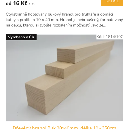
DETAIL
16 Kč
od
/ ks
Čtyřstranně hoblovaný bukový hranol pro truhláře a domácí
kutily s profilem 10 × 40 mm. Hranol je nebroušený, formátovaný
na délku, kterou si zvolíte rozbalením možností „zvolte...
Kód:
1814/10C
Vyrobeno v ČR
Dřevěný hranol Buk 20x40mm, délka 10 - 350cm