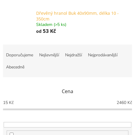
Dřevěný hranol Buk 40x90mm, délka 10 -
350cm
Skladem (>5 ks)
53 Kč
od
Ř
a
Doporučujeme
Nejlevnější
Nejdražší
Nejprodávanější
z
e
Abecedně
n
í
p
Cena
r
o
15
Kč
2460
Kč
d
u
k
t
ů