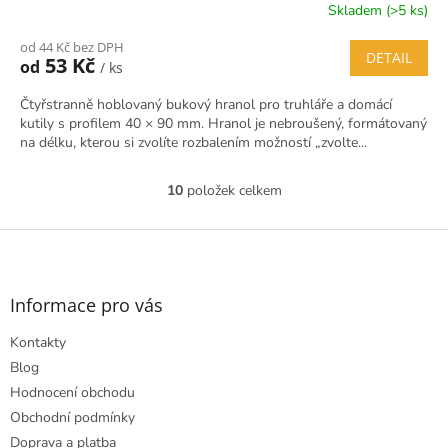
Skladem (>5 ks)
od 44 Kč bez DPH
DETAIL
53 Kč
od
/ ks
Čtyřstranně hoblovaný bukový hranol pro truhláře a domácí
kutily s profilem 40 × 90 mm. Hranol je nebroušený, formátovaný
na délku, kterou si zvolíte rozbalením možností „zvolte...
10
položek celkem
O
v
l
Z
á
á
d
p
a
a
Informace pro vás
c
t
í
Kontakty
í
p
r
Blog
v
Hodnocení obchodu
k
Obchodní podmínky
y
Doprava a platba
v