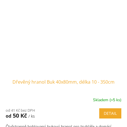
Dřevěný hranol Buk 40x80mm, délka 10 - 350cm
Skladem (>5 ks)
od 41 Kč bez DPH
DETAIL
50 Kč
od
/ ks
Čtyřstranně hoblovaný bukový hranol pro truhláře a domácí