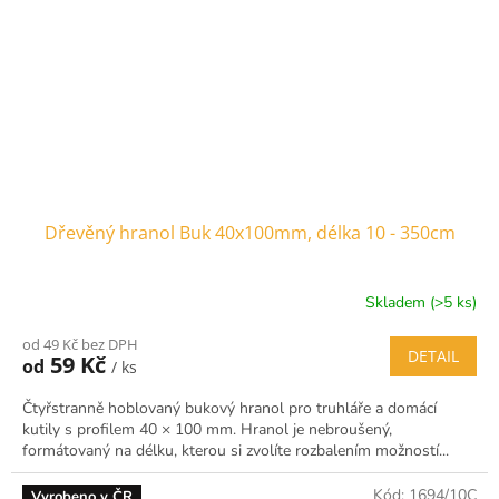
Dřevěný hranol Buk 40x100mm, délka 10 - 350cm
Skladem (>5 ks)
od 49 Kč bez DPH
DETAIL
59 Kč
od
/ ks
Čtyřstranně hoblovaný bukový hranol pro truhláře a domácí
kutily s profilem 40 × 100 mm. Hranol je nebroušený,
formátovaný na délku, kterou si zvolíte rozbalením možností...
Kód:
1694/10C
Vyrobeno v ČR