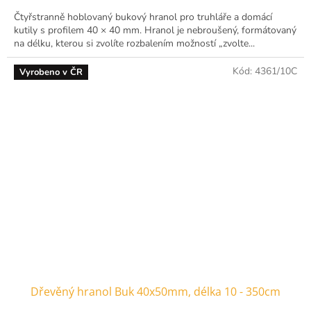
Čtyřstranně hoblovaný bukový hranol pro truhláře a domácí
kutily s profilem 40 × 40 mm. Hranol je nebroušený, formátovaný
na délku, kterou si zvolíte rozbalením možností „zvolte...
Kód:
4361/10C
Vyrobeno v ČR
Dřevěný hranol Buk 40x50mm, délka 10 - 350cm