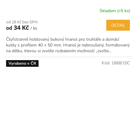
Skladem (>5 ks)
od 28 Kč bez DPH
DETAIL
34 Kč
od
/ ks
Čtyřstranně hoblovaný bukový hranol pro truhláře a domácí
kutily s profilem 40 × 50 mm. Hranol je nebroušený, formátovaný
na délku, kterou si zvolíte rozbalením možností „zvolte...
Kód:
1868/10C
Vyrobeno v ČR