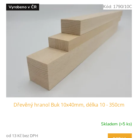
V
Kód:
1790/10C
Vyrobeno v ČR
ý
p
i
s
p
r
o
d
u
k
t
ů
Dřevěný hranol Buk 10x40mm, délka 10 - 350cm
Skladem (>5 ks)
od 13 Kč bez DPH