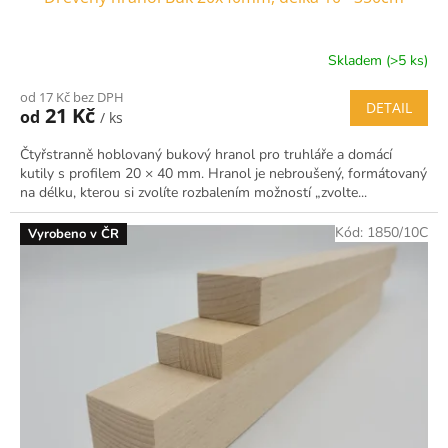
Skladem (>5 ks)
od 17 Kč bez DPH
DETAIL
21 Kč
od
/ ks
Čtyřstranně hoblovaný bukový hranol pro truhláře a domácí
kutily s profilem 20 × 40 mm. Hranol je nebroušený, formátovaný
na délku, kterou si zvolíte rozbalením možností „zvolte...
Kód:
1850/10C
Vyrobeno v ČR