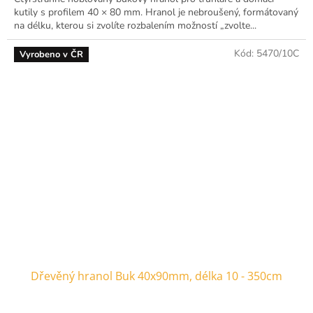
kutily s profilem 40 × 80 mm. Hranol je nebroušený, formátovaný
na délku, kterou si zvolíte rozbalením možností „zvolte...
Kód:
5470/10C
Vyrobeno v ČR
Dřevěný hranol Buk 40x90mm, délka 10 - 350cm