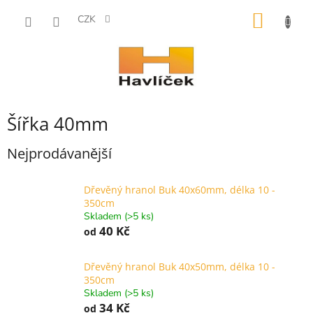
Přejít
NÁKUP
na
CZK
obsah
KOŠÍK
Šířka 40mm
Nejprodávanější
Dřevěný hranol Buk 40x60mm, délka 10 -
350cm
Skladem (>5 ks)
40 Kč
od
Dřevěný hranol Buk 40x50mm, délka 10 -
350cm
Skladem (>5 ks)
34 Kč
od