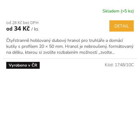
Skladem (>5 ks)
od 28 Kč bez DPH
DETAIL
34 Kč
od
/ ks
Čtyřstranně hoblovaný dubový hranol pro truhláře a domácí
kutily s profilem 20 × 50 mm. Hranol je nebroušený, formátovaný
na délku, kterou si zvolíte rozbalením možností „zvolte...
Kód:
1748/10C
Vyrobeno v ČR