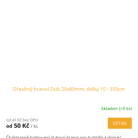
Dřevěný hranol Dub 20x80mm, délka 10 - 350cm
Skladem (>5 ks)
od 41 Kč bez DPH
DETAIL
50 Kč
od
/ ks
Čtyřstranně hoblovaný dubový hranol pro truhláře a domácí