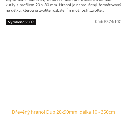
kutily s profilem 20 × 80 mm. Hranol je nebroušený, formátovaný
na délku, kterou si zvolíte rozbalením možností „zvolte...
Kód:
5374/10C
Vyrobeno v ČR
Dřevěný hranol Dub 20x90mm, délka 10 - 350cm