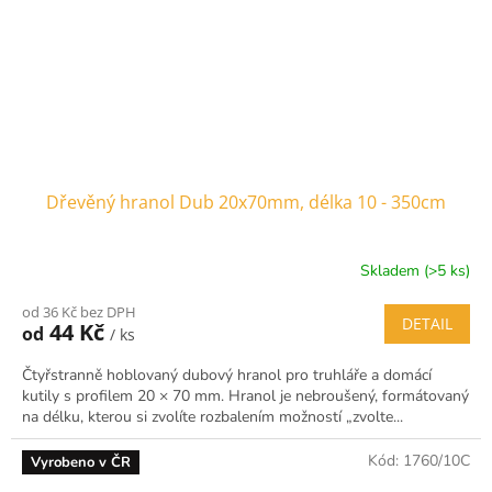
Dřevěný hranol Dub 20x70mm, délka 10 - 350cm
Skladem (>5 ks)
od 36 Kč bez DPH
DETAIL
44 Kč
od
/ ks
Čtyřstranně hoblovaný dubový hranol pro truhláře a domácí
kutily s profilem 20 × 70 mm. Hranol je nebroušený, formátovaný
na délku, kterou si zvolíte rozbalením možností „zvolte...
Kód:
1760/10C
Vyrobeno v ČR