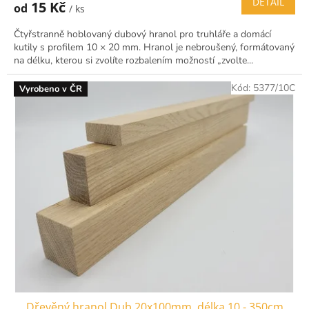
DETAIL
15 Kč
od
/ ks
Čtyřstranně hoblovaný dubový hranol pro truhláře a domácí
kutily s profilem 10 × 20 mm. Hranol je nebroušený, formátovaný
na délku, kterou si zvolíte rozbalením možností „zvolte...
Kód:
5377/10C
Vyrobeno v ČR
Dřevěný hranol Dub 20x100mm, délka 10 - 350cm