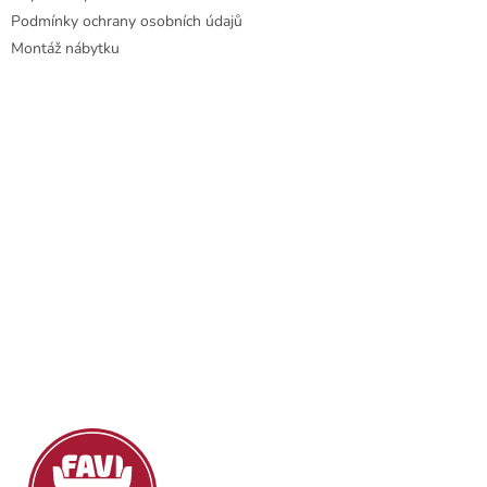
ý
Podmínky ochrany osobních údajů
p
Montáž nábytku
i
s
u