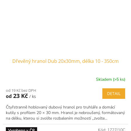
Dřevěný hranol Dub 20x30mm, délka 10 - 350cm
Skladem (>5 ks)
od 19 Kč bez DPH
DETAIL
23 Kč
od
/ ks
Čtyřstranně hoblovaný dubový hranol pro truhláře a domácí
kutily s profilem 20 × 30 mm. Hranol je nebroušený, formátovaný
na délku, kterou si zvolíte rozbalením možností „zvolte...
Kód:
1727/10C
Vyrobeno v ČR