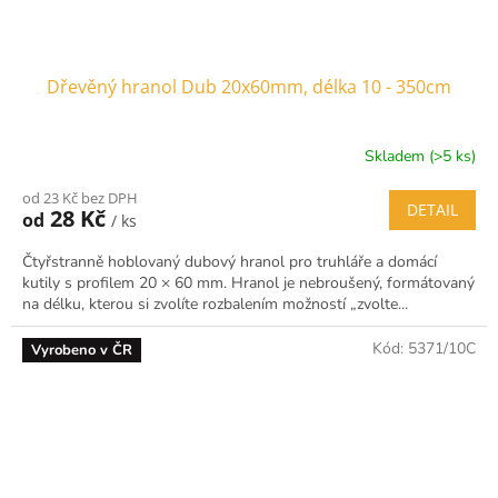
Dřevěný hranol Dub 20x60mm, délka 10 - 350cm
Skladem (>5 ks)
od 23 Kč bez DPH
DETAIL
28 Kč
od
/ ks
Čtyřstranně hoblovaný dubový hranol pro truhláře a domácí
kutily s profilem 20 × 60 mm. Hranol je nebroušený, formátovaný
na délku, kterou si zvolíte rozbalením možností „zvolte...
Kód:
5371/10C
Vyrobeno v ČR