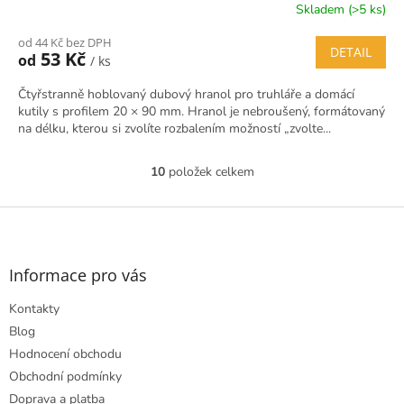
Skladem (>5 ks)
od 44 Kč bez DPH
DETAIL
53 Kč
od
/ ks
Čtyřstranně hoblovaný dubový hranol pro truhláře a domácí
kutily s profilem 20 × 90 mm. Hranol je nebroušený, formátovaný
na délku, kterou si zvolíte rozbalením možností „zvolte...
10
položek celkem
O
v
l
Z
á
á
d
p
a
a
Informace pro vás
c
t
í
Kontakty
í
p
r
Blog
v
Hodnocení obchodu
k
Obchodní podmínky
y
Doprava a platba
v