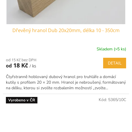
Dřevěný hranol Dub 20x20mm, délka 10 - 350cm
Skladem (>5 ks)
od 15 Kč bez DPH
DETAIL
18 Kč
od
/ ks
Čtyřstranně hoblovaný dubový hranol pro truhláře a domácí
kutily s profilem 20 × 20 mm. Hranol je nebroušený, formátovaný
na délku, kterou si zvolíte rozbalením možností „zvolte...
Kód:
5365/10C
Vyrobeno v ČR