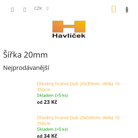
Přejít
NÁKUP
na
CZK
obsah
KOŠÍK
Šířka 20mm
Nejprodávanější
Dřevěný hranol Dub 20x30mm, délka 10 -
350cm
Skladem (>5 ks)
23 Kč
od
Dřevěný hranol Dub 20x50mm, délka 10 -
350cm
Skladem (>5 ks)
34 Kč
od