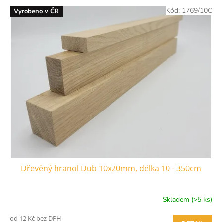
V
Kód:
1769/10C
Vyrobeno v ČR
ý
p
i
s
p
r
o
d
u
k
t
ů
Dřevěný hranol Dub 10x20mm, délka 10 - 350cm
Skladem (>5 ks)
od 12 Kč bez DPH