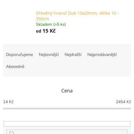
Dřevěný hranol Dub 10x20mm, délka 10 -
350cm
Skladem (>5 ks)
15 Kč
od
Ř
a
Doporučujeme
Nejlevnější
Nejdražší
Nejprodávanější
z
e
Abecedně
n
í
p
Cena
r
o
14
Kč
2454
Kč
d
u
k
t
ů