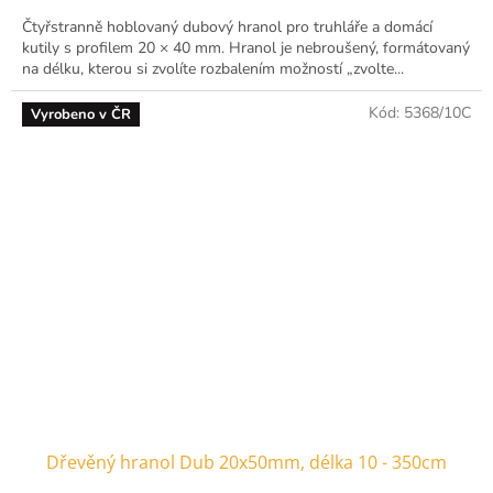
Čtyřstranně hoblovaný dubový hranol pro truhláře a domácí
kutily s profilem 20 × 40 mm. Hranol je nebroušený, formátovaný
na délku, kterou si zvolíte rozbalením možností „zvolte...
Kód:
5368/10C
Vyrobeno v ČR
Dřevěný hranol Dub 20x50mm, délka 10 - 350cm