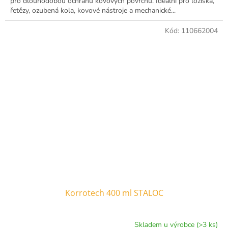
pro dlouhodobou ochranu kovových povrchů. Ideální pro ložiska,
řetězy, ozubená kola, kovové nástroje a mechanické...
Kód:
110662004
Korrotech 400 ml STALOC
Skladem u výrobce (>3 ks)