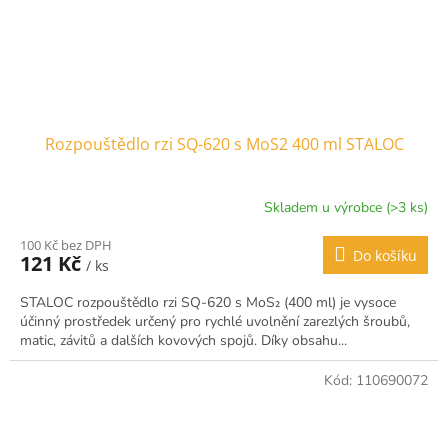
Rozpouštědlo rzi SQ-620 s MoS2 400 ml STALOC
Skladem u výrobce (>3 ks)
100 Kč bez DPH
Do košíku
121 Kč
/ ks
STALOC rozpouštědlo rzi SQ-620 s MoS₂ (400 ml) je vysoce
účinný prostředek určený pro rychlé uvolnění zarezlých šroubů,
matic, závitů a dalších kovových spojů. Díky obsahu...
Kód:
110690072