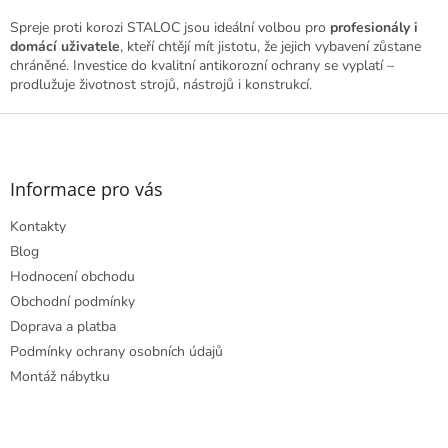
Spreje proti korozi STALOC jsou ideální volbou pro
profesionály i
domácí uživatele
, kteří chtějí mít jistotu, že jejich vybavení zůstane
chráněné. Investice do kvalitní antikorozní ochrany se vyplatí –
prodlužuje životnost strojů, nástrojů i konstrukcí.
Z
á
p
a
Informace pro vás
t
Kontakty
í
Blog
Hodnocení obchodu
Obchodní podmínky
Doprava a platba
Podmínky ochrany osobních údajů
Montáž nábytku