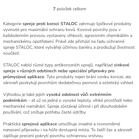
7
položek celkem
O
v
l
Kategorie
spreje proti korozi STALOC
zahrnuje špičkové produkty
á
vyvinuté pro maximální ochranu kovů. Kovové povrchy jsou v
d
každodenním provozu vystaveny vlhkosti, agresivním chemikáliím a
a
mechanickému opotřebení. Právě zde přichází na řadu ochranné
c
spreje STALOC, které vytvářejí účinnou bariéru a prodlužují životnost
í
součástí.
p
r
STALOC nabízí různé typy antikorozních sprejů, například
zinkové
v
spreje v různých odstínech nebo speciální přípravky pro
k
průmyslové aplikace
. Tyto produkty nejen brání vzniku koroze, ale
y
zároveň poskytují povrchům dodatečnou pevnost a estetický vzhled.
v
ý
Výhodou je také jejich
vysoká odolnost vůči extrémním
p
podmínkám
– ať už se jedná o vysoké teploty, vlhké prostředí nebo
i
mechanické namáhání. Spreje zůstávají účinné i při dlouhodobém
s
používání, což snižuje potřebu časté údržby.
u
Praktická
sprejová aplikace
umožňuje snadné a rovnoměrné
nanesení přípravku i na hůře dostupná místa. To šetří čas a zároveň
zajišťuje precizní pokrytí povrchu ochrannou vrstvou.