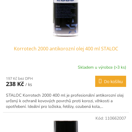
Korrotech 2000 antikorozní olej 400 ml STALOC
Skladem u výrobce (>3 ks)
197 Kč bez DPH
Do košíku
238 Kč
/ ks
STALOC Korrotech 2000 400 ml je profesionální antikorozní olej
určený k ochraně kovových povrchů proti korozi, vlhkosti a
opotřebení. Ideální pro ložiska, řetězy, ozubená kola,...
Kód:
110662007