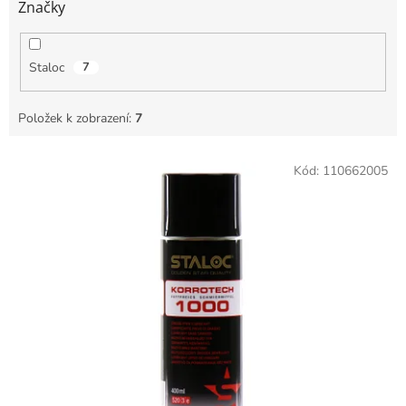
Značky
Staloc
7
Položek k zobrazení:
7
V
Kód:
110662005
ý
p
i
s
p
r
o
d
u
k
t
ů