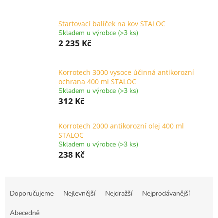
Startovací balíček na kov STALOC
Skladem u výrobce (>3 ks)
2 235 Kč
Korrotech 3000 vysoce účinná antikorozní
ochrana 400 ml STALOC
Skladem u výrobce (>3 ks)
312 Kč
Korrotech 2000 antikorozní olej 400 ml
STALOC
Skladem u výrobce (>3 ks)
238 Kč
Ř
a
Doporučujeme
Nejlevnější
Nejdražší
Nejprodávanější
z
e
Abecedně