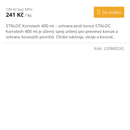
199 Kč bez DPH
Do košíku
241 Kč
/ ks
STALOC Korrotech 400 ml – ochrana proti korozi STALOC
Korrotech 400 ml je účinný sprej určený pro prevence koroze a
ochranu kovových povrchů. Chrání nástroje, stroje a kovové...
Kód:
110660241