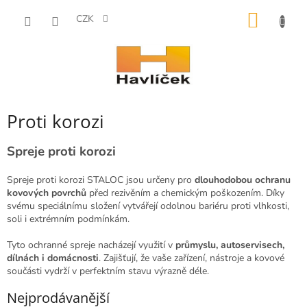
Přejít
NÁKUP
na
CZK
obsah
KOŠÍK
Proti korozi
Spreje proti korozi
Spreje proti korozi STALOC jsou určeny pro
dlouhodobou ochranu
kovových povrchů
před rezivěním a chemickým poškozením. Díky
svému speciálnímu složení vytvářejí odolnou bariéru proti vlhkosti,
soli i extrémním podmínkám.
Tyto ochranné spreje nacházejí využití v
průmyslu, autoservisech,
dílnách i domácnosti
. Zajišťují, že vaše zařízení, nástroje a kovové
součásti vydrží v perfektním stavu výrazně déle.
Nejprodávanější