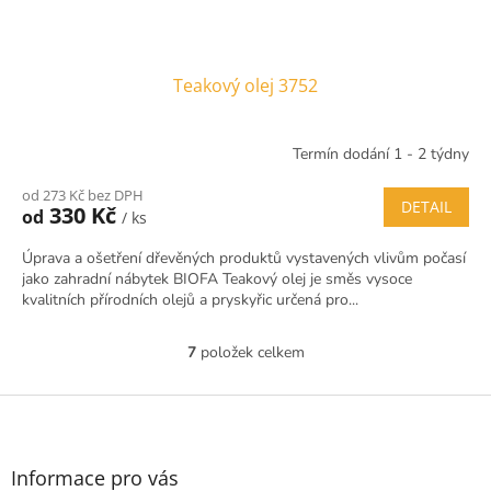
Teakový olej 3752
Termín dodání 1 - 2 týdny
od 273 Kč bez DPH
DETAIL
330 Kč
od
/ ks
Úprava a ošetření dřevěných produktů vystavených vlivům počasí
jako zahradní nábytek BIOFA Teakový olej je směs vysoce
kvalitních přírodních olejů a pryskyřic určená pro...
7
položek celkem
O
v
l
Z
á
á
d
p
a
a
Informace pro vás
c