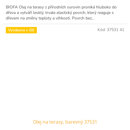
BIOFA Olej na terasy z přírodních surovin proniká hluboko do
dřeva a vytváří lesklý, trvale elastický povrch, který reaguje s
dřevem na změny teploty a vlhkosti. Povrch bez...
Kód:
37531 41
Vyrobeno v DE
Olej na terasy, barevný 37531