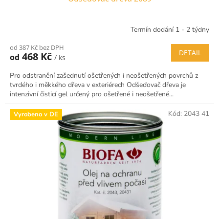
Termín dodání 1 - 2 týdny
od 387 Kč bez DPH
DETAIL
468 Kč
od
/ ks
Pro odstranění zašednutí ošetřených i neošetřených povrchů z
tvrdého i měkkého dřeva v exteriérech Odšeďovač dřeva je
intenzivní čisticí gel určený pro ošetřené i neošetřené...
Kód:
2043 41
Vyrobeno v DE