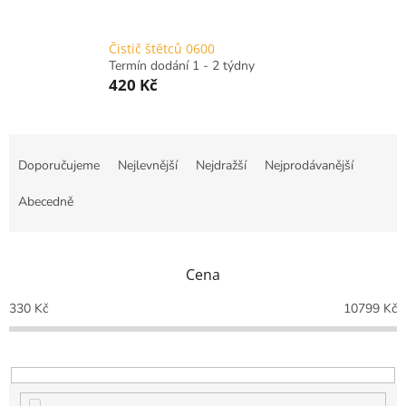
Čistič štětců 0600
Termín dodání 1 - 2 týdny
420 Kč
Ř
a
Doporučujeme
Nejlevnější
Nejdražší
Nejprodávanější
z
e
Abecedně
n
í
p
Cena
r
o
330
Kč
10799
Kč
d
u
k
t
ů