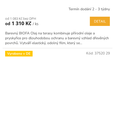
Termín dodání 2 - 3 týdny
od 1 083 Kč bez DPH
DETAIL
1 310 Kč
od
/ ks
Barevný BIOFA Olej na terasy kombinuje přírodní oleje a
pryskyřice pro dlouhodobou ochranu a barevný vzhled dřevěných
povrchů. Vytváří elastický, odolný film, který se...
Kód:
37520 29
Vyrobeno v DE