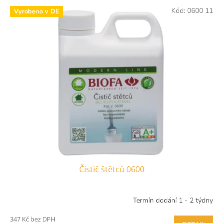
V
Kód:
0600 11
Vyrobeno v DE
ý
p
i
s
p
r
o
d
u
k
t
ů
Čistič štětců 0600
Termín dodání 1 - 2 týdny
347 Kč bez DPH