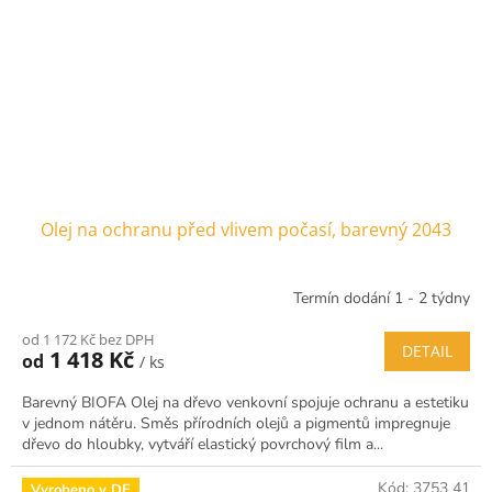
Olej na ochranu před vlivem počasí, barevný 2043
Termín dodání 1 - 2 týdny
od 1 172 Kč bez DPH
DETAIL
1 418 Kč
od
/ ks
Barevný BIOFA Olej na dřevo venkovní spojuje ochranu a estetiku
v jednom nátěru. Směs přírodních olejů a pigmentů impregnuje
dřevo do hloubky, vytváří elastický povrchový film a...
Kód:
3753 41
Vyrobeno v DE