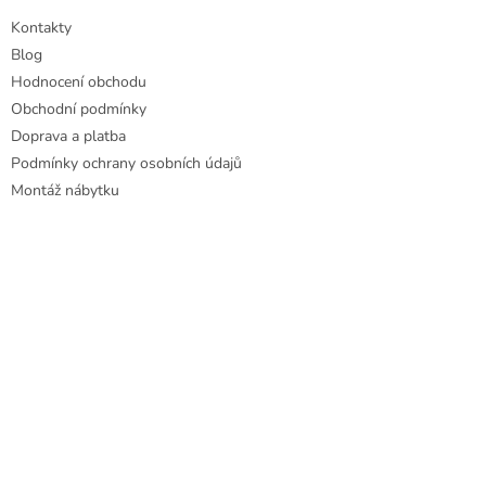
t
í
Kontakty
í
p
r
Blog
v
Hodnocení obchodu
k
Obchodní podmínky
y
Doprava a platba
v
ý
Podmínky ochrany osobních údajů
p
Montáž nábytku
i
s
u