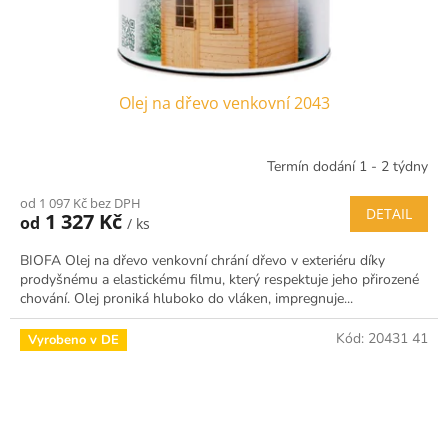
Olej na dřevo venkovní 2043
Termín dodání 1 - 2 týdny
od 1 097 Kč bez DPH
DETAIL
1 327 Kč
od
/ ks
BIOFA Olej na dřevo venkovní chrání dřevo v exteriéru díky
prodyšnému a elastickému filmu, který respektuje jeho přirozené
chování. Olej proniká hluboko do vláken, impregnuje...
Kód:
20431 41
Vyrobeno v DE