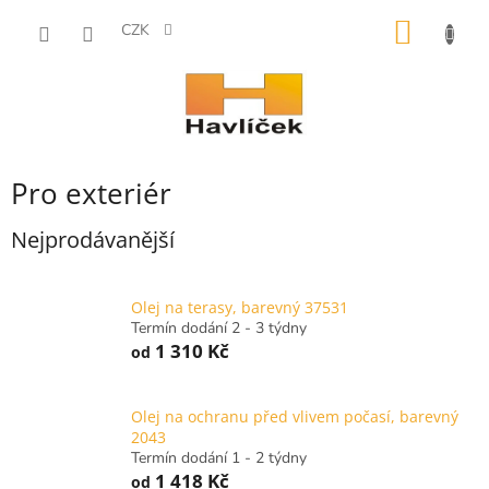
Přejít
NÁKUP
na
CZK
obsah
KOŠÍK
Pro exteriér
Nejprodávanější
Olej na terasy, barevný 37531
Termín dodání 2 - 3 týdny
1 310 Kč
od
Olej na ochranu před vlivem počasí, barevný
2043
Termín dodání 1 - 2 týdny
1 418 Kč
od