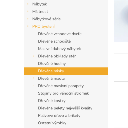
n
Nábytek
e
Místnost
l
Nábytkové série
PRO bydlení
Dřevěné vchodové dveře
Dřevěné schodiště
Masivní dubový nábytek
Dřevěné obklady stěn
Dřevěné hodiny
Dřevěné misky
Dřevěná madla
Dřevěné masivní parapety
Stojany pro vánoční stromek
Dřevěné kostky
Dřevěné pelety nejvyšší kvality
Palivové dřevo a brikety
Ostatní výrobky