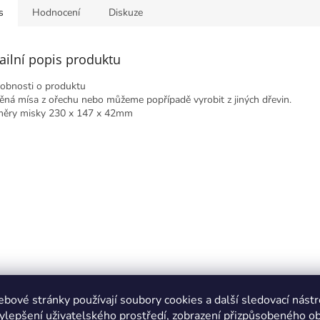
s
Hodnocení
Diskuze
ailní popis produktu
obnosti o produktu
ěná mísa z ořechu nebo můžeme popřípadě vyrobit z jiných dřevin.
ěry misky 230 x 147 x 42mm
bové stránky používají soubory cookies a další sledovací nástr
ylepšení uživatelského prostředí, zobrazení přizpůsobeného o