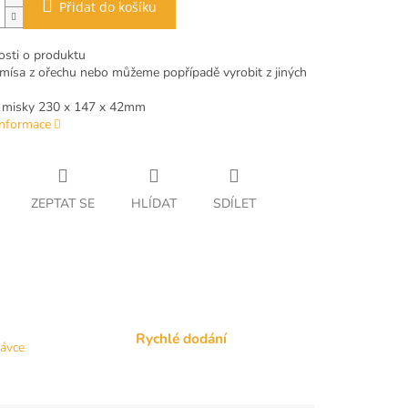
Přidat do košíku
sti o produktu
mísa z ořechu nebo můžeme popřípadě vyrobit z jiných
 misky 230 x 147 x 42mm
informace
ZEPTAT SE
HLÍDAT
SDÍLET
Rychlé dodání
návce