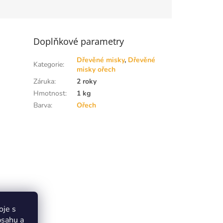
Doplňkové parametry
Dřevěné misky
,
Dřevěné
Kategorie
:
misky ořech
Záruka
:
2 roky
Hmotnost
:
1 kg
Barva
:
Ořech
oje s
bsahu a