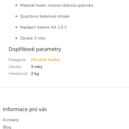
Materiál hodin: masivní dubová spárovka
Quartzový bateriový strojek
Napájení: baterie AA 1,5 V
Záruka: 3 roky
Doplňkové parametry
Kategorie
:
Dřevěné hodiny
Záruka
:
3 roky
Hmotnost
:
2 kg
Z
á
p
a
Informace pro vás
t
Kontakty
í
Blog