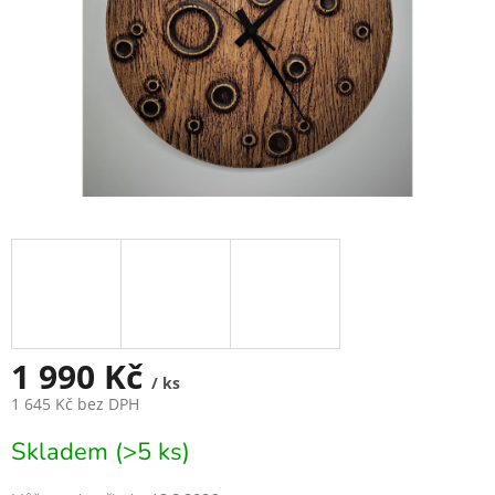
1 990 Kč
/ ks
1 645 Kč bez DPH
Měrná
Skladem (>5 ks)
cena: