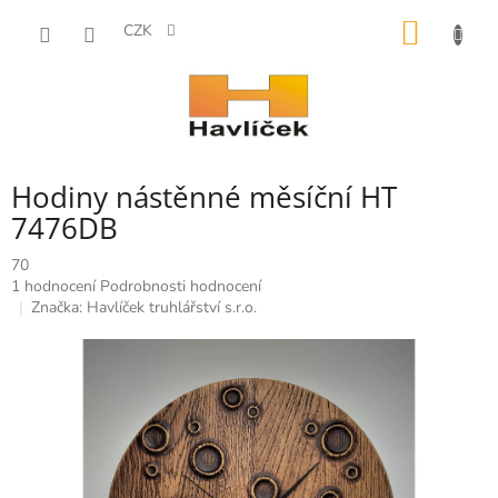
Přejít
NÁKUP
na
CZK
obsah
KOŠÍK
Hodiny nástěnné měsíční HT
7476DB
70
Průměrné
1 hodnocení
Podrobnosti hodnocení
hodnocení
Značka:
Havlíček truhlářství s.r.o.
produktu
je
5,0
z
5
hvězdiček.