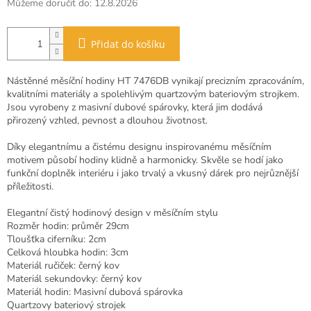
Můžeme doručit do:
12.8.2026
Přidat do košíku
Nástěnné měsíční hodiny HT 7476DB vynikají precizním zpracováním,
kvalitními materiály a spolehlivým quartzovým bateriovým strojkem.
Jsou vyrobeny z masivní dubové spárovky, která jim dodává
přirozený vzhled, pevnost a dlouhou životnost.
Díky elegantnímu a čistému designu inspirovanému měsíčním
motivem působí hodiny klidně a harmonicky. Skvěle se hodí jako
funkční doplněk interiéru i jako trvalý a vkusný dárek pro nejrůznější
příležitosti.
Elegantní čistý hodinový design v měsíčním stylu
Rozměr hodin: průměr 29cm
Tloušťka ciferníku: 2cm
Celková hloubka hodin: 3cm
Materiál ručiček: černý kov
Materiál sekundovky: černý kov
Materiál hodin: Masivní dubová spárovka
Quartzovy bateriový strojek