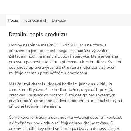
Popis
Hodnocení (1)
Diskuze
Detailní popis produktu
Hodiny nástěnné měsíční HT 7476DB jsou navrženy s
důrazem na jednoduchost, eleganci a nadčasový vzhled.
Základem hodin je masivní dubová spárovka, která je ceněna
pro svou pevnost, stabilitu a přirozenou kresbu dřeva. Kvalitní
povrchová úprava zvýrazňuje strukturu materiálu a zároveň
zajišťuje ochranu proti běžnému opotřebení.
Měsíční styl ciferníku dodává hodinám jemný a uklidňující
charakter, díky čemuž se hodí do ložnic, obývacích pokojů,
pracoven i relaxačních prostor. Čistý design bez zbytečných
prvků umožňuje snadné sladění s moderním, minimalistickým i
přírodně laděným interiérem.
Černé kovové ručičky a sekundovka vytvářejí decentní kontrast
k dřevěnému podkladu a zajišťují dobrou čitelnost času. O
přesný a spolehlivý chod se stará quartzový bateriový strojek