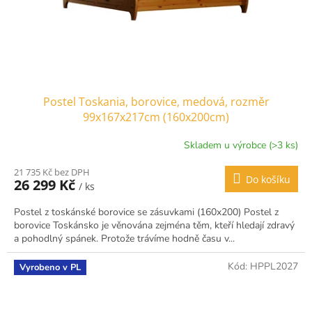
Postel Toskania, borovice, medová, rozměr
99x167x217cm (160x200cm)
Skladem u výrobce (>3 ks)
21 735 Kč bez DPH
Do košíku
26 299 Kč
/ ks
Postel z toskánské borovice se zásuvkami (160x200) Postel z
borovice Toskánsko je věnována zejména těm, kteří hledají zdravý
a pohodlný spánek. Protože trávíme hodně času v...
Kód:
HPPL2027
Vyrobeno v PL