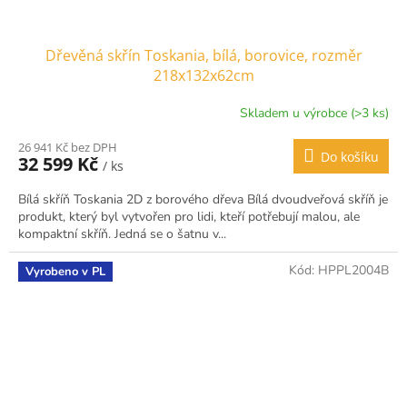
Dřevěná skřín Toskania, bílá, borovice, rozměr
218x132x62cm
Skladem u výrobce (>3 ks)
26 941 Kč bez DPH
Do košíku
32 599 Kč
/ ks
Bílá skříň Toskania 2D z borového dřeva Bílá dvoudveřová skříň je
produkt, který byl vytvořen pro lidi, kteří potřebují malou, ale
kompaktní skříň. Jedná se o šatnu v...
Kód:
HPPL2004B
Vyrobeno v PL