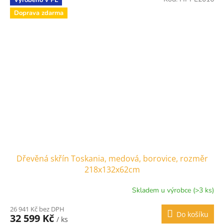
Vyrobeno v PL
Doprava zdarma
Dřevěná skřín Toskania, medová, borovice, rozměr
218x132x62cm
Skladem u výrobce (>3 ks)
26 941 Kč bez DPH
Do košíku
32 599 Kč
/ ks