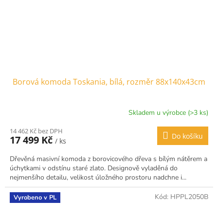
Borová komoda Toskania, bílá, rozměr 88x140x43cm
Skladem u výrobce (>3 ks)
14 462 Kč bez DPH
Do košíku
17 499 Kč
/ ks
Dřevěná masivní komoda z borovicového dřeva s bílým nátěrem a
úchytkami v odstínu staré zlato. Designově vyladěná do
nejmenšího detailu, velikost úložného prostoru nadchne i...
Kód:
HPPL2050B
Vyrobeno v PL