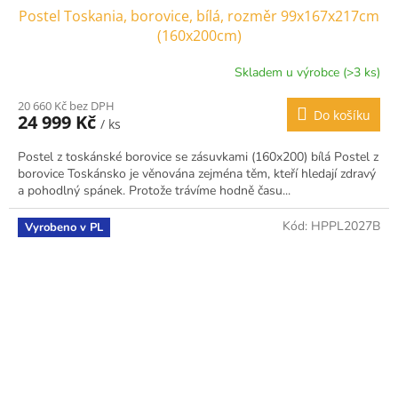
Postel Toskania, borovice, bílá, rozměr 99x167x217cm
(160x200cm)
Skladem u výrobce (>3 ks)
20 660 Kč bez DPH
Do košíku
24 999 Kč
/ ks
Postel z toskánské borovice se zásuvkami (160x200) bílá Postel z
borovice Toskánsko je věnována zejména těm, kteří hledají zdravý
a pohodlný spánek. Protože trávíme hodně času...
Kód:
HPPL2027B
Vyrobeno v PL