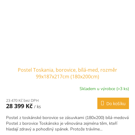
Postel Toskania, borovice, bílá-med, rozměr
99x187x217cm (180x200cm)
Skladem u výrobce (>3 ks)
23 470 Kč bez DPH
Do košíku
28 399 Kč
/ ks
Postel z toskánské borovice se zásuvkami (180x200) bílá-medová
Postel z borovice Toskánsko je věnována zejména těm, kteří
hledají zdravý a pohodlný spánek. Protože trávíme...