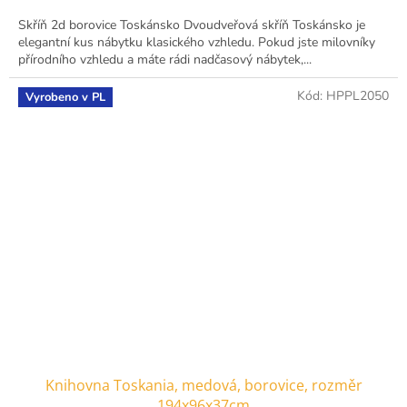
Skříň 2d borovice Toskánsko Dvoudveřová skříň Toskánsko je
elegantní kus nábytku klasického vzhledu. Pokud jste milovníky
přírodního vzhledu a máte rádi nadčasový nábytek,...
Kód:
HPPL2050
Vyrobeno v PL
Knihovna Toskania, medová, borovice, rozměr
194x96x37cm