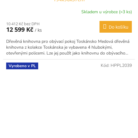
Skladem u výrobce (>3 ks)
10 412 Kč bez DPH
Do košíku
12 599 Kč
/ ks
Dřevěná knihovna pro obývací pokoj Toskánsko Medová dřevěná
knihovna z kolekce Toskánska je vybavena 4 hlubokými,
otevřenými policemi. Lze jej použít jako knihovnu do obývacího...
Kód:
HPPL2039
Vyrobeno v PL