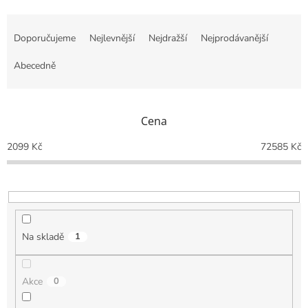
Ř
a
Doporučujeme
Nejlevnější
Nejdražší
Nejprodávanější
z
e
Abecedně
n
í
p
Cena
r
o
2099
Kč
72585
Kč
d
u
k
t
ů
Na skladě
1
Akce
0