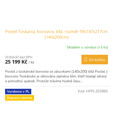
Postel Toskania, borovice, bílá, rozměr 99x147x217cm
(140x200cm)
Skladem u výrobce (>3 ks)
20 826 Kč bez DPH
Do košíku
25 199 Kč
/ ks
Postel z toskánské borovice se zásuvkami (140x200) bílá Postel z
borovice Toskánsko je věnována zejména těm, kteří hledají zdravý
a pohodlný spánek. Protože trávíme hodně času...
Kód:
HPPL2029BS
Vyrobeno v PL
Doprava zdarma