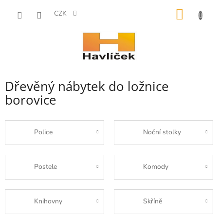
Přejít
NÁKUP
na
CZK
obsah
KOŠÍK
Dřevěný nábytek do ložnice
borovice
Police
Noční stolky
Postele
Komody
Knihovny
Skříně