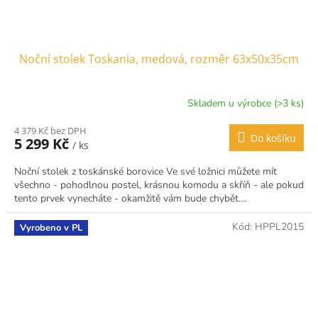
Noční stolek Toskania, medová, rozměr 63x50x35cm
Skladem u výrobce (>3 ks)
4 379 Kč bez DPH
Do košíku
5 299 Kč
/ ks
Noční stolek z toskánské borovice Ve své ložnici můžete mít
všechno - pohodlnou postel, krásnou komodu a skříň - ale pokud
tento prvek vynecháte - okamžitě vám bude chybět....
Kód:
HPPL2015
Vyrobeno v PL