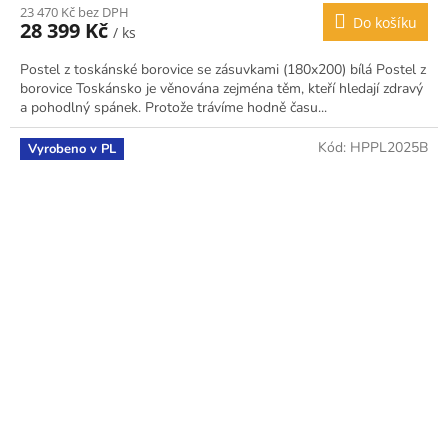
23 470 Kč bez DPH
Do košíku
28 399 Kč
/ ks
Postel z toskánské borovice se zásuvkami (180x200) bílá Postel z
borovice Toskánsko je věnována zejména těm, kteří hledají zdravý
a pohodlný spánek. Protože trávíme hodně času...
Kód:
HPPL2025B
Vyrobeno v PL