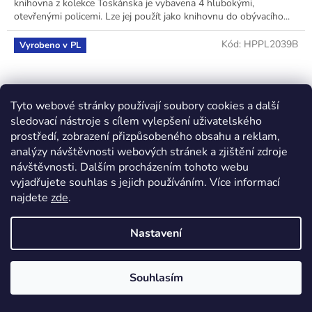
knihovna z kolekce Toskánska je vybavena 4 hlubokými,
otevřenými policemi. Lze jej použít jako knihovnu do obývacího...
Kód:
HPPL2039B
Vyrobeno v PL
Tyto webové stránky používají soubory cookies a další
sledovací nástroje s cílem vylepšení uživatelského
prostředí, zobrazení přizpůsobeného obsahu a reklam,
analýzy návštěvnosti webových stránek a zjištění zdroje
návštěvnosti. Dalším procházením tohoto webu
vyjadřujete souhlas s jejich používáním. Více informací
najdete
zde
.
Nastavení
Noční stolek Toskania, bílá, rozměr 63x50x35cm
Souhlasím
Skladem u výrobce (>3 ks)