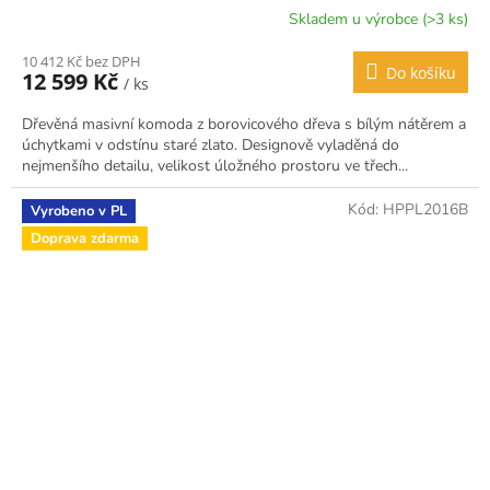
Skladem u výrobce (>3 ks)
10 412 Kč bez DPH
Do košíku
12 599 Kč
/ ks
Dřevěná masivní komoda z borovicového dřeva s bílým nátěrem a
úchytkami v odstínu staré zlato. Designově vyladěná do
nejmenšího detailu, velikost úložného prostoru ve třech...
Kód:
HPPL2016B
Vyrobeno v PL
Doprava zdarma