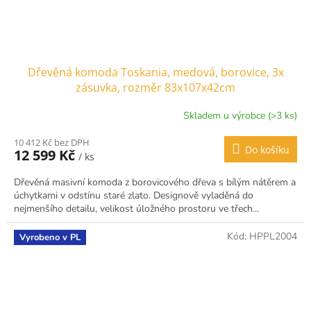
Dřevěná komoda Toskania, medová, borovice, 3x
zásuvka, rozměr 83x107x42cm
Skladem u výrobce (>3 ks)
10 412 Kč bez DPH
Do košíku
12 599 Kč
/ ks
Dřevěná masivní komoda z borovicového dřeva s bílým nátěrem a
úchytkami v odstínu staré zlato. Designově vyladěná do
nejmenšího detailu, velikost úložného prostoru ve třech...
Kód:
HPPL2004
Vyrobeno v PL