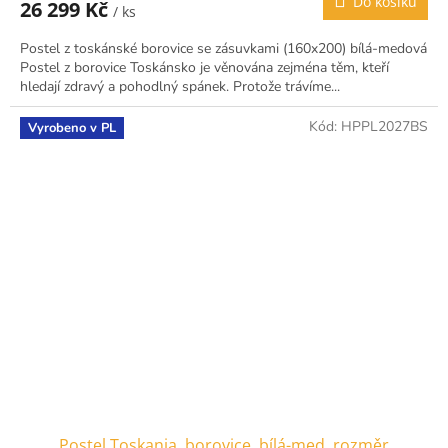
Do košíku
26 299 Kč
/ ks
Postel z toskánské borovice se zásuvkami (160x200) bílá-medová
Postel z borovice Toskánsko je věnována zejména těm, kteří
hledají zdravý a pohodlný spánek. Protože trávíme...
Kód:
HPPL2027BS
Vyrobeno v PL
Postel Toskania, borovice, bílá-med, rozměr