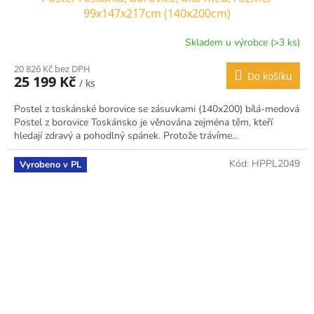
99x147x217cm (140x200cm)
Skladem u výrobce (>3 ks)
20 826 Kč bez DPH
Do košíku
25 199 Kč
/ ks
Postel z toskánské borovice se zásuvkami (140x200) bílá-medová
Postel z borovice Toskánsko je věnována zejména těm, kteří
hledají zdravý a pohodlný spánek. Protože trávíme...
Kód:
HPPL2049
Vyrobeno v PL