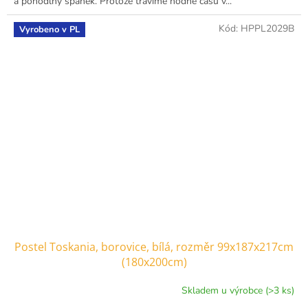
a pohodlný spánek. Protože trávíme hodně času v...
Kód:
HPPL2029B
Vyrobeno v PL
Postel Toskania, borovice, bílá, rozměr 99x187x217cm
(180x200cm)
Skladem u výrobce (>3 ks)