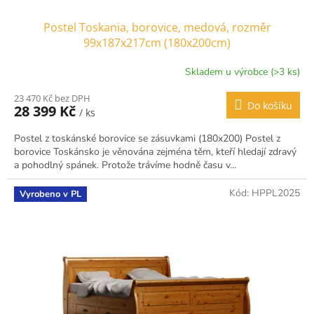
Postel Toskania, borovice, medová, rozměr
99x187x217cm (180x200cm)
Skladem u výrobce (>3 ks)
Průměrné
hodnocení
23 470 Kč bez DPH
produktu
Do košíku
28 399 Kč
/ ks
je
4,7
Postel z toskánské borovice se zásuvkami (180x200) Postel z
z
borovice Toskánsko je věnována zejména těm, kteří hledají zdravý
5
a pohodlný spánek. Protože trávíme hodně času v...
hvězdiček.
Kód:
HPPL2025
Vyrobeno v PL