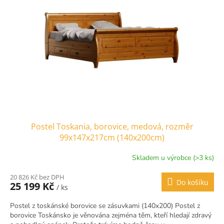
Postel Toskania, borovice, medová, rozměr
99x147x217cm (140x200cm)
Skladem u výrobce (>3 ks)
20 826 Kč bez DPH
Do košíku
25 199 Kč
/ ks
Postel z toskánské borovice se zásuvkami (140x200) Postel z
borovice Toskánsko je věnována zejména těm, kteří hledají zdravý