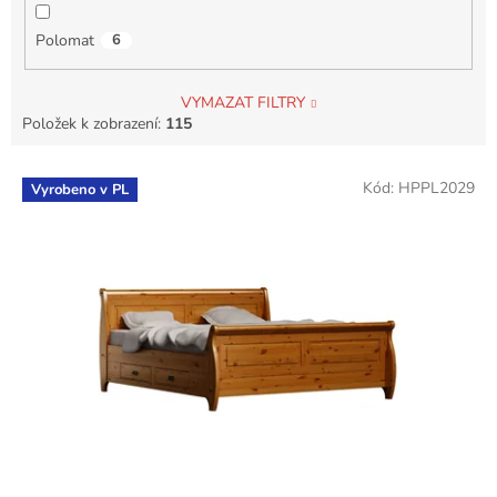
Polomat
6
VYMAZAT FILTRY
Položek k zobrazení:
115
V
Kód:
HPPL2029
Vyrobeno v PL
ý
p
i
s
p
r
o
d
u
k
t
ů