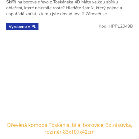
Skříň na borové dřevo z Toskánska 4D Máte velkou sbírku
oblečení, které neustále roste? Hledáte šatník, který pojme a
uspořádá kořist, kterou jste dosud lovili? Zároveň se...
Kód:
HPPL2049B
Vyrobeno v PL
Dřevěná komoda Toskania, bílá, borovice, 3x zásuvka,
rozměr 83x107x42cm