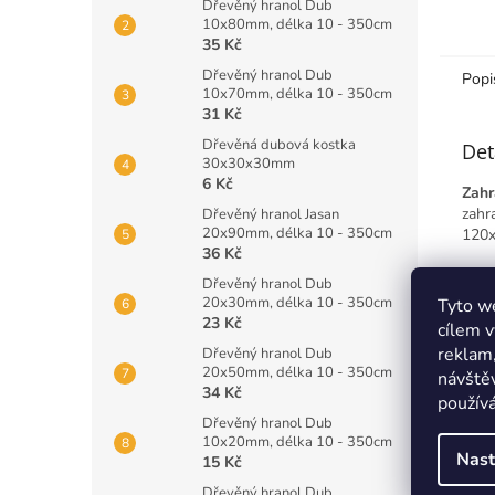
Dřevěný hranol Dub
10x80mm, délka 10 - 350cm
35 Kč
Dřevěný hranol Dub
Popi
10x70mm, délka 10 - 350cm
31 Kč
Dřevěná dubová kostka
Det
30x30x30mm
6 Kč
Zahr
zahr
Dřevěný hranol Jasan
20x90mm, délka 10 - 350cm
120x
36 Kč
Smrk
Dřevěný hranol Dub
lavi
20x30mm, délka 10 - 350cm
Tyto we
vliv
23 Kč
cílem v
byst
reklam,
Dřevěný hranol Dub
20x50mm, délka 10 - 350cm
návštěv
Komb
34 Kč
používá
mode
Dřevěný hranol Dub
oporu
10x20mm, délka 10 - 350cm
kter
Nast
15 Kč
Naš
Dřevěný hranol Dub