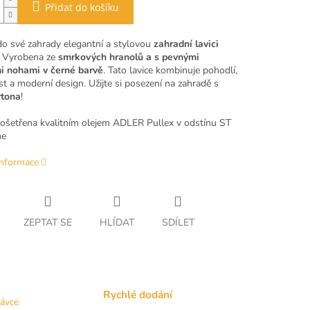
Přidat do košíku
 do své zahrady elegantní a stylovou
zahradní lavici
. Vyrobena ze
smrkových hranolů a s pevnými
i nohami v černé barvě
. Tato lavice kombinuje pohodlí,
st a moderní design. Užijte si posezení na zahradě s
tona
!
e ošetřena kvalitním olejem ADLER Pullex v odstínu ST
ne
informace
ZEPTAT SE
HLÍDAT
SDÍLET
Rychlé dodání
návce