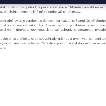
mální uživatelský komfort. Díky rozměrům VxŠxH 360x400x1800 mm na
atek prostoru pro pohodlné posezení a relaxaci. Můžete ji umístit na zah
su, do altánku nebo na jiné místo podle vašich představ.
 zahradní lavice je vyrobena s důrazem na kvalitu, což zaručuje její dlouh
tnost a spokojenost zákazníků. V našem eshopu ji nabízíme za výhodnou 
te si mohli dopřát luxusní kousek do vaší zahrady za dostupnou investici
pujte dnes a přidejte si do své zahrady krásnou a trvanlivou zahradní lavi
vými nohami v černé barvě. Přineste si pohodlí a styl do svého venkovn
toru!