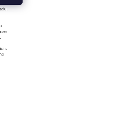
bízí
radu,
ou
cenu,
.
ci s
ího