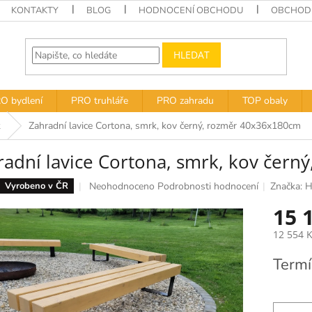
KONTAKTY
BLOG
HODNOCENÍ OBCHODU
OBCHODN
HLEDAT
O bydlení
PRO truhláře
PRO zahradu
TOP obaly
k
Zahradní lavice Cortona, smrk, kov černý, rozměr 40x36x180cm
radní lavice Cortona, smrk, kov čer
Průměrné
Neohodnoceno
Podrobnosti hodnocení
Značka:
H
Vyrobeno v ČR
hodnocení
15 
produktu
je
12 554 
0,0
z
Měrná
Termí
5
cena:
hvězdiček.