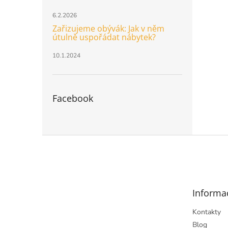
6.2.2026
Zařizujeme obývák: Jak v něm
útulně uspořádat nábytek?
10.1.2024
Facebook
Z
á
p
a
t
Informa
í
Kontakty
Blog