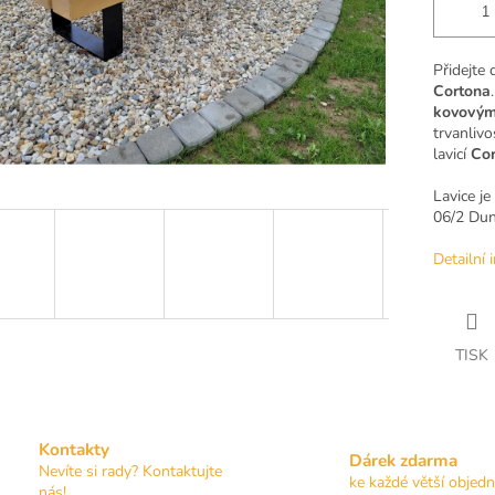
Přidejte
Cortona
kovovým
trvanlivo
lavicí
Cor
Lavice j
06/2 Du
Detailní 
TISK
Kontakty
Dárek zdarma
Nevíte si rady? Kontaktujte
ke každé větší objed
nás!