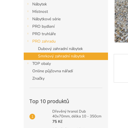
n
Nábytek
e
Místnost
l
Nábytkové série
PRO bydlení
PRO truhláře
PRO zahradu
Dubový zahradní nábytek
Smrkový zahradní nábytek
TOP obaly
Online půjčovna nářadí
Značky
Top 10 produktů
Dřevěný hranol Dub
40x70mm, délka 10 - 350cm
75 Kč