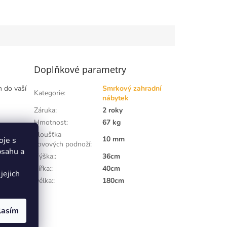
Doplňkové parametry
m do vaší
Smrkový zahradní
Kategorie
:
nábytek
Záruka
:
2 roky
Hmotnost
:
67 kg
 dává této
Tloušťka
stním
10 mm
oje s
kovových podnoží
:
asu, aniž
bsahu a
Výška:
:
36cm
Šířka:
:
40cm
jejich
rvě
přináší
Délka:
:
180cm
ici silnou
lový vzhled,
lasím
lí a