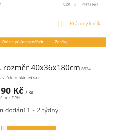
Í PODMÍNKY
DOPRAVA A PLATBA
CZK
Přihlášení
PODMÍNKY OCHRANY OS
NÁKUPNÍ
Prázdný košík
KOŠÍK
Online půjčovna nářadí
Značky
ný, rozměr 40x36x180cm
8524
avlíček truhlářství s.r.o.
190 Kč
/ ks
Kč bez DPH
n dodání 1 - 2 týdny