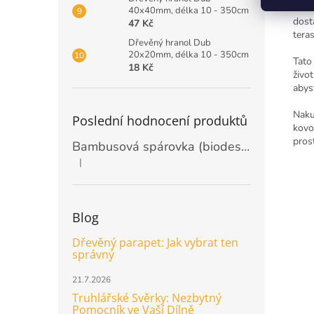
maxi
40x40mm, délka 10 - 350cm
dost
47 Kč
tera
Dřevěný hranol Dub
20x20mm, délka 10 - 350cm
Tato
18 Kč
živo
abys
Naku
Poslední hodnocení produktů
kovo
pros
Bambusová spárovka (biodeska) 20mm, rozměr 2440 x 1220mm
|
Hodnocení produktu je 5 z 5 hvězdiček.
Blog
Dřevěný parapet: Jak vybrat ten
správný
21.7.2026
Truhlářské Svěrky: Nezbytný
Pomocník ve Vaší Dílně