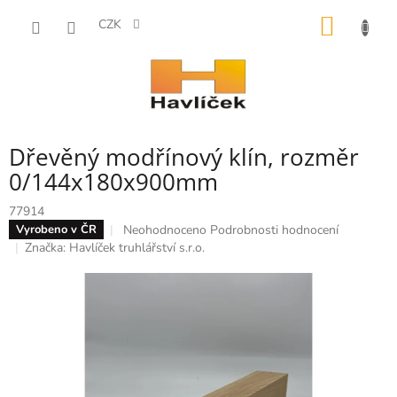
Přejít
NÁKUP
na
CZK
obsah
KOŠÍK
Dřevěný modřínový klín, rozměr
0/144x180x900mm
77914
Průměrné
Neohodnoceno
Podrobnosti hodnocení
Vyrobeno v ČR
hodnocení
Značka:
Havlíček truhlářství s.r.o.
produktu
je
0,0
z
5
hvězdiček.