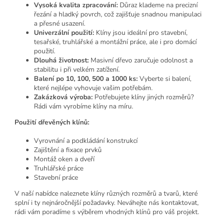
Vysoká kvalita zpracování:
Důraz klademe na precizní
řezání a hladký povrch, což zajišťuje snadnou manipulaci
a přesné usazení.
Univerzální použití:
Klíny jsou ideální pro stavební,
tesařské, truhlářské a montážní práce, ale i pro domácí
použití.
Dlouhá životnost:
Masivní dřevo zaručuje odolnost a
stabilitu i při velkém zatížení.
Balení po 10, 100, 500 a 1000 ks:
Vyberte si balení,
které nejlépe vyhovuje vašim potřebám.
Zakázková výroba:
Potřebujete klíny jiných rozměrů?
Rádi vám vyrobíme klíny na míru.
Použití dřevěných klínů:
Vyrovnání a podkládání konstrukcí
Zajištění a fixace prvků
Montáž oken a dveří
Truhlářské práce
Stavební práce
V naší nabídce naleznete klíny různých rozměrů a tvarů, které
splní i ty nejnáročnější požadavky. Neváhejte nás kontaktovat,
rádi vám poradíme s výběrem vhodných klínů pro váš projekt.