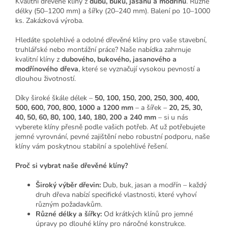
Kvalitní dřevěné klíny z
dubu, buku, jasanu a modřínu
. Různé
délky (50–1200 mm) a šířky (20–240 mm). Balení po 10–1000
ks. Zakázková výroba.
Hledáte spolehlivé a odolné dřevěné klíny pro vaše stavební,
truhlářské nebo montážní práce? Naše nabídka zahrnuje
kvalitní klíny z
dubového, bukového, jasanového a
modřínového dřeva
, které se vyznačují vysokou pevností a
dlouhou životností.
Díky široké škále délek –
50, 100, 150, 200, 250, 300, 400,
500, 600, 700, 800, 1000 a 1200 mm
– a šířek –
20, 25, 30,
40, 50, 60, 80, 100, 140, 180, 200 a 240 mm
– si u nás
vyberete klíny přesně podle vašich potřeb. Ať už potřebujete
jemné vyrovnání, pevné zajištění nebo robustní podporu, naše
klíny vám poskytnou stabilní a spolehlivé řešení.
Proč si vybrat naše dřevěné klíny?
Široký výběr dřevin:
Dub, buk, jasan a modřín – každý
druh dřeva nabízí specifické vlastnosti, které vyhoví
různým požadavkům.
Různé délky a šířky:
Od krátkých klínů pro jemné
úpravy po dlouhé klíny pro náročné konstrukce.