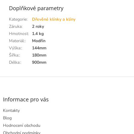
Doplňkové parametry
Kategorie
:
Dřevěné klínky a klíny
Záruka
:
2 roky
Hmotnost
:
1.4 kg
Materiál:
:
Modřín
Výška:
:
144mm
Šířka:
:
180mm
Délka:
:
900mm
Z
á
p
a
Informace pro vás
t
Kontakty
í
Blog
Hodnocení obchodu
Obchodní podmínky