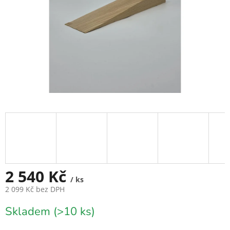
2 540 Kč
/ ks
2 099 Kč bez DPH
Měrná
Skladem (>10 ks)
cena: