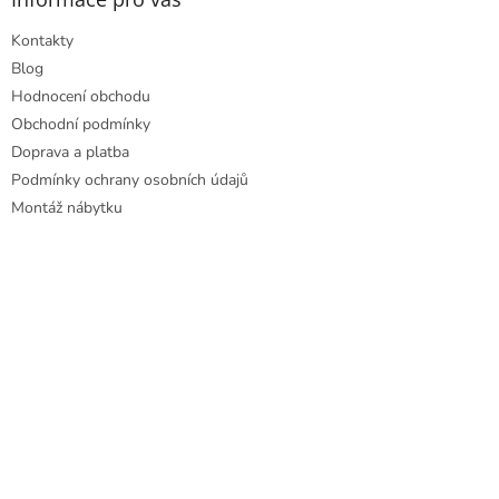
c
t
í
Kontakty
í
p
r
Blog
v
Hodnocení obchodu
k
Obchodní podmínky
y
Doprava a platba
v
ý
Podmínky ochrany osobních údajů
p
Montáž nábytku
i
s
u