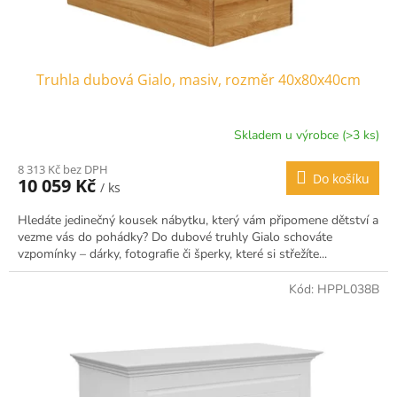
t
ů
Truhla dubová Gialo, masiv, rozměr 40x80x40cm
Skladem u výrobce (>3 ks)
8 313 Kč bez DPH
Do košíku
10 059 Kč
/ ks
Hledáte jedinečný kousek nábytku, který vám připomene dětství a
vezme vás do pohádky? Do dubové truhly Gialo schováte
vzpomínky – dárky, fotografie či šperky, které si střežíte...
Kód:
HPPL038B