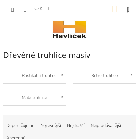
Přejít
NÁKUP
na
CZK
obsah
KOŠÍK
Dřevěné truhlice masiv
Rustikální truhlice
Retro truhlice
Malé truhlice
Ř
a
Doporučujeme
Nejlevnější
Nejdražší
Nejprodávanější
z
e
Abecedně