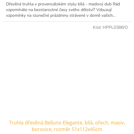
Dřevěná truhla v provensálském stylu bílá - medový dub Rád
vzpomínáte na bezstarostné časy svého dětství? Vzbuzují
vzpomínky na slunečné prázdniny strávené v domě vašich...
Kód:
HPPL038B/O
Truhla dřevěná Belluno Elegante, bílá, ořech, masiv,
borovice, rozměr 51x112x45cm