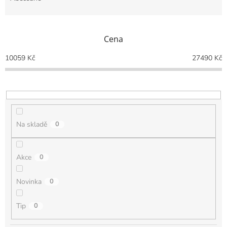
n
í
p
Cena
r
o
10059
Kč
27490
Kč
d
u
k
t
ů
Na skladě
0
Akce
0
Novinka
0
Tip
0