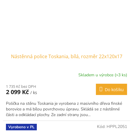
Nástěnná police Toskania, bílá, rozměr 22x120x17
Skladem u výrobce (>3 ks)
1 735 Kč bez DPH
Do košíku
2 099 Kč
/ ks
Polička na stěnu Toskania je vyrobena z masivního dřeva finské
borovice a má bílou povrchovou úpravu. Skládá se z nástěnné
části a odkládací plochy. Ze zadní strany jsou...
Kód:
HPPL2051
Vyrobeno v PL