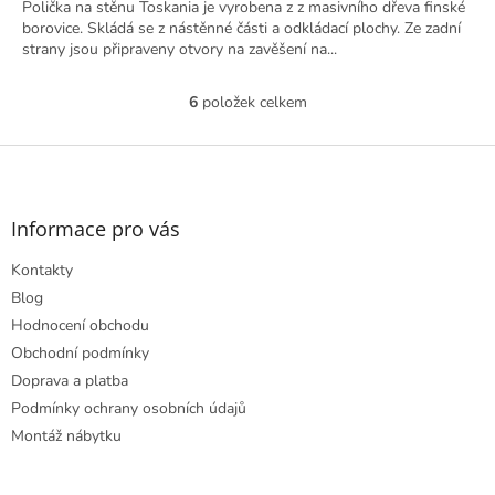
Polička na stěnu Toskania je vyrobena z z masivního dřeva finské
borovice. Skládá se z nástěnné části a odkládací plochy. Ze zadní
strany jsou připraveny otvory na zavěšení na...
6
položek celkem
O
v
l
Z
á
á
d
p
a
a
Informace pro vás
c
t
í
Kontakty
í
p
r
Blog
v
Hodnocení obchodu
k
Obchodní podmínky
y
Doprava a platba
v
ý
Podmínky ochrany osobních údajů
p
Montáž nábytku
i
s
u