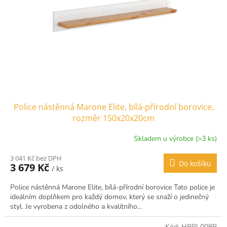
r
o
d
u
k
t
ů
Police nástěnná Marone Elite, bílá-přírodní borovice,
rozměr 150x20x20cm
Skladem u výrobce (>3 ks)
3 041 Kč bez DPH
Do košíku
3 679 Kč
/ ks
Police nástěnná Marone Elite, bílá-přírodní borovice Tato police je
ideálním doplňkem pro každý domov, který se snaží o jedinečný
styl. Je vyrobena z odolného a kvalitního...
Kód:
HPPL008B