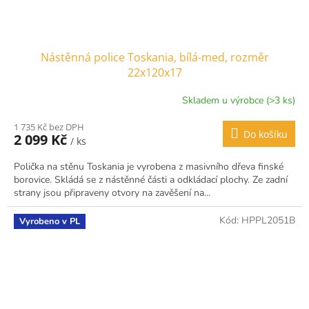
Nástěnná police Toskania, bílá-med, rozměr
22x120x17
Skladem u výrobce (>3 ks)
1 735 Kč bez DPH
Do košíku
2 099 Kč
/ ks
Polička na stěnu Toskania je vyrobena z masivního dřeva finské
borovice. Skládá se z nástěnné části a odkládací plochy. Ze zadní
strany jsou připraveny otvory na zavěšení na...
Kód:
HPPL2051B
Vyrobeno v PL