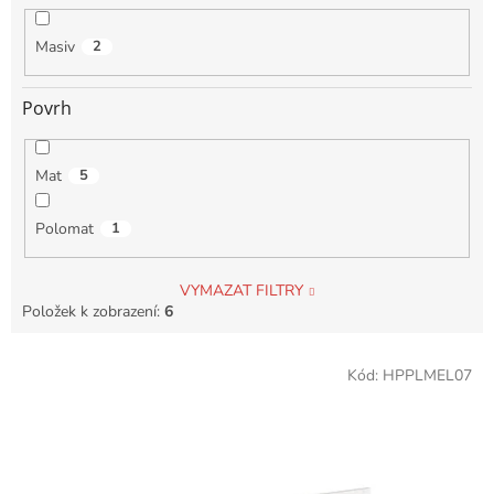
Masiv
2
Povrh
Mat
5
Polomat
1
VYMAZAT FILTRY
Položek k zobrazení:
6
V
Kód:
HPPLMEL07
ý
p
i
s
p