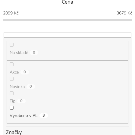
Cena
r
o
2099
Kč
3679
Kč
d
u
k
t
ů
Na skladě
0
Akce
0
Novinka
0
Tip
0
Vyrobeno v PL
3
Značky