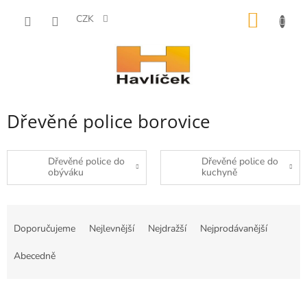
Přejít
NÁKUP
na
CZK
obsah
KOŠÍK
Dřevěné police borovice
Dřevěné police do
Dřevěné police do
obýváku
kuchyně
Ř
a
Doporučujeme
Nejlevnější
Nejdražší
Nejprodávanější
z
e
Abecedně
n
í
p